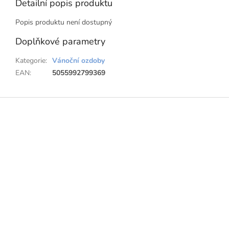
Detailní popis produktu
Popis produktu není dostupný
Doplňkové parametry
Kategorie
:
Vánoční ozdoby
EAN
:
5055992799369
Z
á
p
a
t
í