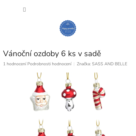
Přejít
NÁKU
na
obsah
KOŠÍK
Vánoční ozdoby 6 ks v sadě
Průměrné
1 hodnocení
Podrobnosti hodnocení
Značka:
SASS AND BELLE
hodnocení
produktu
je
5,0
z
5
hvězdiček.