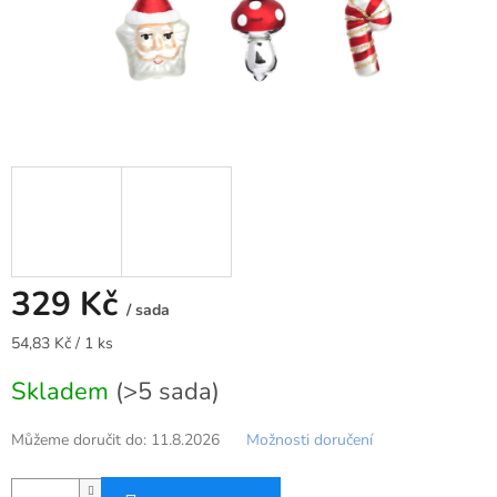
329 Kč
/ sada
Měrná
54,83 Kč / 1 ks
cena:
Skladem
(>5 sada)
Můžeme doručit do:
11.8.2026
Možnosti doručení