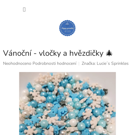
Přejít
NÁKU
na
obsah
KOŠÍK
Vánoční - vločky a hvězdičky 🎄
Průměrné
Neohodnoceno
Podrobnosti hodnocení
Značka:
Lucie´s Sprinkles
hodnocení
produktu
je
0,0
z
5
hvězdiček.