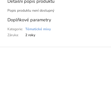
Detailní popis produktu
Popis produktu není dostupný
Doplňkové parametry
Kategorie
:
Tématické mixy
Záruka
:
2 roky
Z
á
p
a
t
í