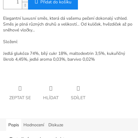
Přidat do košíku
Elegantní luxusní směs, která dá vašemu pečení dokonalý vzhled.
Směs je plná různých druhů a velikostí... Od kuliček, hvězdiček až po
sněhové vločky...
Složení:
Jedlá glukóza 74%, bílý cukr 18%, maltodextrin 3,5%, kukuřičný
škrob 4,45%, jedlé aroma 0,03%, barvivo 0,02%
ZEPTAT SE
HLÍDAT
SDÍLET
Popis
Hodnocení
Diskuze