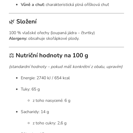
Vůně a chuť:
charakteristická plná oříšková chuť
🌿
Složení
100 % vlašské ořechy (loupaná jádra – čtvrtky)
Alergeny:
obsahuje skořápkové plody.
⚖️
Nutriční hodnoty na 100 g
(standardní hodnoty – pokud máš konkrétní z obalu, upravím)
Energie: 2740 kJ / 654 kcal
Tuky: 65 g
z toho nasycené: 6 g
Sacharidy: 14 g
z toho cukry: 2,6 g