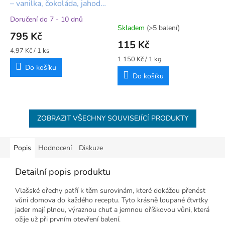
– vanilka, čokoláda, jahoda,
pistácie
Doručení do 7 - 10 dnů
Průměrné
Skladem
(>5 balení)
hodnocení
795 Kč
produktu
115 Kč
je
Měrná
4,97 Kč / 1 ks
5,0
cena:
Měrná
1 150 Kč / 1 kg
Do košíku
cena:
z
Do košíku
5
hvězdiček.
ZOBRAZIT VŠECHNY SOUVISEJÍCÍ PRODUKTY
Popis
Hodnocení
Diskuze
Detailní popis produktu
Vlašské ořechy patří k těm surovinám, které dokážou přenést
vůni domova do každého receptu. Tyto krásně loupané čtvrtky
jader mají plnou, výraznou chuť a jemnou oříškovou vůni, která
ožije už při prvním otevření balení.