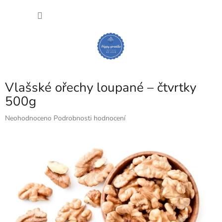
Přejít
NÁKU
na
obsah
KOŠÍK
Vlašské ořechy loupané – čtvrtky
500g
Průměrné
Neohodnoceno
Podrobnosti hodnocení
hodnocení
produktu
je
0,0
z
5
hvězdiček.