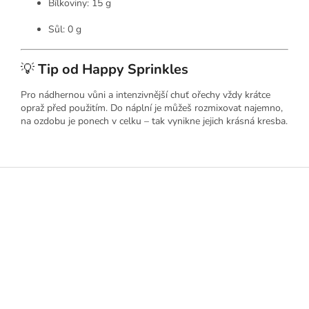
Bílkoviny: 15 g
Sůl: 0 g
💡
Tip od Happy Sprinkles
Pro nádhernou vůni a intenzivnější chuť ořechy vždy krátce
opraž před použitím. Do náplní je můžeš rozmixovat najemno,
na ozdobu je ponech v celku – tak vynikne jejich krásná kresba.
Z
á
p
a
t
í