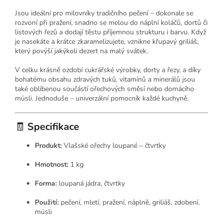
Jsou ideální pro milovníky tradičního pečení – dokonale se
rozvoní při pražení, snadno se melou do náplní koláčů, dortů či
listových řezů a dodají těstu příjemnou strukturu i barvu. Když
je nasekáte a krátce zkaramelizujete, vznikne křupavý griliáš,
který povýší jakýkoli dezert na malý svátek.
V celku krásně ozdobí cukrářské výrobky, dorty a řezy, a díky
bohatému obsahu zdravých tuků, vitamínů a minerálů jsou
také oblíbenou součástí ořechových směsí nebo domácího
müsli. Jednoduše – univerzální pomocník každé kuchyně.
🧾
Specifikace
Produkt:
Vlašské ořechy loupané – čtvrtky
Hmotnost:
1 kg
Forma:
loupaná jádra, čtvrtky
Použití:
pečení, mletí, pražení, náplně, griliáš, zdobení,
müsli