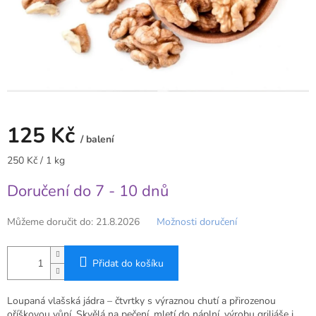
125 Kč
/ balení
Měrná
250 Kč / 1 kg
cena:
Doručení do 7 - 10 dnů
Můžeme doručit do:
21.8.2026
Možnosti doručení
Přidat do košíku
Loupaná vlašská jádra – čtvrtky s výraznou chutí a přirozenou
oříškovou vůní. Skvělá na pečení, mletí do náplní, výrobu griliáše i