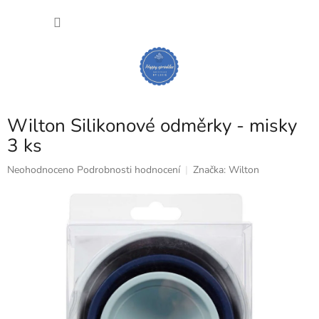
Přejít
NÁKU
na
obsah
KOŠÍK
Wilton Silikonové odměrky - misky
3 ks
Průměrné
Neohodnoceno
Podrobnosti hodnocení
Značka:
Wilton
hodnocení
produktu
je
0,0
z
5
hvězdiček.