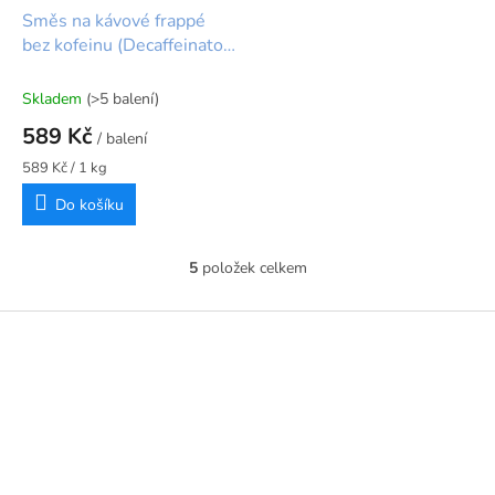
Směs na kávové frappé
bez kofeinu (Decaffeinato)
- Moka Professional
Skladem
(>5 balení)
589 Kč
/ balení
Měrná
589 Kč / 1 kg
cena:
Do košíku
5
položek celkem
O
v
l
Z
á
á
d
p
a
a
c
t
í
í
p
r
v