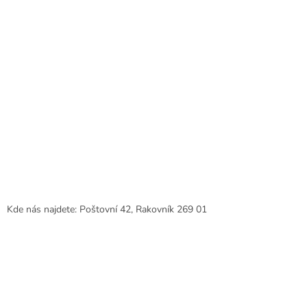
k
y
v
ý
p
i
s
u
Kde nás najdete: Poštovní 42, Rakovník 269 01