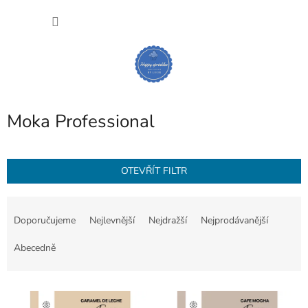
Přejít
NÁKU
na
obsah
KOŠÍK
Moka Professional
OTEVŘÍT FILTR
Ř
a
Doporučujeme
Nejlevnější
Nejdražší
Nejprodávanější
z
e
Abecedně
n
í
V
p
ý