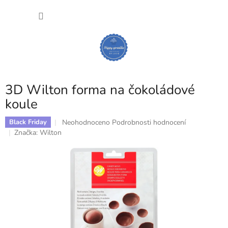
Přejít
NÁKU
na
obsah
KOŠÍK
3D Wilton forma na čokoládové
koule
Průměrné
Neohodnoceno
Podrobnosti hodnocení
Black Friday
hodnocení
Značka:
Wilton
produktu
je
0,0
z
5
hvězdiček.