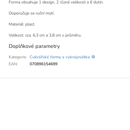
Forma obsahuje 1 design, 2 různé velikosti a 6 dutin.
Doporučuje se ruční mytí.
Materiál: plast.
Velikost: cca. 6,3 cm a 3,8 cm v průměru.
Doplňkové parametry
Kategorie
:
Cukrářské formy a vykrajovátka 🍪
EAN
:
070896154699
Z
á
p
a
t
í