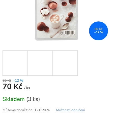
80 Kč
–12 %
80 Kč
–12 %
70 Kč
/ ks
Měrná
Skladem
(3 ks)
cena:
Můžeme doručit do:
12.8.2026
Možnosti doručení