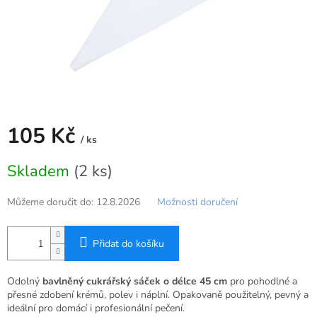
105 Kč
/ ks
Měrná
Skladem
(2 ks)
cena:
Můžeme doručit do:
12.8.2026
Možnosti doručení
Přidat do košíku
Odolný
bavlněný cukrářský sáček o délce 45 cm
pro pohodlné a
přesné zdobení krémů, polev i náplní. Opakovaně použitelný, pevný a
ideální pro domácí i profesionální pečení.