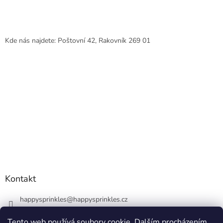
Kde nás najdete: Poštovní 42, Rakovník 269 01
Kontakt
happysprinkles
@
happysprinkles.cz
+420736770446
Tento web používá soubory cookie. Dalším procházením