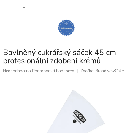
Přejít
NÁKU
na
obsah
KOŠÍK
Bavlněný cukrářský sáček 45 cm –
profesionální zdobení krémů
Průměrné
Neohodnoceno
Podrobnosti hodnocení
Značka:
BrandNewCake
hodnocení
produktu
je
0,0
z
5
hvězdiček.