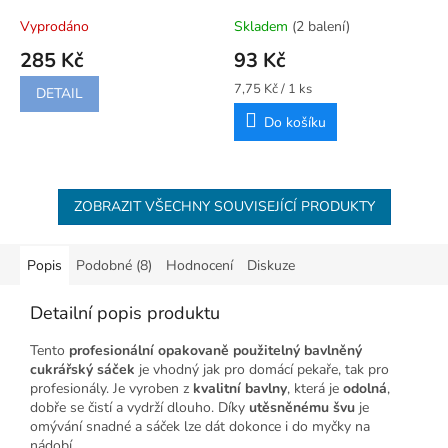
Vyprodáno
Skladem
(2 balení)
285 Kč
93 Kč
Měrná
7,75 Kč / 1 ks
DETAIL
cena:
Do košíku
ZOBRAZIT VŠECHNY SOUVISEJÍCÍ PRODUKTY
Popis
Podobné (8)
Hodnocení
Diskuze
Detailní popis produktu
Tento
profesionální opakovaně použitelný bavlněný
cukrářský sáček
je vhodný jak pro domácí pekaře, tak pro
profesionály. Je vyroben z
kvalitní bavlny
, která je
odolná
,
dobře se čistí a vydrží dlouho. Díky
utěsněnému švu
je
omývání snadné a sáček lze dát dokonce i do myčky na
nádobí.