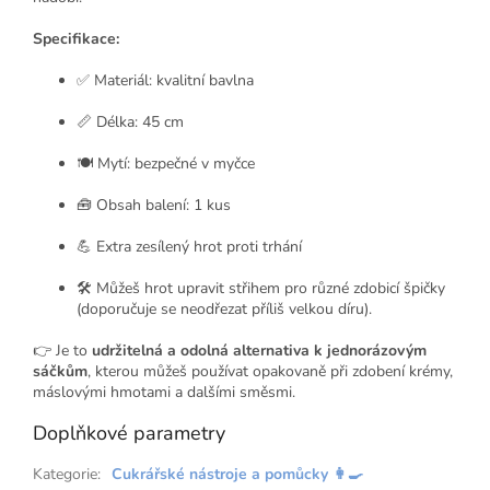
Specifikace:
✅ Materiál: kvalitní bavlna
📏 Délka: 45 cm
🍽️ Mytí: bezpečné v myčce
🧰 Obsah balení: 1 kus
💪 Extra zesílený hrot proti trhání
🛠️ Můžeš hrot upravit střihem pro různé zdobicí špičky
(doporučuje se neodřezat příliš velkou díru).
👉 Je to
udržitelná a odolná alternativa k jednorázovým
sáčkům
, kterou můžeš používat opakovaně při zdobení krémy,
máslovými hmotami a dalšími směsmi.
Doplňkové parametry
Kategorie
:
Cukrářské nástroje a pomůcky 👩‍🍳