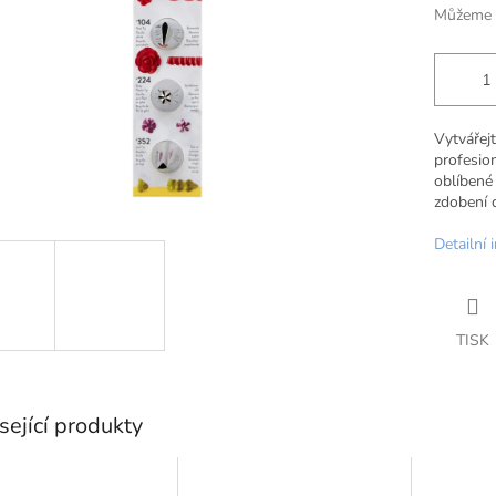
Můžeme d
Vytvářejt
profesio
oblíben
zdobení d
Detailní 
TISK
sející produkty