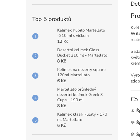
Det
Pro
Top 5 produktů
Květ
Kelímek Kubito Martellato
Wilt
-210 ml s víčkem
reali
12 Kč
Dezertní kelímek Glass
Sada
Bucket 210 ml - Martellato
květ
8 Kč
krém
Kelímek na dezerty square
Vyro
120ml Martellato
6 Kč
zdob
Martellato průhledný
dezertní kelímek Greek 3
Co 
Cups – 190 ml
8 Kč
🌷
Š
Kelímek klasik kulatý - 170
ml Martellato
🌹
Š
6 Kč
🌼
Š