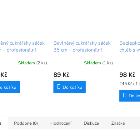
ěný cukrářský sáček
Bavlněný cukrářský sáček
Bezlepko
 – profesionální
35 cm – profesionální
chléb s 
ení krémů
zdobení krémů
vlákniny
Skladem
(2 ks)
Skladem
(1 ks)
BrandNe
 Kč
89 Kč
98 Kč
Měrná
245 Kč / 1 
o košíku
Do košíku
cena:
Do ko
s
Podobné (8)
Hodnocení
Diskuze
Značka