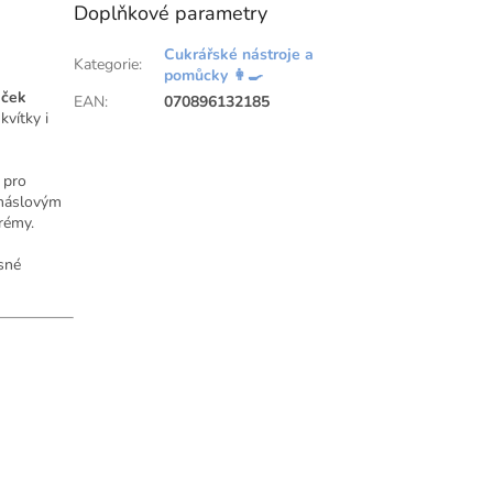
Doplňkové parametry
Cukrářské nástroje a
Kategorie
:
pomůcky 👩‍🍳
iček
EAN
:
070896132185
kvítky i
 pro
 máslovým
rémy.
esné