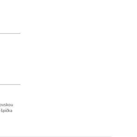
lovskou
 špička