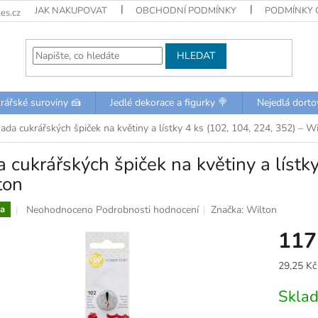
JAK NAKUPOVAT
OBCHODNÍ PODMÍNKY
PODMÍNKY 
es.cz
HLEDAT
rářské suroviny 🍰
Jedlé dekorace a figurky 🍭
Nejedlá dorto
ada cukrářských špiček na květiny a lístky 4 ks (102, 104, 224, 352) – W
 cukrářských špiček na květiny a lístk
ton
Průměrné
Neohodnoceno
Podrobnosti hodnocení
Značka:
Wilton
a
hodnocení
117
produktu
je
0,0
Měrná
29,25 Kč 
z
cena:
5
Skla
hvězdiček.