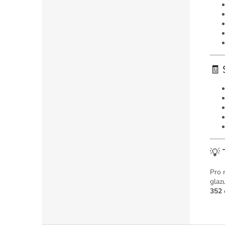
🧾 
💡 
Pro 
glaz
352
d