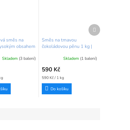
Další
produkt
vá směs na
Směs na tmavou
vysokým obsahem
čokoládovou pěnu 1 kg |
 400g
IRCA
Skladem
(3 balení)
Skladem
(1 balení)
wCake
590 Kč
Měrná
kg
590 Kč / 1 kg
cena:
šíku
Do košíku