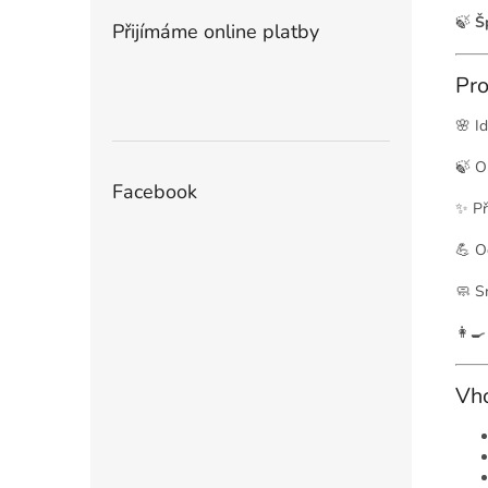
🍃
Š
Přijímáme online platby
Pro
🌸 I
🍃 Ob
Facebook
✨ Př
💪 O
🧼 S
👩‍
Vh