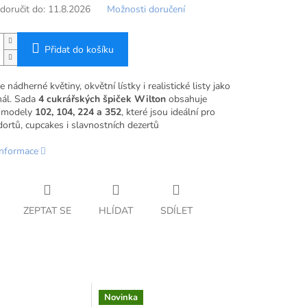
oručit do:
11.8.2026
Možnosti doručení
Přidat do košíku
e nádherné květiny, okvětní lístky i realistické listy jako
nál. Sada
4 cukrářských špiček Wilton
obsahuje
é modely
102, 104, 224 a 352
, které jsou ideální pro
ortů, cupcakes i slavnostních dezertů
informace
ZEPTAT SE
HLÍDAT
SDÍLET
Novinka