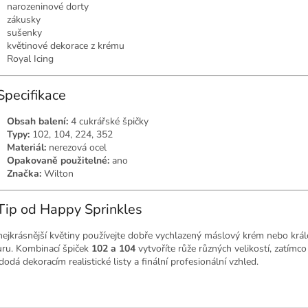
narozeninové dorty
zákusky
sušenky
květinové dekorace z krému
Royal Icing
Specifikace
Obsah balení:
4 cukrářské špičky
Typy:
102, 104, 224, 352
Materiál:
nerezová ocel
Opakovaně použitelné:
ano
Značka:
Wilton
Tip od Happy Sprinkles
nejkrásnější květiny používejte dobře vychlazený máslový krém nebo krá
uru. Kombinací špiček
102 a 104
vytvoříte růže různých velikostí, zatímco
odá dekoracím realistické listy a finální profesionální vzhled.