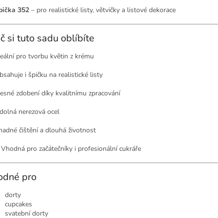
pička 352
– pro realistické listy, větvičky a listové dekorace
č si tuto sadu oblíbíte
deální pro tvorbu květin z krému
sahuje i špičku na realistické listy
esné zdobení díky kvalitnímu zpracování
dolná nerezová ocel
nadné čištění a dlouhá životnost
 Vhodná pro začátečníky i profesionální cukráře
odné pro
dorty
cupcakes
svatební dorty