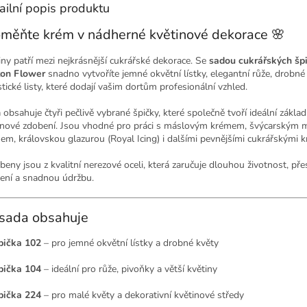
ailní popis produktu
měňte krém v nádherné květinové dekorace 🌸
iny patří mezi nejkrásnější cukrářské dekorace. Se
sadou cukrářských šp
on Flower
snadno vytvoříte jemné okvětní lístky, elegantní růže, drobné 
stické listy, které dodají vašim dortům profesionální vzhled.
 obsahuje čtyři pečlivě vybrané špičky, které společně tvoří ideální základ
inové zdobení. Jsou vhodné pro práci s máslovým krémem, švýcarským
em, královskou glazurou (Royal Icing) i dalšími pevnějšími cukrářskými k
beny jsou z kvalitní nerezové oceli, která zaručuje dlouhou životnost, př
ení a snadnou údržbu.
sada obsahuje
pička 102
– pro jemné okvětní lístky a drobné květy
pička 104
– ideální pro růže, pivoňky a větší květiny
pička 224
– pro malé květy a dekorativní květinové středy