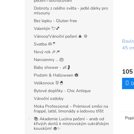
pečení i dochucování
Dobroty z celého světa - jedlé dárky pro
mlsouny
Bez lepku - Gluten free
Valentýn 💘💕
Vánoce/Vánoční pečení 🎄 🍪
Bavln
Svatba 👰🤵
45 cm
Nový rok 🎉🎆
zdob
Narozeniny ... 🎂
Baby shower - 👶🤰
105
Podzim & Halloween 🎃
Velikonoce 🐰🐣
D
Bytové doplňky - Chic Antique
Vánoční ozdoby
Moka Professional – Prémiové směsi na
frappé, latté, limonády a ledovou tříšť
Popi
📚 Akademie Luciina pečení – aneb od
křivých dortů k mistrovským cukrářským
kouskům! 🧁✨