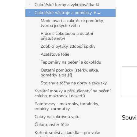
n
Cukrářské formy a vykrajovátka 🍪
e
Cukrářské nástroje a pomůcky 👩‍🍳
l
Modelovací a cukrářské pomůcky,
tvorba jedlých květin
Práce s čokoládou a ostatní
příslušenství
Zdobicí pytlíky, zdobicí špičky
Acetátové fólie
Teploměry na pečení a čokoládu
Ostatní pomůcky (stěrky, sítka,
odměrky a další)
Stojany a točny na dorty a zákusky
Kvalitní mouky a příslušenství na pečení
chleba, makronek i dezertů
Polotovary - makronky, tartaletky,
eclairky, kornoutky
Souvi
Cukry na cukrovou vatu
Čokotransfer fólie
Koření, směsi a sladidla – pro vaše