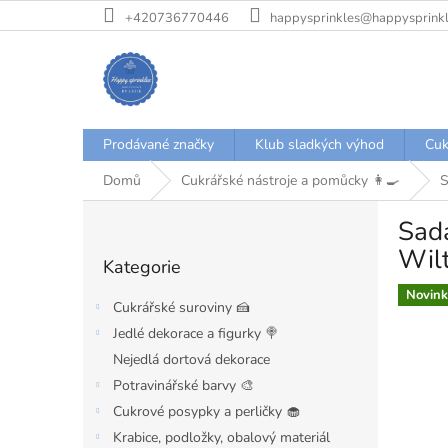
Přejít
+420736770446
happysprinkles@happysprinkl
na
obsah
Prodávané značky
Klub sladkých výhod
Cuk
Domů
Cukrářské nástroje a pomůcky 👩‍🍳
S
P
Sada
o
Přeskočit
s
Wil
Kategorie
kategorie
t
r
Novink
Cukrářské suroviny 🍰
a
Jedlé dekorace a figurky 🍭
n
Nejedlá dortová dekorace
n
í
Potravinářské barvy 🎨
p
Cukrové posypky a perličky 🧁
a
Krabice, podložky, obalový materiál