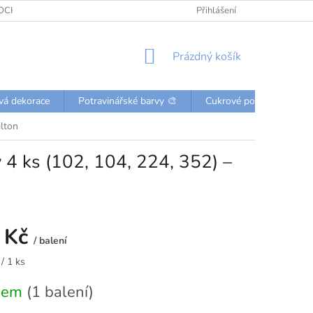
OCHRANY OSOBNÍCH ÚDAJŮ
KONTAKTY
Přihlášení
NÁKUPNÍ
Prázdný košík
KOŠÍK
vá dekorace
Potravinářské barvy 🎨
Cukrové posypky a perli
ilton
y 4 ks (102, 104, 224, 352) –
 Kč
/ balení
/ 1 ks
dem
(1 balení)