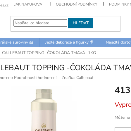
JAK NAKUPOVAT
OBCHODNÍ PODMÍNKY
PODMÍNKY 
es.cz
HLEDAT
rářské suroviny 🍰
Jedlé dekorace a figurky 🍭
Nejedlá dorto
CALLEBAUT TOPPING -ČOKOLÁDA TMAVÁ- 1KG
LEBAUT TOPPING -ČOKOLÁDA TMA
né
noceno
Podrobnosti hodnocení
Značka:
Callebaut
ní
413
u
Měrná
Vypr
cena:
k.
Můžeme d