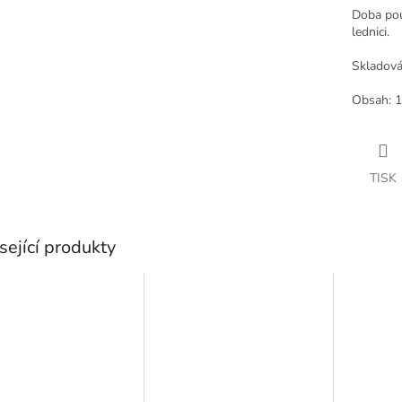
Doba použ
lednici.
Skladován
Obsah: 1
TISK
sející produkty