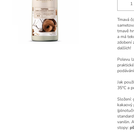
Tmavá čo
sametová
tmavě hn
a má tek
zdobení 
dalších!
Polevu lz
praktické
podávání
Jak použí
35°C a p
Složení: 
kakaový p
(plnotuč
standard
vanilin.
stopy:
pš