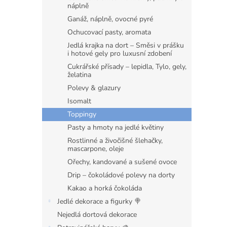
n
náplně
e
Ganáž, náplně, ovocné pyré
l
Ochucovací pasty, aromata
Jedlá krajka na dort – Směsi v prášku
i hotové gely pro luxusní zdobení
Cukrářské přísady – lepidla, Tylo, gely,
želatina
Polevy & glazury
Isomalt
Toppingy
Pasty a hmoty na jedlé květiny
Rostlinné a živočišné šlehačky,
mascarpone, oleje
Ořechy, kandované a sušené ovoce
Drip – čokoládové polevy na dorty
Kakao a horká čokoláda
Jedlé dekorace a figurky 🍭
Nejedlá dortová dekorace