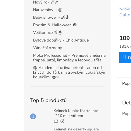
Nový rok 🎉🎆
Kaka
Narozeniny ... 🎂
Calle
Baby shower - 👶🤰
kaka
Podzim & Halloween 🎃
Velikonoce 🐰🐣
109
Bytové doplňky - Chic Antique
Měrná
181,67
Vánoční ozdoby
cena:
Moka Professional – Prémiové směsi na
D
frappé, latté, limonády a ledovou tříšť
📚 Akademie Luciina pečení – aneb od
křivých dortů k mistrovským cukrářským
kouskům! 🧁✨
Popi
Top 5 produktů
Det
Kelímek Kubito Martellato
Popi
-210 ml s víčkem
12 Kč
Kelímek na dezerty square