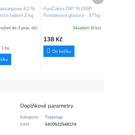
produkt
Mascarpone 42 %
FunCakes DIP 'N DRIP
stro balení 2 kg
Fondánová glazura - 375g
učení do 3 prac. dní
Skladem
(5 ks)
138 Kč
 1 kg
Do košíku
šíku
Doplňkové parametry
Kategorie
:
Toppingy
EAN
:
5410522548174