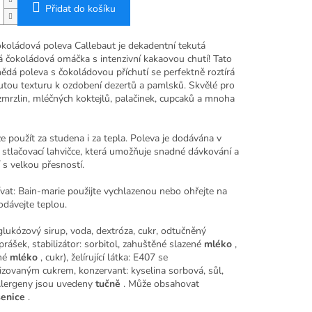
Přidat do košíku
koládová poleva Callebaut je dekadentní tekutá
 čokoládová omáčka s intenzivní kakaovou chutí! Tato
ědá poleva s čokoládovou příchutí se perfektně roztírá
utou texturu k ozdobení dezertů a pamlsků. Skvělé pro
zmrzlin, mléčných koktejlů, palačinek, cupcaků a mnoha
e použít za studena i za tepla. Poleva je dodávána v
 stlačovací lahvičce, která umožňuje snadné dávkování a
 s velkou přesností.
vat: Bain-marie použijte vychlazenou nebo ohřejte na
odávejte teplou.
glukózový sirup, voda, dextróza, cukr, odtučněný
rášek, stabilizátor: sorbitol, zahuštěné slazené
mléko
,
né
mléko
, cukr), želírující látka: E407 se
izovaným cukrem, konzervant: kyselina sorbová, sůl,
 Alergeny jsou uvedeny
tučně
. Může obsahovat
enice
.