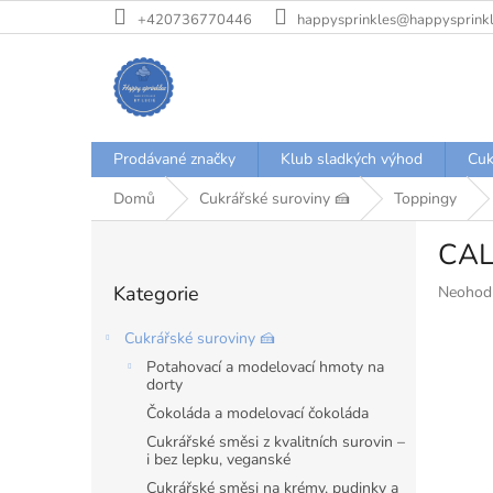
Přejít
+420736770446
happysprinkles@happysprinkl
na
obsah
Prodávané značky
Klub sladkých výhod
Cuk
Domů
Cukrářské suroviny 🍰
Toppingy
P
CAL
o
Přeskočit
s
Kategorie
Průměr
Neohod
kategorie
t
hodnoce
r
produkt
Cukrářské suroviny 🍰
a
je
Potahovací a modelovací hmoty na
n
0,0
dorty
z
n
Čokoláda a modelovací čokoláda
5
í
hvězdiče
Cukrářské směsi z kvalitních surovin –
p
i bez lepku, veganské
a
Cukrářské směsi na krémy, pudinky a