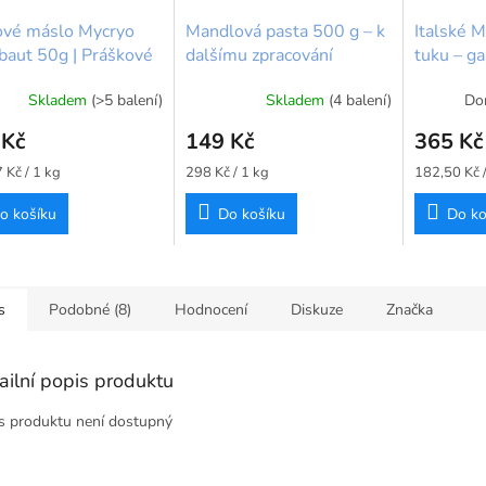
ové máslo Mycryo
Mandlová pasta 500 g – k
Italské 
baut 50g | Práškové
dalšímu zpracování
tuku – ga
ové máslo
BrandNewCake
Skladem
(>5 balení)
Skladem
(4 balení)
Dor
 Kč
149 Kč
365 Kč
Měrná
Měrná
 Kč / 1 kg
298 Kč / 1 kg
182,50 Kč /
cena:
cena:
o košíku
Do košíku
Do ko
s
Podobné (8)
Hodnocení
Diskuze
Značka
ailní popis produktu
s produktu není dostupný