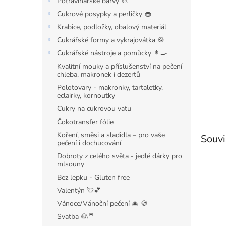
Potravinářské barvy 🎨
Cukrové posypky a perličky 🧁
Krabice, podložky, obalový materiál
Cukrářské formy a vykrajovátka 🍪
Cukrářské nástroje a pomůcky 👩‍🍳
Kvalitní mouky a příslušenství na pečení
chleba, makronek i dezertů
Polotovary - makronky, tartaletky,
eclairky, kornoutky
Cukry na cukrovou vatu
Čokotransfer fólie
Koření, směsi a sladidla – pro vaše
Souvi
pečení i dochucování
Dobroty z celého světa - jedlé dárky pro
mlsouny
Bez lepku - Gluten free
Valentýn 💘💕
Vánoce/Vánoční pečení 🎄 🍪
Svatba 👰🤵