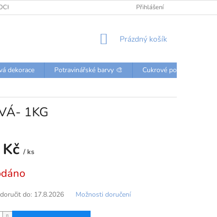
OCHRANY OSOBNÍCH ÚDAJŮ
KONTAKTY
Přihlášení
NÁKUPNÍ
Prázdný košík
KOŠÍK
vá dekorace
Potravinářské barvy 🎨
Cukrové posypky a perli
VÁ- 1KG
 Kč
/ ks
odáno
oručit do:
17.8.2026
Možnosti doručení