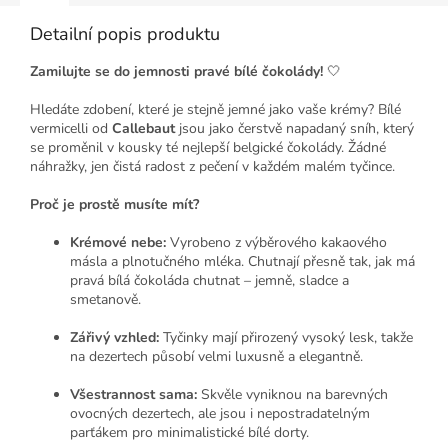
Detailní popis produktu
Zamilujte se do jemnosti pravé bílé čokolády!
🤍
Hledáte zdobení, které je stejně jemné jako vaše krémy? Bílé
vermicelli od
Callebaut
jsou jako čerstvě napadaný sníh, který
se proměnil v kousky té nejlepší belgické čokolády. Žádné
náhražky, jen čistá radost z pečení v každém malém tyčince.
Proč je prostě musíte mít?
Krémové nebe:
Vyrobeno z výběrového kakaového
másla a plnotučného mléka. Chutnají přesně tak, jak má
pravá bílá čokoláda chutnat – jemně, sladce a
smetanově.
Zářivý vzhled:
Tyčinky mají přirozený vysoký lesk, takže
na dezertech působí velmi luxusně a elegantně.
Všestrannost sama:
Skvěle vyniknou na barevných
ovocných dezertech, ale jsou i nepostradatelným
parťákem pro minimalistické bílé dorty.