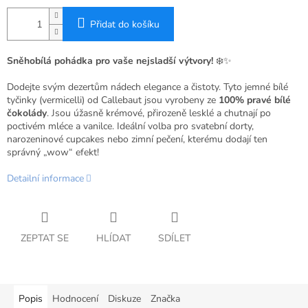
Přidat do košíku
Sněhobílá pohádka pro vaše nejsladší výtvory!
❄️✨
Dodejte svým dezertům nádech elegance a čistoty. Tyto jemné bílé
tyčinky (vermicelli) od Callebaut jsou vyrobeny ze
100% pravé bílé
čokolády
. Jsou úžasně krémové, přirozeně lesklé a chutnají po
poctivém mléce a vanilce. Ideální volba pro svatební dorty,
narozeninové cupcakes nebo zimní pečení, kterému dodají ten
správný „wow“ efekt!
Detailní informace
ZEPTAT SE
HLÍDAT
SDÍLET
Popis
Hodnocení
Diskuze
Značka