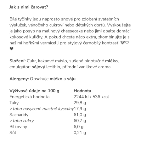
Jak s nimi čarovat?
Bílé tyčinky jsou naprosto snové pro zdobení svatebních
výslužek, vánočního cukroví nebo dětských dortů. Vyzkoušejte
je jako posyp na malinový cheesecake nebo jimi obalte domácí
kokosové kuličky. A pokud chcete něco extra, zkombinujte je s
našimi hořkými vermicelli pro stylový černobílý kontrast! 🐼🤍
🖤
Složení:
Cukr, kakaové máslo, sušené plnotučné
mléko
,
emulgátor:
sójový
lecithin, přírodní vanilkové aroma.
Alergeny:
Obsahuje
mléko
a
sóju
.
Výživové údaje na 100 g
Hodnota
Energetická hodnota
2244 kJ / 536 kcal
Tuky
29,8 g
z toho nasycené mastné kyseliny
17,9 g
Sacharidy
61,0 g
z toho cukry
60,7 g
Bílkoviny
6,0 g
Sůl
0,21 g