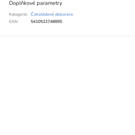
Doplňkové parametry
Kategorie
:
Čokoládové dekorace
EAN
:
5410522748895
Z
á
p
a
t
í