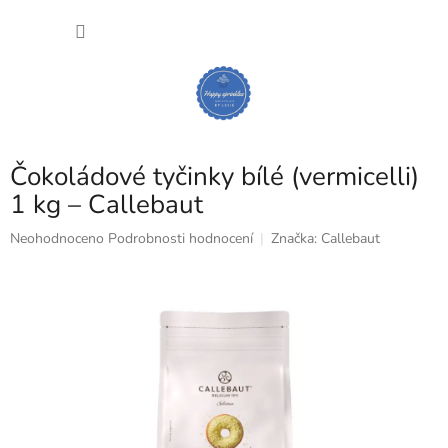
Přejít
NÁKU
na
obsah
KOŠÍK
Čokoládové tyčinky bílé (vermicelli)
1 kg – Callebaut
Průměrné
Neohodnoceno
Podrobnosti hodnocení
Značka:
Callebaut
hodnocení
produktu
je
0,0
z
5
hvězdiček.