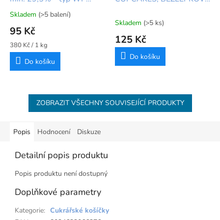
250g
500 G 🧁
Skladem
(>5 balení)
Průměrné
Skladem
(>5 ks)
hodnocení
95 Kč
produktu
125 Kč
je
Měrná
380 Kč / 1 kg
5,0
cena:
Do košíku
Do košíku
z
5
hvězdiček.
ZOBRAZIT VŠECHNY SOUVISEJÍCÍ PRODUKTY
Popis
Hodnocení
Diskuze
Detailní popis produktu
Popis produktu není dostupný
Doplňkové parametry
Kategorie
:
Cukrářské košíčky