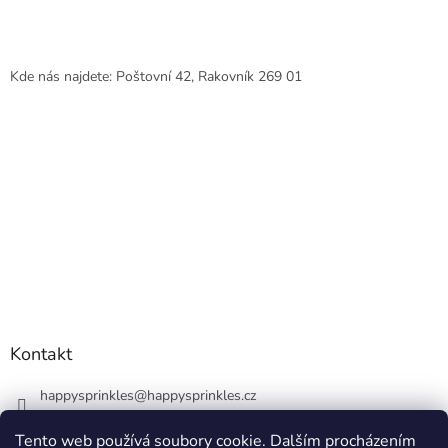
Kde nás najdete: Poštovní 42, Rakovník 269 01
Kontakt
happysprinkles
@
happysprinkles.cz
+420736770446
Tento web používá soubory cookie. Dalším procházením