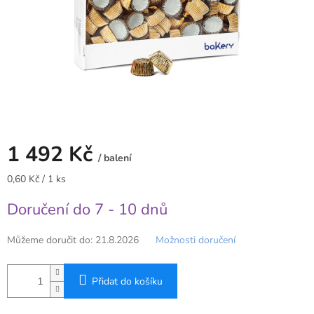
1 492 Kč
/ balení
Měrná
0,60 Kč / 1 ks
cena:
Doručení do 7 - 10 dnů
Můžeme doručit do:
21.8.2026
Možnosti doručení
Přidat do košíku