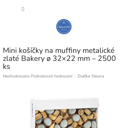
Přejít
NÁKU
na
obsah
KOŠÍK
Mini košíčky na muffiny metalické
zlaté Bakery ø 32×22 mm – 2500
ks
Průměrné
Neohodnoceno
Podrobnosti hodnocení
Značka:
Decora
hodnocení
produktu
je
0,0
z
5
hvězdiček.