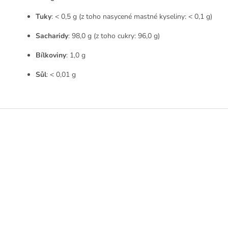
Tuky
: < 0,5 g (z toho nasycené mastné kyseliny: < 0,1 g)
Sacharidy
: 98,0 g (z toho cukry: 96,0 g)
Bílkoviny
: 1,0 g
Sůl
: < 0,01 g
Z
á
p
a
t
í