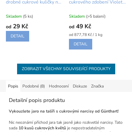
drobné cukrové kuličky na
cukrového zdobení Violet
zdobení bílé
Paradise
Skladem
(5 ks)
Skladem
(>5 balení)
29 Kč
49 Kč
od
od
Měrná
od 877,78 Kč / 1 kg
DETAIL
cena:
DETAIL
ZOBRAZIT VŠECHNY SOUVISEJÍCÍ PRODUKTY
Popis
Podobné (8)
Hodnocení
Diskuze
Značka
Detailní popis produktu
Vykouzlete jaro na talíři s cukrovými narcisy od Günthart!
Nic neoznámí příchod jara tak jasně jako rozkvetlé narcisy. Tato
sada
10 kusů cukrových květů
je nepostradatelným