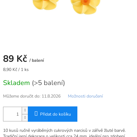
89 Kč
/ balení
Měrná
8,90 Kč / 1 ks
cena:
Skladem
(>5 balení)
Můžeme doručit do:
11.8.2026
Možnosti doručení
Přidat do košíku
10 kusů ručně vyráběných cukrových narcisů v zářivě žluté barvě.
Tradiční jarní dekorace o velikosti cca 24 mm, ideální pro zdobení