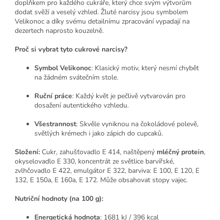
doplňkem pro každého cukráře, který chce svým výtvorům
dodat svěží a veselý vzhled. Žluté narcisy jsou symbolem
Velikonoc a díky svému detailnímu zpracování vypadají na
dezertech naprosto kouzelně.
Proč si vybrat tyto cukrové narcisy?
Symbol Velikonoc
: Klasický motiv, který nesmí chybět
na žádném svátečním stole.
Ruční práce
: Každý květ je pečlivě vytvarován pro
dosažení autentického vzhledu.
Všestrannost
: Skvěle vyniknou na čokoládové polevě,
světlých krémech i jako zápich do cupcaků.
Složení:
Cukr, zahušťovadlo E 414, naštěpený
mléčný protein
,
okyselovadlo E 330, koncentrát ze světlice barvířské,
zvlhčovadlo E 422, emulgátor E 322, barviva: E 100, E 120, E
132, E 150a, E 160a, E 172. Může obsahovat stopy vajec.
Nutriční hodnoty (na 100 g):
Energetická hodnota
: 1681 kJ / 396 kcal