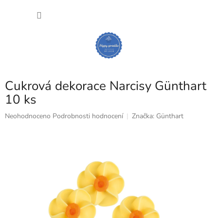
Přejít
NÁKU
na
obsah
KOŠÍK
Cukrová dekorace Narcisy Günthart
10 ks
Průměrné
Neohodnoceno
Podrobnosti hodnocení
Značka:
Günthart
hodnocení
produktu
je
0,0
z
5
hvězdiček.