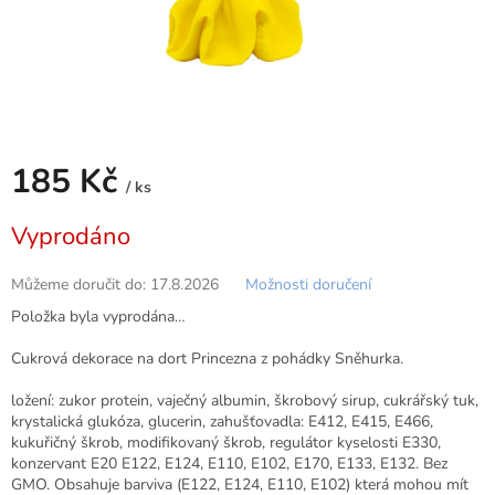
185 Kč
/ ks
Měrná
Vyprodáno
cena:
Můžeme doručit do:
17.8.2026
Možnosti doručení
Položka byla vyprodána…
Cukrová dekorace na dort Princezna z pohádky Sněhurka.
ložení: zukor protein, vaječný albumin, škrobový sirup, cukrářský tuk,
krystalická glukóza, glucerin, zahušťovadla: E412, E415, E466,
kukuřičný škrob, modifikovaný škrob, regulátor kyselosti E330,
konzervant E20 E122, E124, E110, E102, E170, E133, E132. Bez
GMO. Obsahuje barviva (E122, E124, E110, E102) která mohou mít