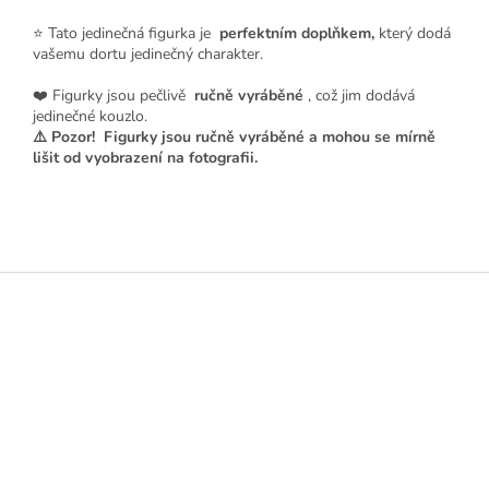
⭐ Tato jedinečná figurka je
perfektním doplňkem,
který dodá
vašemu dortu jedinečný charakter.
❤️ Figurky jsou pečlivě
ručně vyráběné
, což jim dodává
jedinečné kouzlo.
⚠️ Pozor!
Figurky jsou ručně vyráběné a mohou se mírně
lišit od vyobrazení na fotografii.
Z
á
p
a
t
í