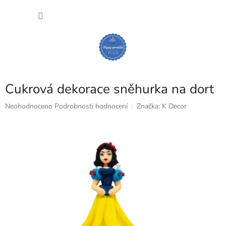
Přejít
NÁKU
na
obsah
KOŠÍK
Cukrová dekorace sněhurka na dort
Průměrné
Neohodnoceno
Podrobnosti hodnocení
Značka:
K Decor
hodnocení
produktu
je
0,0
z
5
hvězdiček.