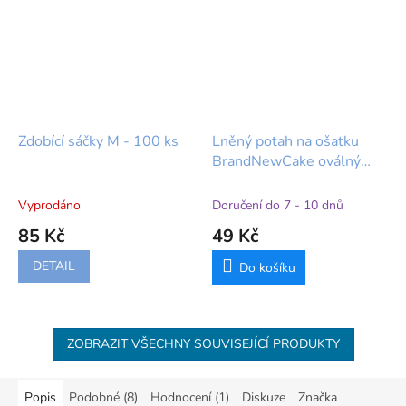
Zdobící sáčky M - 100 ks
Lněný potah na ošatku
BrandNewCake oválný
35x15 cm
Vyprodáno
Doručení do 7 - 10 dnů
85 Kč
49 Kč
DETAIL
Do košíku
ZOBRAZIT VŠECHNY SOUVISEJÍCÍ PRODUKTY
Popis
Podobné (8)
Hodnocení (1)
Diskuze
Značka