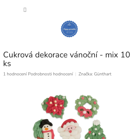
Přejít
NÁKU
na
obsah
KOŠÍK
Cukrová dekorace vánoční - mix 10
ks
Průměrné
1 hodnocení
Podrobnosti hodnocení
Značka:
Günthart
hodnocení
produktu
je
5,0
z
5
hvězdiček.