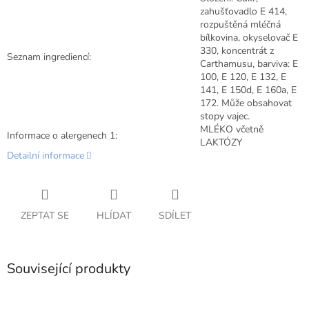
zahušťovadlo E 414,
rozpuštěná mléčná
bílkovina, okyselovač E
330, koncentrát z
Seznam ingrediencí:
Carthamusu, barviva: E
100, E 120, E 132, E
141, E 150d, E 160a, E
172. Může obsahovat
stopy vajec.
MLÉKO včetně
Informace o alergenech 1:
LAKTÓZY
Detailní informace
ZEPTAT SE
HLÍDAT
SDÍLET
Související produkty