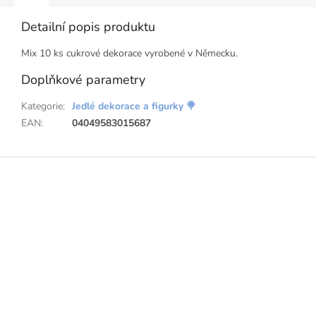
Detailní popis produktu
Mix 10 ks cukrové dekorace vyrobené v Německu.
Doplňkové parametry
Kategorie
:
Jedlé dekorace a figurky 🍭
EAN
:
04049583015687
Z
á
p
a
t
í