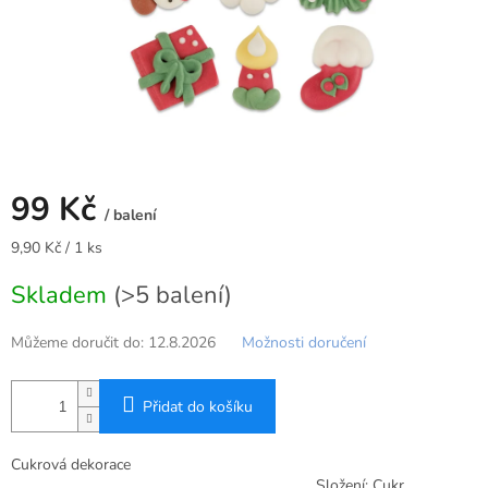
99 Kč
/ balení
Měrná
9,90 Kč / 1 ks
cena:
Skladem
(>5 balení)
Můžeme doručit do:
12.8.2026
Možnosti doručení
Přidat do košíku
Cukrová dekorace
Složení: Cukr,