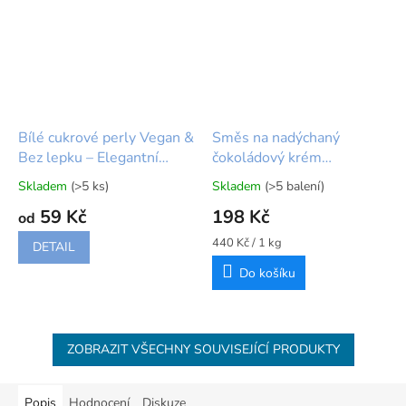
Bílé cukrové perly Vegan &
Směs na nadýchaný
Bez lepku – Elegantní
čokoládový krém
zdobení na svatební dort
Enchanted Cream Choco
Skladem
(>5 ks)
Skladem
(>5 balení)
Průměrné
Průměrné
450 g FunCakes
hodnocení
hodnocení
59 Kč
198 Kč
od
produktu
produktu
je
je
Měrná
440 Kč / 1 kg
DETAIL
5,0
5,0
cena:
Do košíku
z
z
5
5
hvězdiček.
hvězdiček.
ZOBRAZIT VŠECHNY SOUVISEJÍCÍ PRODUKTY
Popis
Hodnocení
Diskuze