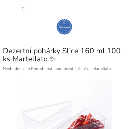
Přejít
NÁKU
na
obsah
KOŠÍK
Dezertní pohárky Slice 160 ml 100
ks Martellato ✨
Průměrné
Neohodnoceno
Podrobnosti hodnocení
Značka:
Martellato
hodnocení
produktu
je
0,0
z
5
hvězdiček.