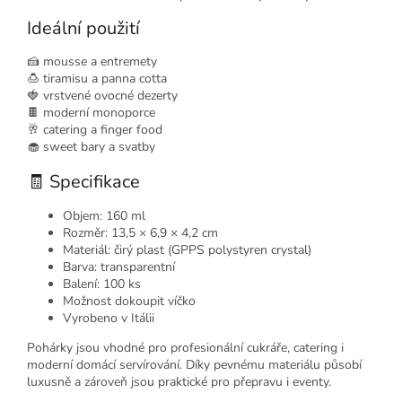
Ideální použití
🍰 mousse a entremety
🍮 tiramisu a panna cotta
🍓 vrstvené ovocné dezerty
🍫 moderní monoporce
🥂 catering a finger food
🧁 sweet bary a svatby
🧾 Specifikace
Objem: 160 ml
Rozměr: 13,5 × 6,9 × 4,2 cm
Materiál: čirý plast (GPPS polystyren crystal)
Barva: transparentní
Balení: 100 ks
Možnost dokoupit víčko
Vyrobeno v Itálii
Pohárky jsou vhodné pro profesionální cukráře, catering i
moderní domácí servírování. Díky pevnému materiálu působí
luxusně a zároveň jsou praktické pro přepravu i eventy.