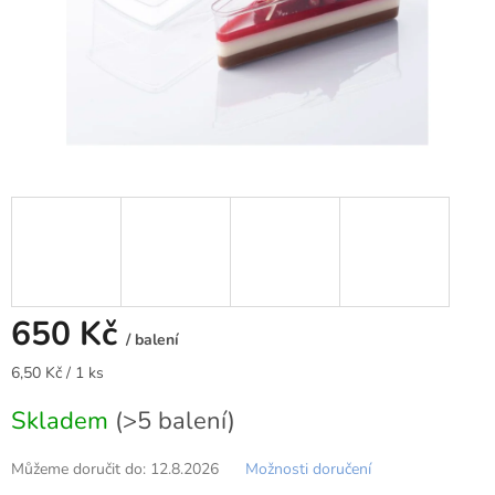
650 Kč
/ balení
Měrná
6,50 Kč / 1 ks
cena:
Skladem
(>5 balení)
Můžeme doručit do:
12.8.2026
Možnosti doručení