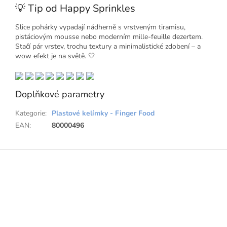
💡 Tip od Happy Sprinkles
Slice pohárky vypadají nádherně s vrstveným tiramisu,
pistáciovým mousse nebo moderním mille-feuille dezertem.
Stačí pár vrstev, trochu textury a minimalistické zdobení – a
wow efekt je na světě. 🤍
Doplňkové parametry
Kategorie
:
Plastové kelímky - Finger Food
EAN
:
80000496
Z
á
p
a
t
í