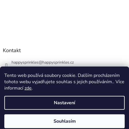
Kontakt
happysprinkles
@
happysprinkles.cz
+420736770446
Tento web používá soubory cookie. Dalším procházením
tohoto webu vyjadřujete souhlas s jejich používáním.. Více
informací
zde
.
Nastavení
Vytvořil Shoptet
Souhlasím
Copyright 2026
happysprinkles.cz 🧁
. Všechna práva vyhrazena.