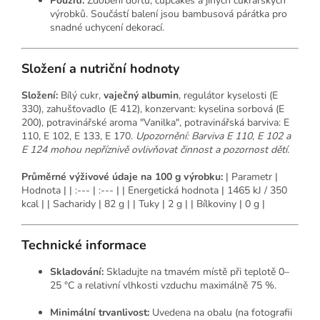
Použití:
Zdobení dortů, cupcakes a jiných cukrářských
výrobků. Součástí balení jsou bambusová párátka pro
snadné uchycení dekorací.
Složení a nutriční hodnoty
Složení:
Bílý cukr,
vaječný albumin
, regulátor kyselosti (E
330), zahušťovadlo (E 412), konzervant: kyselina sorbová (E
200), potravinářské aroma "Vanilka", potravinářská barviva: E
110, E 102, E 133, E 170.
Upozornění: Barviva E 110, E 102 a
E 124 mohou nepříznivě ovlivňovat činnost a pozornost dětí.
Průměrné výživové údaje na 100 g výrobku:
| Parametr |
Hodnota | | :--- | :--- | | Energetická hodnota | 1465 kJ / 350
kcal | | Sacharidy | 82 g | | Tuky | 2 g | | Bílkoviny | 0 g |
Technické informace
Skladování:
Skladujte na tmavém místě při teplotě 0–
25 °C a relativní vlhkosti vzduchu maximálně 75 %.
Minimální trvanlivost:
Uvedena na obalu (na fotografii