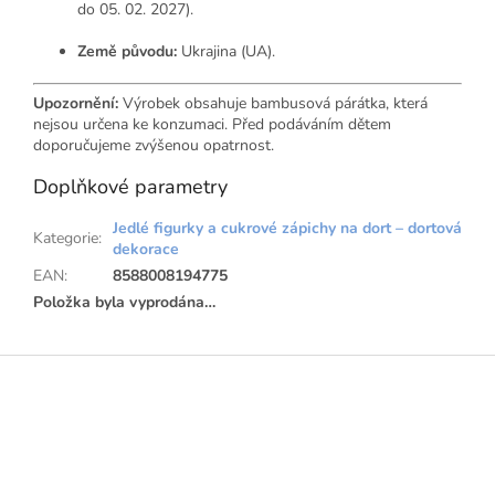
do 05. 02. 2027).
Země původu:
Ukrajina (UA).
Upozornění:
Výrobek obsahuje bambusová párátka, která
nejsou určena ke konzumaci. Před podáváním dětem
doporučujeme zvýšenou opatrnost.
Doplňkové parametry
Jedlé figurky a cukrové zápichy na dort – dortová
Kategorie
:
dekorace
EAN
:
8588008194775
Položka byla vyprodána…
Z
á
p
a
t
í