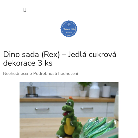
Přejít
NÁKU
na
obsah
KOŠÍK
Dino sada (Rex) – Jedlá cukrová
dekorace 3 ks
Průměrné
Neohodnoceno
Podrobnosti hodnocení
hodnocení
produktu
je
0,0
z
5
hvězdiček.