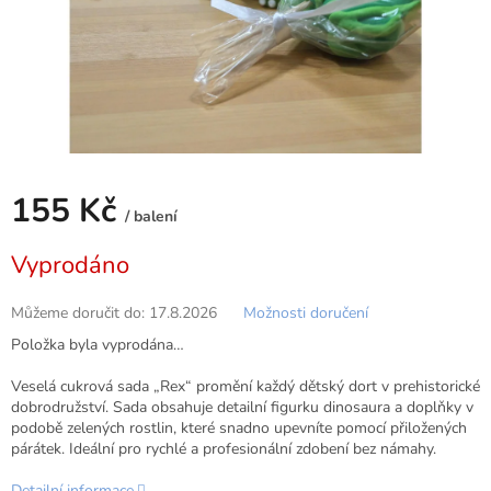
155 Kč
/ balení
Měrná
Vyprodáno
cena:
Můžeme doručit do:
17.8.2026
Možnosti doručení
Položka byla vyprodána…
Veselá cukrová sada „Rex“ promění každý dětský dort v prehistorické
dobrodružství. Sada obsahuje detailní figurku dinosaura a doplňky v
podobě zelených rostlin, které snadno upevníte pomocí přiložených
párátek. Ideální pro rychlé a profesionální zdobení bez námahy.
Detailní informace