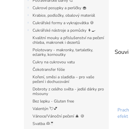
Potravinářské barvy 🎨
Cukrové posypky a perličky 🧁
Krabice, podložky, obalový materiál
Cukrářské formy a vykrajovátka 🍪
Cukrářské nástroje a pomůcky 👩‍🍳
Kvalitní mouky a příslušenství na pečení
chleba, makronek i dezertů
Polotovary - makronky, tartaletky,
Souvi
eclairky, kornoutky
Cukry na cukrovou vatu
Čokotransfer fólie
Koření, směsi a sladidla – pro vaše
pečení i dochucování
Dobroty z celého světa - jedlé dárky pro
mlsouny
Bez lepku - Gluten free
Valentýn 💘💕
Prach
efekt
Vánoce/Vánoční pečení 🎄 🍪
Rasbe
Svatba 👰🤵
Průmě