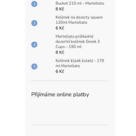
Bucket 210 ml - Martellato
8 Kč
Kelímek na dezerty square
120ml Martellato
6 Kč
Martellato průhledný
dezertní kelímek Greek 3
Cups – 190 ml
8 Kč
Kelímek klasik kulatý - 170
ml Martellato
6 Kč
Přijímáme online platby