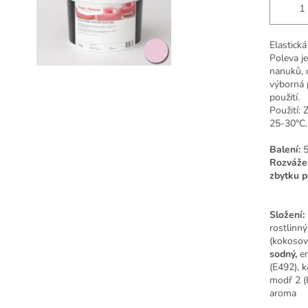
Elastická
Poleva je
nanuků, d
výborná 
použití.
Použití: 
25-30°C.
Balení:
5
Rozvážen
zbytku p
Složení:
rostlinný
(kokosov
sodný,
e
(E492),
k
modř 2 (E
aroma