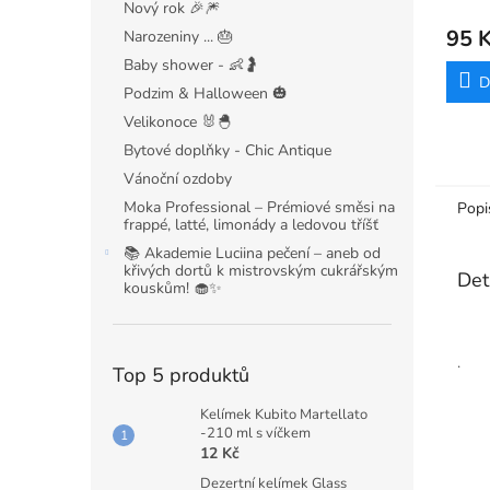
Rainb
Nový rok 🎉🎆
hodno
bez 
95 
Narozeniny ... 🎂
produ
je
Baby shower - 👶🤰
5,0
D
Podzim & Halloween 🎃
z
Velikonoce 🐰🐣
5
hvězdi
Bytové doplňky - Chic Antique
Vánoční ozdoby
Moka Professional – Prémiové směsi na
Popi
frappé, latté, limonády a ledovou tříšť
📚 Akademie Luciina pečení – aneb od
křivých dortů k mistrovským cukrářským
Det
kouskům! 🧁✨
.
Top 5 produktů
Kelímek Kubito Martellato
-210 ml s víčkem
12 Kč
Dezertní kelímek Glass