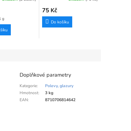
kost vegan
75 Kč
1 g
Do košíku
šíku
Doplňkové parametry
Kategorie
:
Polevy, glazury
Hmotnost
:
3 kg
EAN
:
8710706814642