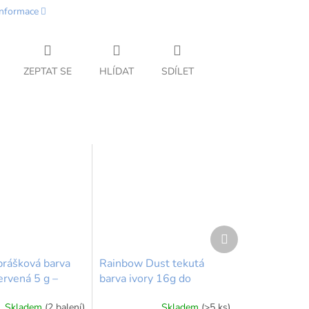
informace
ZEPTAT SE
HLÍDAT
SDÍLET
Další
produkt
prášková barva
Rainbow Dust tekutá
ervená 5 g –
barva ivory 16g do
a přírody pro tvé
airbrush a tuků - slonová
Skladem
(2 balení)
Skladem
(>5 ks)