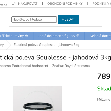
JAK NAKUPOVAT
OBCHODNÍ PODMÍNKY
PODMÍNKY 
es.cz
HLEDAT
rářské suroviny 🍰
Jedlé dekorace a figurky 🍭
Nejedlá dorto
ury
Elastická poleva Souplesse - jahodová 3kg
tická poleva Souplesse - jahodová 3k
né
noceno
Podrobnosti hodnocení
Značka:
Royal Steensma
ní
789
u
Měrná
Skla
cena:
k.
Můžeme d