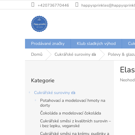
Přejít
+420736770446
happysprinkles@happysprinkl
na
obsah
Prodávané značky
Klub sladkých výhod
Cuk
Domů
Cukrářské suroviny 🍰
Polevy & glaz
P
Elas
o
Přeskočit
s
Kategorie
Průměr
Neohod
kategorie
t
hodnoce
r
produkt
Cukrářské suroviny 🍰
a
je
Potahovací a modelovací hmoty na
n
0,0
dorty
z
n
Čokoláda a modelovací čokoláda
5
í
hvězdiče
Cukrářské směsi z kvalitních surovin –
p
i bez lepku, veganské
a
Cukrářské směsi na krémy, pudinky a