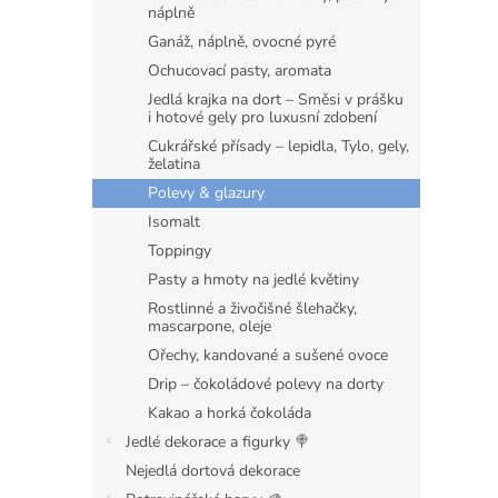
n
náplně
e
Ganáž, náplně, ovocné pyré
l
Ochucovací pasty, aromata
Jedlá krajka na dort – Směsi v prášku
i hotové gely pro luxusní zdobení
Cukrářské přísady – lepidla, Tylo, gely,
želatina
Polevy & glazury
Isomalt
Toppingy
Pasty a hmoty na jedlé květiny
Rostlinné a živočišné šlehačky,
mascarpone, oleje
Ořechy, kandované a sušené ovoce
Drip – čokoládové polevy na dorty
Kakao a horká čokoláda
Jedlé dekorace a figurky 🍭
Nejedlá dortová dekorace