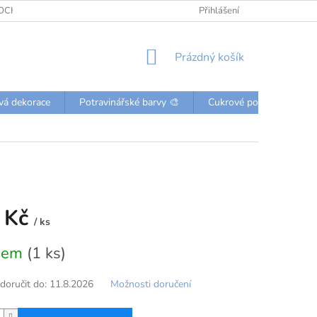
OCHRANY OSOBNÍCH ÚDAJŮ
KONTAKTY
Přihlášení
NÁKUPNÍ
Prázdný košík
KOŠÍK
vá dekorace
Potravinářské barvy 🎨
Cukrové posypky a perli
g
 Kč
/ ks
dem
(1 ks)
oručit do:
11.8.2026
Možnosti doručení