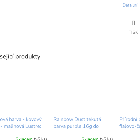
Detailní 
TISK
sející produkty
ová barva - kovový
Rainbow Dust tekutá
Přírodní 
 - malinová Lustre:
barva purple 16g do
fialovo-č
rry Velvet 3g -
airbrush a tuků - fialová
Čistá síl
Skladem
(>5 ks)
Skladem
(>5 ks)
rné
Průměrné