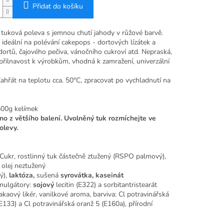
Přidat do košíku
 tuková poleva s jemnou chutí jahody v růžové barvě.
 ideální na polévání cakepops - dortových lízátek a
ortů, čajového pečiva, vánočního cukroví atd. Nepraská,
přilnavost k výrobkům, vhodná k zamražení, univerzální
Zahřát na teplotu cca. 50°C, zpracovat po vychladnutí na
00g kelímek
o z většího balení. Uvolněný tuk rozmíchejte ve
olevy.
Cukr, rostlinný tuk částečně ztužený (RSPO palmový),
 olej neztužený
ý),
laktóza,
sušená
syrovátka,
kaseinát
mulgátory:
sojový
lecitin (E322) a sorbitantristearát
akaový likér,
vanilkové aroma, barviva: Cl potravinářská
133) a Cl potravinářská oranž 5 (E160a), přírodní