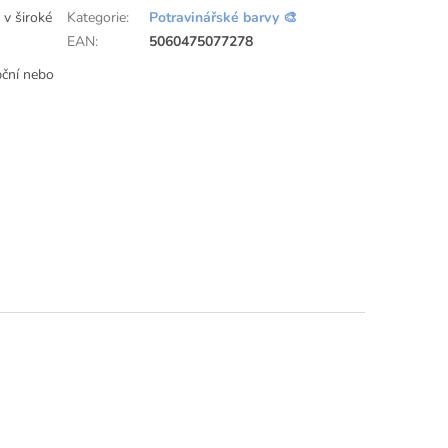
 v široké
Kategorie
:
Potravinářské barvy 🎨
EAN
:
5060475077278
pční nebo