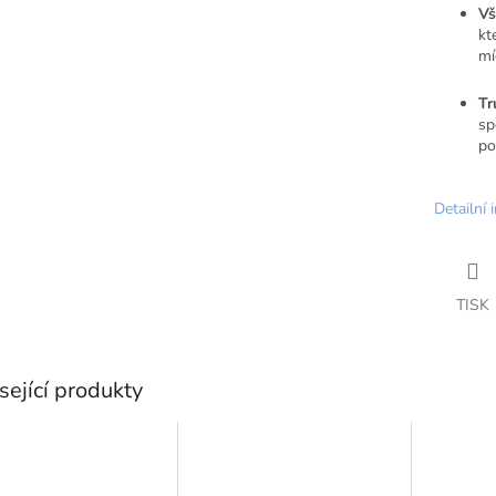
Vš
kt
mí
Tr
sp
po
Detailní 
TISK
sející produkty