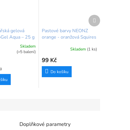
Další
produkt
ářská gelová
Pastové barvy NEONZ
oGel Aqua – 25 g
orange - oranžová Squires
 Dust
Kitchen
Skladem
Skladem
(1 ks)
Průměrné
(>5 balení)
hodnocení
99 Kč
produktu
je
 g
5,0
Do košíku
z
šíku
5
hvězdiček.
Doplňkové parametry