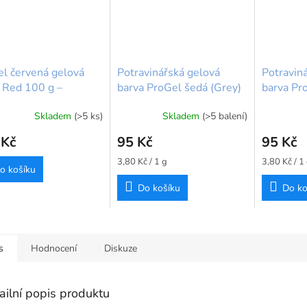
l červená gelová
Potravinářská gelová
Potravin
 Red 100 g –
barva ProGel šedá (Grey)
barva Pr
ow Dust (velké
– 25 g Rainbow Dust
Rainbow
Skladem
(>5 ks)
Skladem
(>5 balení)
í)
Průměrné
hodnocení
 Kč
95 Kč
95 Kč
produktu
je
Měrná
Měrná
3,80 Kč / 1 g
3,80 Kč / 1
o košíku
5,0
cena:
cena:
z
Do košíku
Do ko
5
hvězdiček.
s
Hodnocení
Diskuze
ailní popis produktu