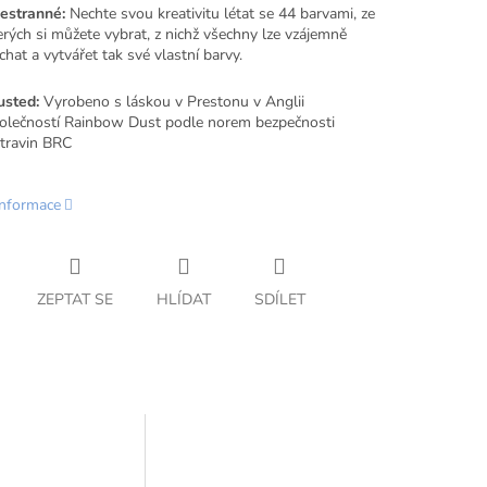
estranné:
Nechte svou kreativitu létat se 44 barvami, ze
erých si můžete vybrat, z nichž všechny lze vzájemně
chat a vytvářet tak své vlastní barvy.
usted:
Vyrobeno s láskou v Prestonu v Anglii
olečností Rainbow Dust podle norem bezpečnosti
travin BRC
informace
ZEPTAT SE
HLÍDAT
SDÍLET