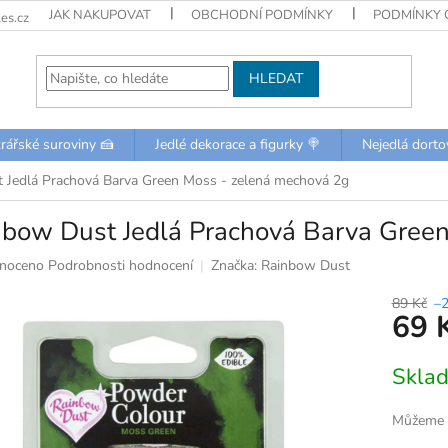
JAK NAKUPOVAT
OBCHODNÍ PODMÍNKY
PODMÍNKY 
es.cz
HLEDAT
rářské suroviny 🍰
Jedlé dekorace a figurky 🍭
Nejedlá dorto
 Jedlá Prachová Barva Green Moss - zelená mechová 2g
nbow Dust Jedlá Prachová Barva Gree
né
noceno
Podrobnosti hodnocení
Značka:
Rainbow Dust
ní
u
89 Kč
–
69 
Měrná
Skla
cena:
k.
Můžeme d