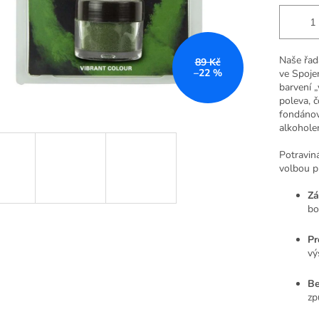
Naše řad
89 Kč
–22 %
ve Spoje
barvení „
poleva, č
fondánov
alkoholem
Potravin
volbou p
Zá
bo
Pr
vý
Be
zp