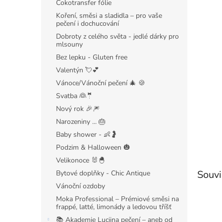
Čokotransfer fólie
Koření, směsi a sladidla – pro vaše
pečení i dochucování
Dobroty z celého světa - jedlé dárky pro
mlsouny
Bez lepku - Gluten free
Valentýn 💘💕
Vánoce/Vánoční pečení 🎄 🍪
Svatba 👰🤵
Nový rok 🎉🎆
Narozeniny ... 🎂
Baby shower - 👶🤰
Podzim & Halloween 🎃
Velikonoce 🐰🐣
Souvi
Bytové doplňky - Chic Antique
Vánoční ozdoby
Moka Professional – Prémiové směsi na
frappé, latté, limonády a ledovou tříšť
📚 Akademie Luciina pečení – aneb od