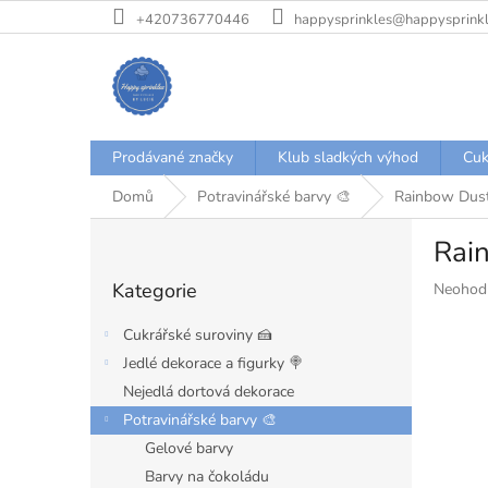
Přejít
+420736770446
happysprinkles@happysprinkl
na
obsah
Prodávané značky
Klub sladkých výhod
Cuk
Domů
Potravinářské barvy 🎨
Rainbow Dust
P
Rai
o
Přeskočit
s
Kategorie
Průměr
Neohod
kategorie
t
hodnoce
r
produkt
Cukrářské suroviny 🍰
a
je
Jedlé dekorace a figurky 🍭
n
0,0
Nejedlá dortová dekorace
z
n
5
í
Potravinářské barvy 🎨
hvězdiče
p
Gelové barvy
a
Barvy na čokoládu