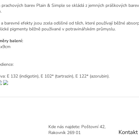
 prachových barev Plain & Simple se skládá z jemných práškových barev
.
 a barevné efekty jsou zcela odlišné od těch, které používají běžné absor
lické pigmenty běžně používané v potravinářském průmyslu.
ěry balení:
4x9cm
edience:
va: E 132 (indigotin), E 102* (tartrazin), E 122* (azorubin).
Kde nás najdete: Poštovní 42,
Kontakt
Rakovník 269 01