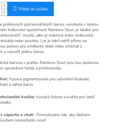
Přidat do košíku
a práškových potravinářských barviv, vyrobená s láskou
ném království společností Rainbow Dust, je ideální pro
vlhkostních“ nosičů, jako je máslový krém, královská
okoláda nebo pusinky. Lze je také natřít přímo na
ou polevu pro umělecký efekt nebo smíchat s
 a vytvořit jedlou barvu.
ářská barviva v prášku Rainbow Dust jsou tou správnou
ro opravdové fandy a profesionály.
řivé:
Vysoce
pigmentované pro vytvoření hluboké,
haté a zářivé barvy
ofesionální kvalita:
Vysoká čistota a kvalita pro lepší
sledky
z zápachu a chuti:
Formulováno tak, aby žádným
ůsobem neznečistilo nosič