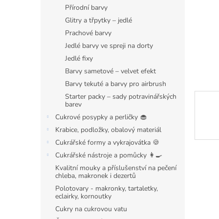
n
Přírodní barvy
e
Glitry a třpytky – jedlé
l
Prachové barvy
Jedlé barvy ve spreji na dorty
Jedlé fixy
Barvy sametové – velvet efekt
Barvy tekuté a barvy pro airbrush
Starter packy – sady potravinářských
barev
Cukrové posypky a perličky 🧁
Krabice, podložky, obalový materiál
Cukrářské formy a vykrajovátka 🍪
Cukrářské nástroje a pomůcky 👩‍🍳
Kvalitní mouky a příslušenství na pečení
chleba, makronek i dezertů
Polotovary - makronky, tartaletky,
eclairky, kornoutky
Cukry na cukrovou vatu