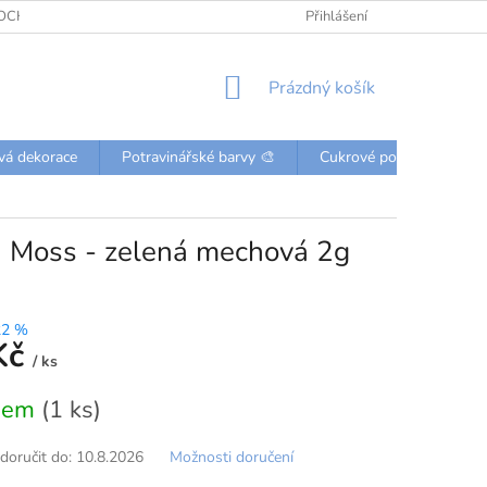
OCHRANY OSOBNÍCH ÚDAJŮ
KONTAKTY
Přihlášení
NÁKUPNÍ
Prázdný košík
KOŠÍK
vá dekorace
Potravinářské barvy 🎨
Cukrové posypky a perli
n Moss - zelená mechová 2g
22 %
Kč
/ ks
dem
(1 ks)
oručit do:
10.8.2026
Možnosti doručení