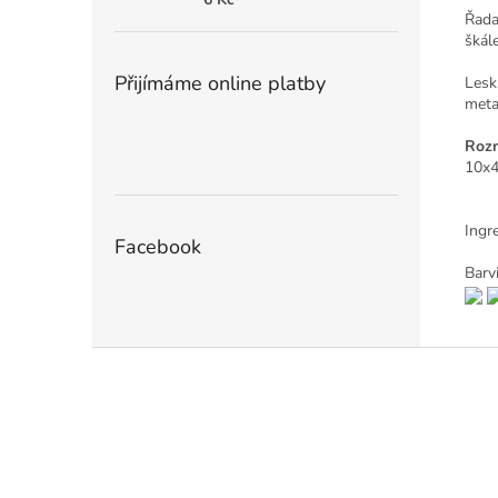
Řada
škále
Přijímáme online platby
Lesk
meta
Rozm
10x
Ingr
Facebook
Barvi
Z
á
p
a
t
í