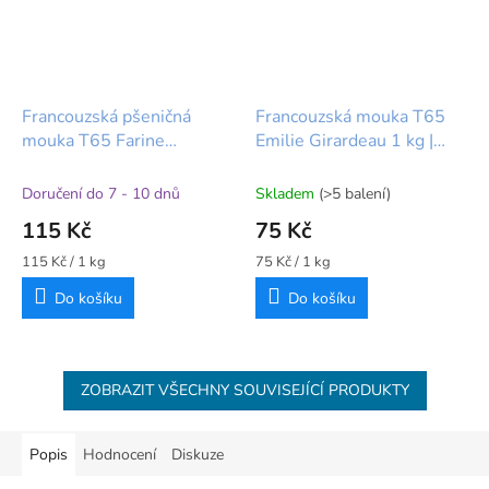
Francouzská pšeničná
Francouzská mouka T65
mouka T65 Farine
Emilie Girardeau 1 kg |
Bagatelle 1 kg | Molen de
Certifikace CRC
Hoop
Doručení do 7 - 10 dnů
Skladem
(>5 balení)
115 Kč
75 Kč
Měrná
Měrná
115 Kč / 1 kg
75 Kč / 1 kg
cena:
cena:
Do košíku
Do košíku
ZOBRAZIT VŠECHNY SOUVISEJÍCÍ PRODUKTY
Popis
Hodnocení
Diskuze