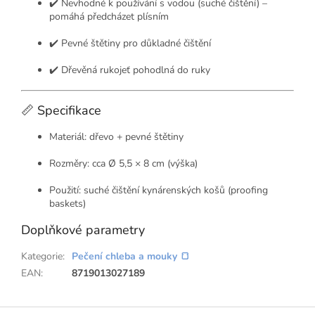
✔️ Nevhodné k používání s vodou (suché čištění) –
pomáhá předcházet plísním
✔️ Pevné štětiny pro důkladné čištění
✔️ Dřevěná rukojeť pohodlná do ruky
📏 Specifikace
Materiál: dřevo + pevné štětiny
Rozměry: cca Ø 5,5 × 8 cm (výška)
Použití: suché čištění kynárenských košů (proofing
baskets)
Doplňkové parametry
Kategorie
:
Pečení chleba a mouky 🍞
EAN
:
8719013027189
Z