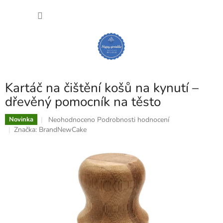
Přejít
NÁKU
na
obsah
KOŠÍK
Kartáč na čištění košů na kynutí –
dřevěný pomocník na těsto
Průměrné
Neohodnoceno
Podrobnosti hodnocení
Novinka
hodnocení
Značka:
BrandNewCake
produktu
je
0,0
z
5
hvězdiček.