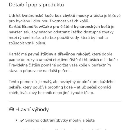
Detailní popis produktu
Udržet
kynárenské koše bez zbytků mouky a těsta
je klíčové
pro hygienu i dlouhou životnost vašich košů.
Kartáč BrandNewCake pro čištění kynárenských košů
je
navržen tak, aby snadno odstranit i těžko dostupné zbytky
mezi rýhami koše, a to bez použití vody, která by mohla
způsobit vznik plísní.
Kartáč má
pevné štětiny a dřevěnou rukojeť
, která dobře
padne do ruky a umožní efektivní čištění i hlubších míst koše.
Pravidelné čištění pomáhá udržet vaše koše v perfektním
stavu a připravené na další pečení.
Tento pomocník je malý, ale nezbytný doplněk pro každého
pekaře, který používá proofing koše – ať už pečeš domácí
chléb, kváskový bochník nebo jiné kynuté těsto.
🧰 Hlavní výhody
✔️ Snadno odstraní zbytky mouky a těsta