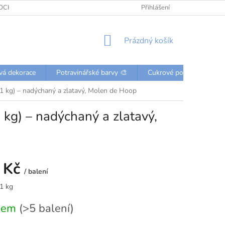
OCHRANY OSOBNÍCH ÚDAJŮ
KONTAKTY
Přihlášení
NÁKUPNÍ
Prázdný košík
KOŠÍK
vá dekorace
Potravinářské barvy 🎨
Cukrové posypky a perli
1 kg) – nadýchaný a zlatavý, Molen de Hoop
kg) – nadýchaný a zlatavý,
 Kč
/ balení
 1 kg
dem
(>5 balení)