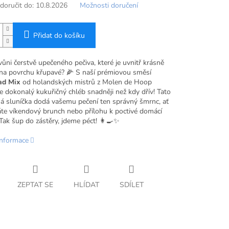
oručit do:
10.8.2026
Možnosti doručení
Přidat do košíku
vůni čerstvě upečeného pečiva, které je uvnitř krásně
 na povrchu křupavé? 🌽 S naší prémiovou směsí
ad Mix
od holandských mistrů z Molen de Hoop
e dokonalý kukuřičný chléb snadněji než kdy dřív! Tato
á sluníčka dodá vašemu pečení ten správný šmrnc, ať
áte víkendový brunch nebo přílohu k poctivé domácí
Tak šup do zástěry, jdeme péct! 👩‍🍳✨
informace
ZEPTAT SE
HLÍDAT
SDÍLET