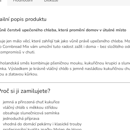
s
Hodnocení
Diskuze
ailní popis produktu
ůně čerstvě upečeného chleba, která promění domov v útulné místo
tuje jen málo věcí, které zahřejí tak jako vůně právě upečeného chleba. M
 Cornbread Mix vám umožní tuto radost zažít i doma – bez složitého o
kompromisů v chuti.
 holandská směs kombinuje pšeničnou mouku, kukuřičnou krupici a slun
nka. Výsledkem je krásně vláčný chléb s jemně nasládlou kukuřičnou ch
dou a zlatavou kůrkou.
roč si ji zamilujete?
jemná a přirozená chuť kukuřice
vláčný chléb s měkkou střídou
obsahuje slunečnicová semínka
jednoduchá příprava
vhodná do domácí pekárny i klasické trouby
profesionální kvalita značky Molen de Hoop