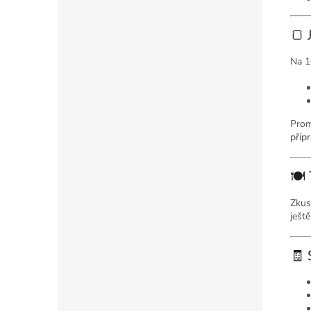
🍞 
Na 1
Prom
příp
🍽️
Zkus
ješt
🧾 