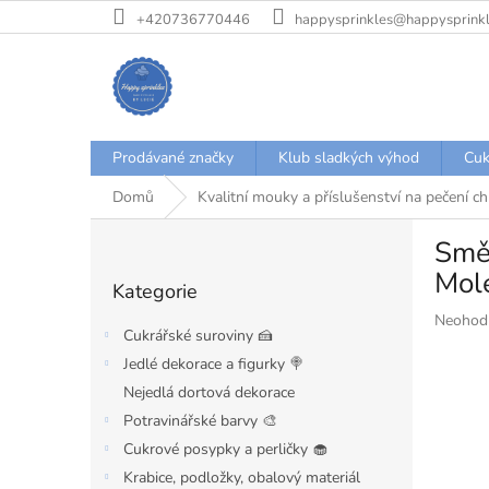
Přejít
+420736770446
happysprinkles@happysprinkl
na
obsah
Prodávané značky
Klub sladkých výhod
Cuk
Domů
Kvalitní mouky a příslušenství na pečení c
P
Směs
o
Přeskočit
s
Mol
Kategorie
kategorie
t
Průměr
Neohod
r
Cukrářské suroviny 🍰
hodnoce
a
produkt
Jedlé dekorace a figurky 🍭
n
je
Nejedlá dortová dekorace
n
0,0
í
Potravinářské barvy 🎨
z
p
5
Cukrové posypky a perličky 🧁
hvězdiče
a
Krabice, podložky, obalový materiál