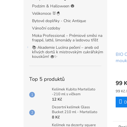
Podzim & Halloween 🎃
Velikonoce 🐰🐣
Bytové doplňky - Chic Antique
Vánoční ozdoby
Moka Professional – Prémiové směsi na
frappé, latté, limonády a ledovou tříšť
📚 Akademie Luciina pečení – aneb od
křivých dortů k mistrovským cukrářským
BIO C
kouskům! 🧁✨
mouk
kg – 
Top 5 produktů
99 
Kelímek Kubito Martellato
Měrná
99 Kč 
-210 ml s víčkem
cena:
12 Kč
D
Dezertní kelímek Glass
Bucket 210 ml - Martellato
8 Kč
Kelímek na dezerty square