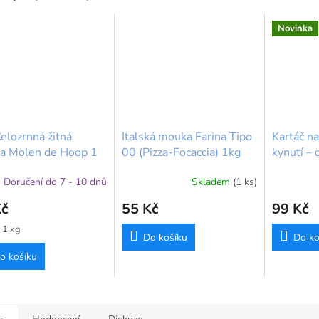
Novinka
elozrnná žitná
Italská mouka Farina Tipo
Kartáč na
a Molen de Hoop 1
00 (Pizza-Focaccia) 1kg
kynutí – 
mletá na kameni
pomocník
Doručení do 7 - 10 dnů
Skladem
(1 ks)
Kč
55 Kč
99 Kč
/ 1 kg
Do košíku
Do ko
o košíku