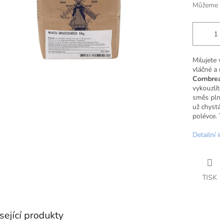
Můžeme d
Milujete 
vláčné a
Cornbre
vykouzlít
směs pln
už chyst
polévce. 
Detailní 
TISK
sející produkty