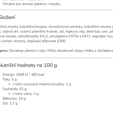
Vhodné pro domácí pekárnu i troubu
Složení
ičná mouka, kukuřičná krupice, slunečnicová semínka, kukuřičná mouka, 
k, sójová drť, sušený pšeničný kvásek, sůl, řepkový olej, dextróza, cukr, p
ová mouka, zahušťovadlo E412, emulgátory E472e a E471, regulátor kys
, koření, enzymy, zlepšující přípravek E300.
geny:
Obsahuje pšenici a sóju. Může obsahovat stopy mléka a skořápkov
Nutriční hodnoty na 100 g
Energie: 1508 kJ / 360 kcal
Tuky: 5 g
z toho nasycené mastné kyseliny: 1 g
Sacharidy: 62 g
z toho cukry: 2 g
Bílkoviny: 14 g
Sůl: 1,7 g