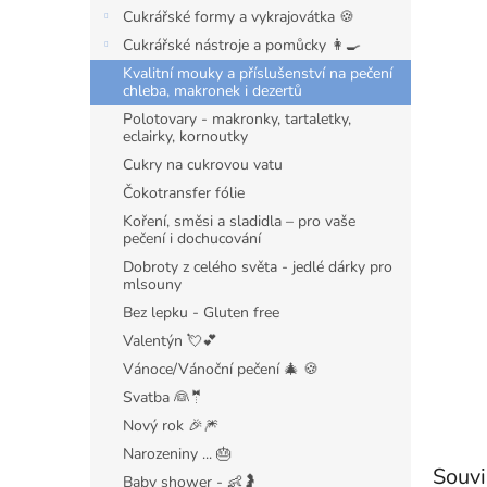
n
Cukrářské formy a vykrajovátka 🍪
e
Cukrářské nástroje a pomůcky 👩‍🍳
l
Kvalitní mouky a příslušenství na pečení
chleba, makronek i dezertů
Polotovary - makronky, tartaletky,
eclairky, kornoutky
Cukry na cukrovou vatu
Čokotransfer fólie
Koření, směsi a sladidla – pro vaše
pečení i dochucování
Dobroty z celého světa - jedlé dárky pro
mlsouny
Bez lepku - Gluten free
Valentýn 💘💕
Vánoce/Vánoční pečení 🎄 🍪
Svatba 👰🤵
Nový rok 🎉🎆
Narozeniny ... 🎂
Souvi
Baby shower - 👶🤰