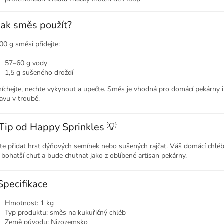
Jak směs použít?
00 g směsi přidejte:
57–60 g vody
1,5 g sušeného droždí
íchejte, nechte vykynout a upečte. Směs je vhodná pro domácí pekárny i
ravu v troubě.
 Tip od Happy Sprinkles 💡
te přidat hrst dýňových semínek nebo sušených rajčat. Váš domácí chléb
ě bohatší chuť a bude chutnat jako z oblíbené artisan pekárny.
Specifikace
Hmotnost: 1 kg
Typ produktu: směs na kukuřičný chléb
Země původu: Nizozemsko