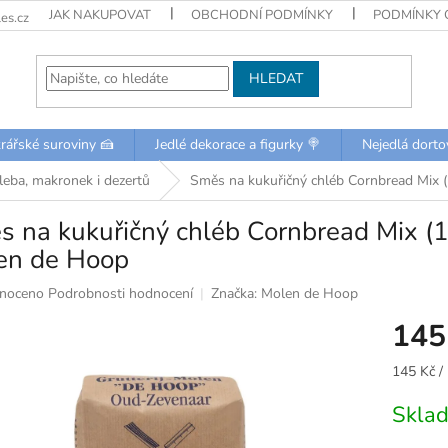
JAK NAKUPOVAT
OBCHODNÍ PODMÍNKY
PODMÍNKY 
es.cz
HLEDAT
rářské suroviny 🍰
Jedlé dekorace a figurky 🍭
Nejedlá dorto
hleba, makronek i dezertů
Směs na kukuřičný chléb Cornbread Mix (
 na kukuřičný chléb Cornbread Mix (1 
en de Hoop
né
noceno
Podrobnosti hodnocení
Značka:
Molen de Hoop
ní
145
u
Měrná
145 Kč /
cena:
Skla
k.