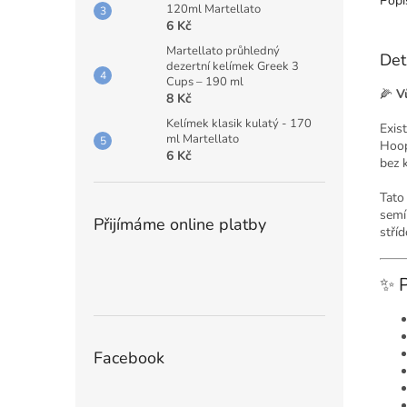
Popi
120ml Martellato
6 Kč
Martellato průhledný
Det
dezertní kelímek Greek 3
Cups – 190 ml
🌽
V
8 Kč
Kelímek klasik kulatý - 170
Exis
ml Martellato
Hoop
6 Kč
bez 
Tato
semí
Přijímáme online platby
stří
✨ P
Facebook