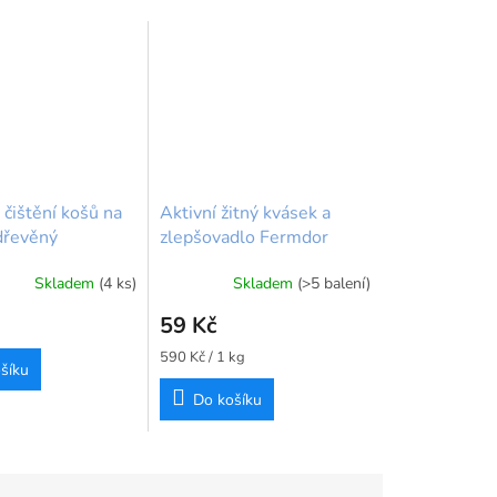
 čištění košů na
Aktivní žitný kvásek a
dřevěný
zlepšovadlo Fermdor
 na těsto
Active 100 g Bakels
Skladem
(4 ks)
Skladem
(>5 balení)
59 Kč
Měrná
590 Kč / 1 kg
šíku
cena:
Do košíku