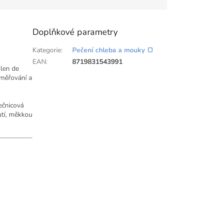
Doplňkové parametry
Kategorie
:
Pečení chleba a mouky 🍞
EAN
:
8719831543991
olen de
dměřování a
ečnicová
utí, měkkou