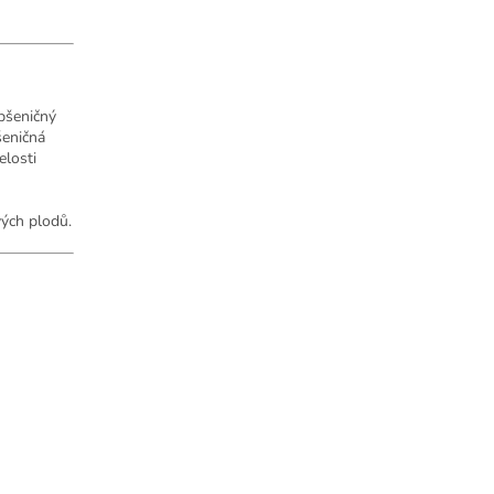
pšeničný
šeničná
elosti
ých plodů.