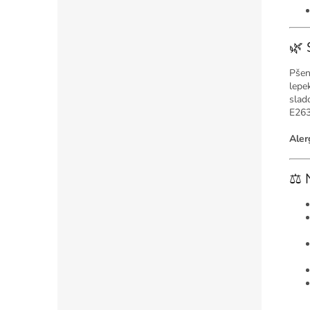
🌿 
Pšen
lepe
slad
E263
Aler
⚖️ 