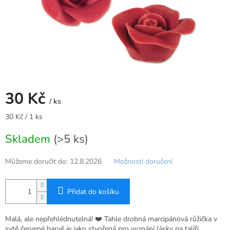
30 Kč
/ ks
Měrná
30 Kč / 1 ks
cena:
Skladem
(>5 ks)
Můžeme doručit do:
12.8.2026
Možnosti doručení
Přidat do košíku
Malá, ale nepřehlédnutelná! ❤️ Tahle drobná marcipánová růžička v
sytě červené barvě je jako stvořená pro vyznání lásky na talíři.