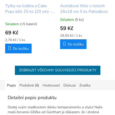
Tyčky na lízátka a Cake
Acetátové fólie v listech
Pops bílé 25 ks (20 cm) –
26x18 cm 5 ks Patisdécor
PME
Skladem
(5 ks)
Průměrné
Skladem
(>5 balení)
hodnocení
59 Kč
produktu
69 Kč
je
Měrná
29,50 Kč / 1 ks
5,0
Měrná
cena:
2,76 Kč / 1 ks
cena:
Do košíku
z
Do košíku
5
hvězdiček.
ZOBRAZIT VŠECHNY SOUVISEJÍCÍ PRODUKTY
Popis
Podobné (8)
Hodnocení
Diskuze
Značka
Detailní popis produktu
Dodej svým sladkostem dávku temperamentu a stylu! Naše
malá červená růžička od Günthart je důkazem, že i drobná