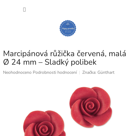
Přejít
NÁKU
na
obsah
KOŠÍK
Marcipánová růžička červená, malá
Ø 24 mm – Sladký polibek
Průměrné
Neohodnoceno
Podrobnosti hodnocení
Značka:
Günthart
hodnocení
produktu
je
0,0
z
5
hvězdiček.