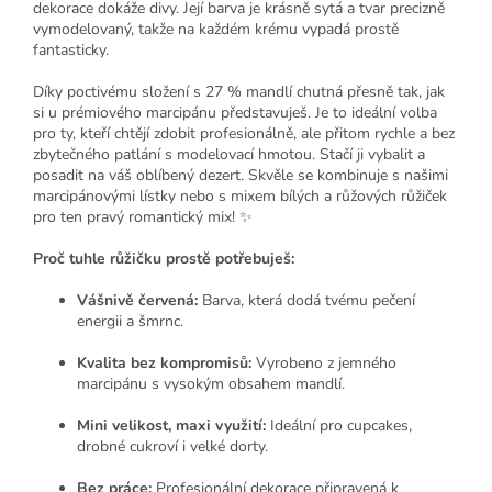
dekorace dokáže divy. Její barva je krásně sytá a tvar precizně
vymodelovaný, takže na každém krému vypadá prostě
fantasticky.
Díky poctivému složení s 27 % mandlí chutná přesně tak, jak
si u prémiového marcipánu představuješ. Je to ideální volba
pro ty, kteří chtějí zdobit profesionálně, ale přitom rychle a bez
zbytečného patlání s modelovací hmotou. Stačí ji vybalit a
posadit na váš oblíbený dezert. Skvěle se kombinuje s našimi
marcipánovými lístky nebo s mixem bílých a růžových růžiček
pro ten pravý romantický mix! ✨
Proč tuhle růžičku prostě potřebuješ:
Vášnivě červená:
Barva, která dodá tvému pečení
energii a šmrnc.
Kvalita bez kompromisů:
Vyrobeno z jemného
marcipánu s vysokým obsahem mandlí.
Mini velikost, maxi využití:
Ideální pro cupcakes,
drobné cukroví i velké dorty.
Bez práce:
Profesionální dekorace připravená k