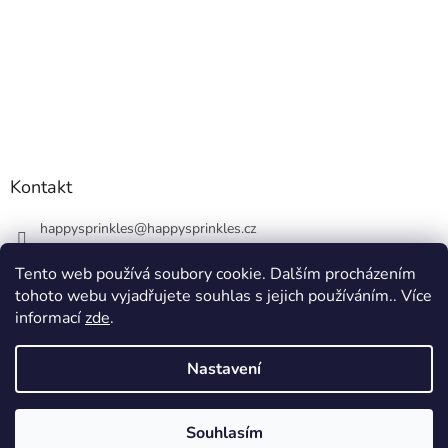
Kontakt
happysprinkles
@
happysprinkles.cz
+420736770446
Tento web používá soubory cookie. Dalším procházením
tohoto webu vyjadřujete souhlas s jejich používáním.. Více
informací
zde
.
Nastavení
Vytvořil Shoptet
Souhlasím
Copyright 2026
happysprinkles.cz 🧁
. Všechna práva vyhrazena.