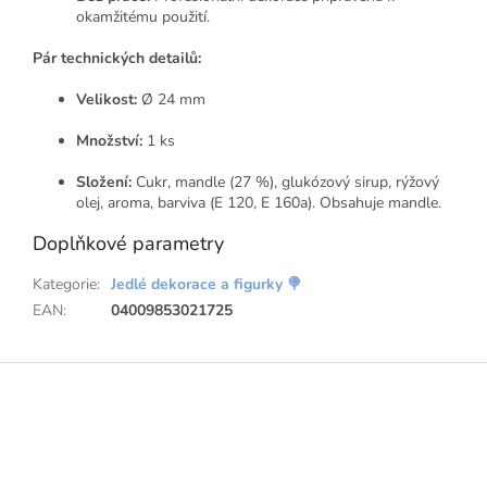
okamžitému použití.
Pár technických detailů:
Velikost:
Ø 24 mm
Množství:
1 ks
Složení:
Cukr, mandle (27 %), glukózový sirup, rýžový
olej, aroma, barviva (E 120, E 160a). Obsahuje mandle.
Doplňkové parametry
Kategorie
:
Jedlé dekorace a figurky 🍭
EAN
:
04009853021725
Z
á
p
a
t