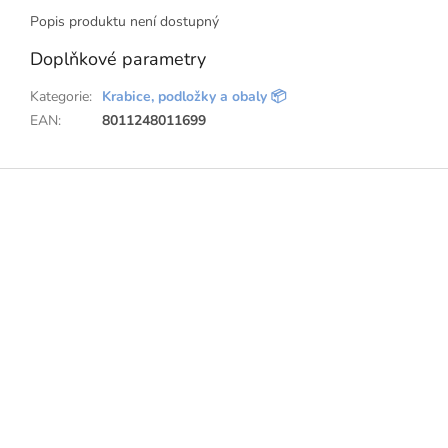
Popis produktu není dostupný
Doplňkové parametry
Kategorie
:
Krabice, podložky a obaly 📦
EAN
:
8011248011699
Z
á
p
a
t
í