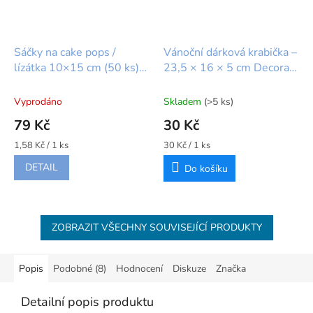
Sáčky na cake pops /
Vánoční dárková krabička –
lízátka 10×15 cm (50 ks)
23,5 × 16 × 5 cm Decora
House of Marie
1ks
Vyprodáno
Skladem
(>5 ks)
79 Kč
30 Kč
Měrná
Měrná
1,58 Kč / 1 ks
30 Kč / 1 ks
cena:
cena:
DETAIL
Do košíku
ZOBRAZIT VŠECHNY SOUVISEJÍCÍ PRODUKTY
Popis
Podobné (8)
Hodnocení
Diskuze
Značka
Detailní popis produktu