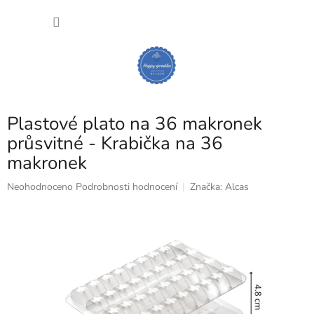
Přejít
NÁKU
na
obsah
KOŠÍK
Plastové plato na 36 makronek
průsvitné - Krabička na 36
makronek
Průměrné
Neohodnoceno
Podrobnosti hodnocení
Značka:
Alcas
hodnocení
produktu
je
0,0
z
5
hvězdiček.