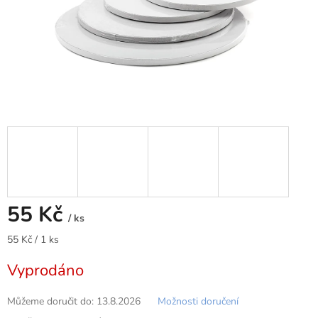
55 Kč
/ ks
Měrná
55 Kč / 1 ks
cena:
Vyprodáno
Můžeme doručit do:
13.8.2026
Možnosti doručení