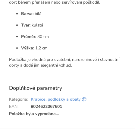
dort během přenášení nebo servírování poškodil.
Barva:
bílá
Tvar:
kulatá
Průměr:
30 cm
Výška:
1,2 cm
Podložka je vhodná pro svatební, narozeninové i slavnostní
dorty a dodá jim elegantní vzhled.
Doplňkové parametry
Kategorie
:
Krabice, podložky a obaly 📦
EAN
:
8024622067601
Položka byla vyprodána…
Z