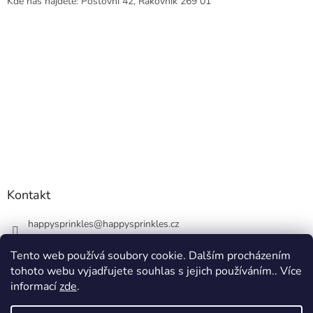
Kde nás najdete: Poštovní 42, Rakovník 269 01
Kontakt
happysprinkles
@
happysprinkles.cz
+420736770446
Tento web používá soubory cookie. Dalším procházením
tohoto webu vyjadřujete souhlas s jejich používáním.. Více
informací
zde
.