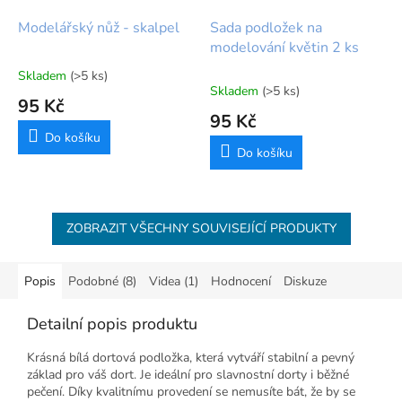
Modelářský nůž - skalpel
Sada podložek na
modelování květin 2 ks
Skladem
(>5 ks)
Průměrné
Skladem
(>5 ks)
hodnocení
95 Kč
produktu
95 Kč
je
Do košíku
5,0
Do košíku
z
5
hvězdiček.
ZOBRAZIT VŠECHNY SOUVISEJÍCÍ PRODUKTY
Popis
Podobné (8)
Videa (1)
Hodnocení
Diskuze
Detailní popis produktu
Krásná bílá dortová podložka, která vytváří stabilní a pevný
základ pro váš dort. Je ideální pro slavnostní dorty i běžné
pečení. Díky kvalitnímu provedení se nemusíte bát, že by se