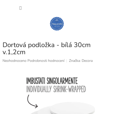
Přejít
NÁKU
na
obsah
KOŠÍK
Dortová podložka - bílá 30cm
v.1,2cm
Průměrné
Neohodnoceno
Podrobnosti hodnocení
Značka:
Decora
hodnocení
produktu
je
0,0
z
5
hvězdiček.