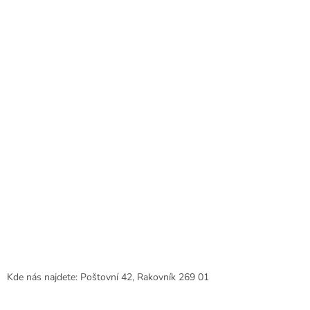
a
t
í
Kde nás najdete: Poštovní 42, Rakovník 269 01