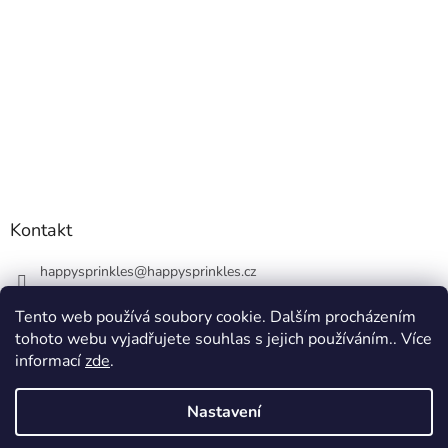
Kontakt
happysprinkles
@
happysprinkles.cz
+420736770446
Tento web používá soubory cookie. Dalším procházením
tohoto webu vyjadřujete souhlas s jejich používáním.. Více
informací
zde
.
Nastavení
Vytvořil Shoptet