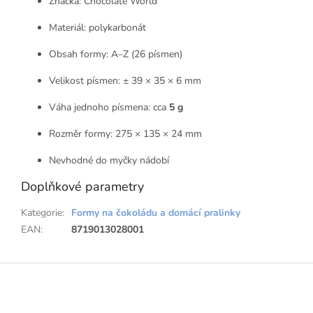
Značka: Chocolate World
Materiál: polykarbonát
Obsah formy: A–Z (26 písmen)
Velikost písmen: ± 39 × 35 × 6 mm
Váha jednoho písmena: cca
5 g
Rozměr formy: 275 × 135 × 24 mm
Nevhodné do myčky nádobí
Doplňkové parametry
Kategorie
:
Formy na čokoládu a domácí pralinky
EAN
:
8719013028001
Z
á
p