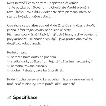
Když nestačí říct to dortem… napište to čokoládou.
Tahle polykarbonátová forma Chocolate World promění
rozpuštěnou čokoládu v dokonale čistá písmena, která se
stanou hvězdou každé oslavy.
Obsahuje
celou abecedu od A do Z
, takže si můžeš vytvořit
jména, přání, tajná vzkazy nebo sladké žerty.
Písmena jsou krásně hladká, mají ostré hrany a díky pevnému
polykarbonátu se snadno vyklápí – jako profesionálové to
dělají v čokoládovnách.
Perfektní pro:
✨ narozeninové dorty se jménem
✨ sladké dárky „děkuju“, „miluju tě“, „šťastné narozeniny“
✨ personalizované cupcaky
✨ zdobení tabulek, cake barů, pralinek…
Přidej trochu barevného kakaového másla a vzniknou malé
umělecké miniatury, které potěší děti i dospělé.
📐
Specifikace