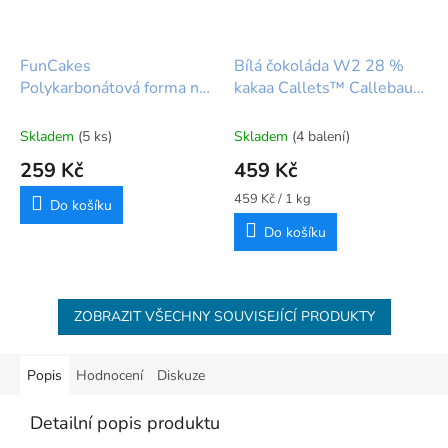
FunCakes
Bílá čokoláda W2 28 %
Polykarbonátová forma na
kakaa Callets™ Callebaut
čokoládu pusa
– 1 kg
Skladem
(5 ks)
Skladem
(4 balení)
259 Kč
459 Kč
Měrná
459 Kč / 1 kg
Do košíku
cena:
Do košíku
ZOBRAZIT VŠECHNY SOUVISEJÍCÍ PRODUKTY
Popis
Hodnocení
Diskuze
Detailní popis produktu