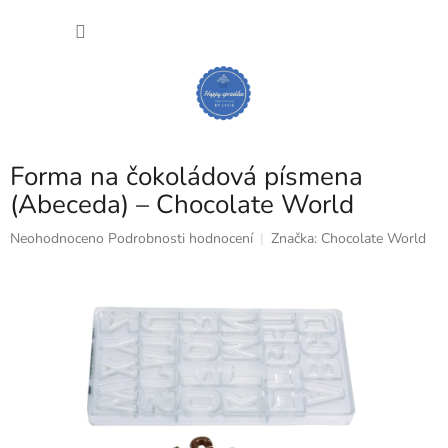
Přejít
NÁKU
na
obsah
KOŠÍK
Forma na čokoládová písmena
(Abeceda) – Chocolate World
Průměrné
Neohodnoceno
Podrobnosti hodnocení
Značka:
Chocolate World
hodnocení
produktu
je
0,0
z
5
hvězdiček.