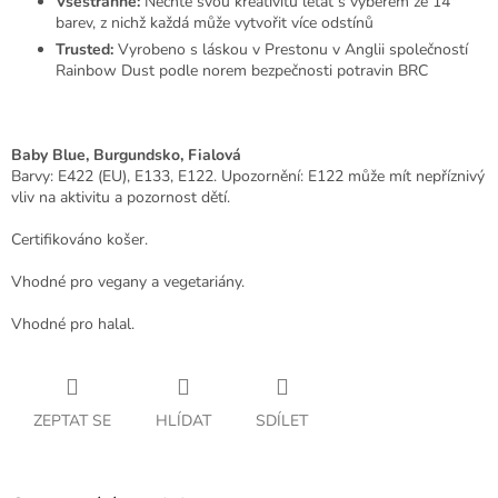
Všestranné:
Nechte svou kreativitu létat s výběrem ze 14
barev, z nichž každá může vytvořit více odstínů
Trusted:
Vyrobeno s láskou v Prestonu v Anglii společností
Rainbow Dust podle norem bezpečnosti potravin BRC
Baby Blue, Burgundsko, Fialová
Barvy: E422 (EU), E133, E122. Upozornění: E122 může mít nepříznivý
vliv na aktivitu a pozornost dětí.
Certifikováno košer.
Vhodné pro vegany a vegetariány.
Vhodné pro halal.
ZEPTAT SE
HLÍDAT
SDÍLET