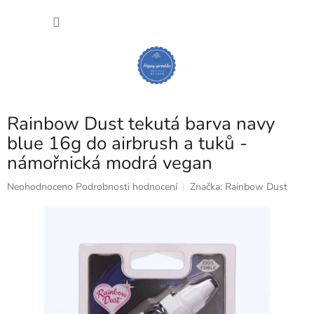
Přejít
NÁKU
na
obsah
KOŠÍK
Rainbow Dust tekutá barva navy
blue 16g do airbrush a tuků -
námořnická modrá vegan
Průměrné
Neohodnoceno
Podrobnosti hodnocení
Značka:
Rainbow Dust
hodnocení
produktu
je
0,0
z
5
hvězdiček.