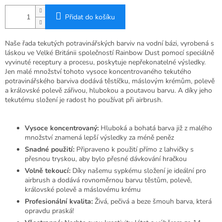
Přidat do košíku
Naše řada tekutých potravinářských barviv na vodní bázi, vyrobená s
láskou ve Velké Británii společností Rainbow Dust pomocí speciálně
vyvinuté receptury a procesu, poskytuje nepřekonatelné výsledky.
Jen malé množství tohoto vysoce koncentrovaného tekutého
potravinářského barviva dodává těstíčku, máslovým krémům, polevě
a královské polevě zářivou, hlubokou a poutavou barvu. A díky jeho
tekutému složení je radost ho používat při airbrush.
Vysoce koncentrovaný:
Hluboká a bohatá barva již z malého
množství znamená lepší výsledky za méně peněz
Snadné použití:
Připraveno k použití přímo z lahvičky s
přesnou tryskou, aby bylo přesné dávkování hračkou
Volně tekoucí:
Díky našemu sypkému složení je ideální pro
airbrush a dodává rovnoměrnou barvu těstům, polevě,
královské polevě a máslovému krému
Profesionální kvalita:
Živá, pečivá a beze šmouh barva, která
opravdu praská!