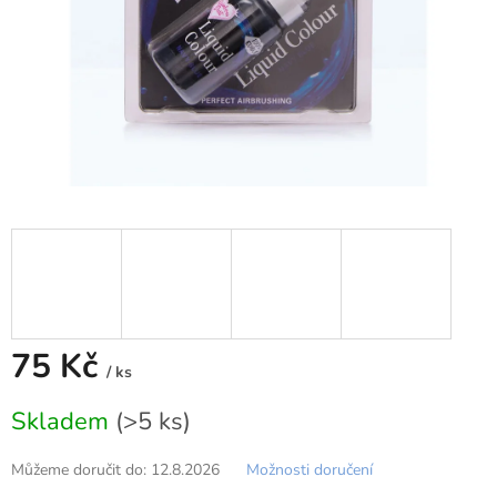
75 Kč
/ ks
Měrná
Skladem
(>5 ks)
cena:
Můžeme doručit do:
12.8.2026
Možnosti doručení