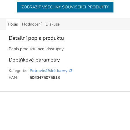
ZOBRAZIT VŠECHNY SOUVISEJÍCÍ PRODUKTY
Popis
Hodnocení
Diskuze
Detailní popis produktu
Popis produktu není dostupný
Doplňkové parametry
Kategorie
:
Potravinářské barvy 🎨
EAN
:
5060475075618
Z
á
p
a
t
í