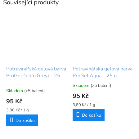
Související produkty
Potravinářská gelová barva
Potravinářská gelová barva
ProGel šedá (Grey) – 25 g
ProGel Aqua – 25 g
Rainbow Dust
Rainbow Dust
Skladem
(>5 balení)
Průměrné
Skladem
(>5 balení)
hodnocení
95 Kč
produktu
95 Kč
je
Měrná
3,80 Kč / 1 g
5,0
Měrná
cena:
3,80 Kč / 1 g
cena:
Do košíku
z
Do košíku
5
hvězdiček.