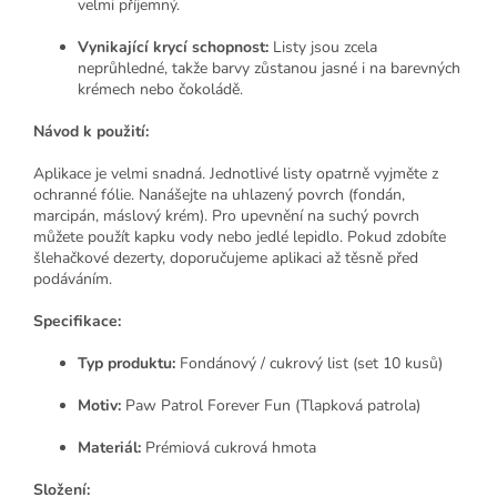
velmi příjemný.
Vynikající krycí schopnost:
Listy jsou zcela
neprůhledné, takže barvy zůstanou jasné i na barevných
krémech nebo čokoládě.
Návod k použití:
Aplikace je velmi snadná. Jednotlivé listy opatrně vyjměte z
ochranné fólie. Nanášejte na uhlazený povrch (fondán,
marcipán, máslový krém). Pro upevnění na suchý povrch
můžete použít kapku vody nebo jedlé lepidlo. Pokud zdobíte
šlehačkové dezerty, doporučujeme aplikaci až těsně před
podáváním.
Specifikace:
Typ produktu:
Fondánový / cukrový list (set 10 kusů)
Motiv:
Paw Patrol Forever Fun (Tlapková patrola)
Materiál:
Prémiová cukrová hmota
Složení: