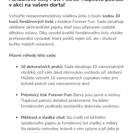
v akci na vašem dortu!
Vytvořte nezapomenutelnou sladkou jízdu s touto
sadou 10
kusů fondánových listů
z kolekce Forever Fun. Sada obsahuje
oblíbené záchranářské pejsky, kteří jsou připraveni ozdobit
dětskou oslavu. Díky vysoké kvalitě fondánového listu získáte
profesionální výsledek, který potěší nejen oči, ale i chuťové
buňky malých oslavenců.
Hlavní výhody této sady:
10 dekoračních prvků:
Sada obsahuje 10 samostatných
obrázků, což vám dává obrovskou svobodu při zdobení.
Můžete vytvořit 10 samostatných cupcakes nebo jimi
bohatě pokrýt celý narozeninový dort.
Prémiový tisk Forever Fun:
Barvy jsou jasné a motivy
Tlapkové patroly detailně prokreslené. Na bílém
fondánovém podkladu postavičky dokonale vyniknou.
Měkkost a sladká chuť:
Na rozdíl od běžného
oplatkového papíru je fondánový list sladký a měkký.
Na dezertu netvrdne, krásně s ním splyne a při jídle je