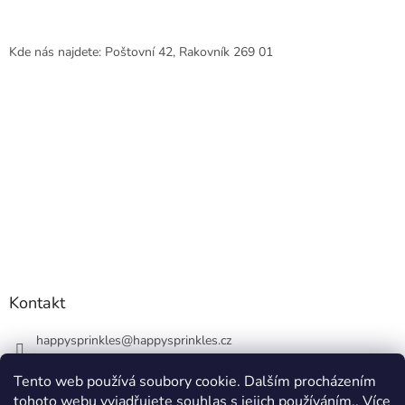
Kde nás najdete: Poštovní 42, Rakovník 269 01
Kontakt
happysprinkles
@
happysprinkles.cz
+420736770446
Tento web používá soubory cookie. Dalším procházením
tohoto webu vyjadřujete souhlas s jejich používáním.. Více