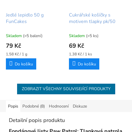
Jedlé lepidlo 50 g
Cukrářské košíčky s
FunCakes
motivem tlapky pk/50
Skladem
(>5 balení)
Skladem
(>5 ks)
79 Kč
69 Kč
Měrná
Měrná
1,58 Kč / 1 g
1,38 Kč / 1 ks
cena:
cena:
Do košíku
Do košíku
ZOBRAZIT VŠECHNY SOUVISEJÍCÍ PRODUKTY
Popis
Podobné (8)
Hodnocení
Diskuze
Detailní popis produktu
Fondánové listy Paw Patrol: Tlapková patrola