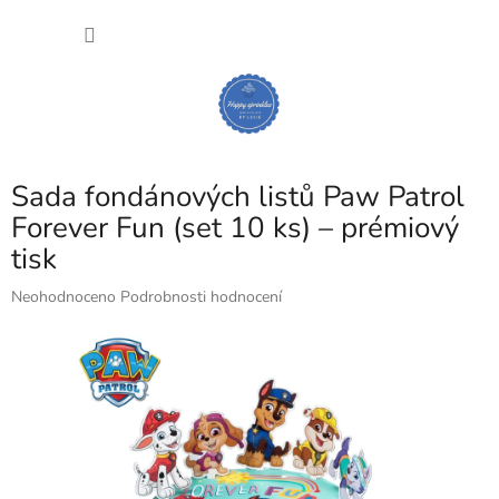
Přejít
NÁKU
na
obsah
KOŠÍK
Sada fondánových listů Paw Patrol
Forever Fun (set 10 ks) – prémiový
tisk
Průměrné
Neohodnoceno
Podrobnosti hodnocení
hodnocení
produktu
je
0,0
z
5
hvězdiček.