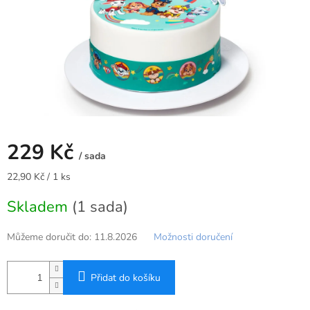
229 Kč
/ sada
Měrná
22,90 Kč / 1 ks
cena:
Skladem
(1 sada)
Můžeme doručit do:
11.8.2026
Možnosti doručení
Přidat do košíku