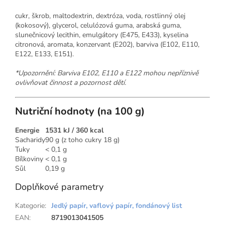
cukr, škrob, maltodextrin, dextróza, voda, rostlinný olej
(kokosový), glycerol, celulózová guma, arabská guma,
slunečnicový lecithin, emulgátory (E475, E433), kyselina
citronová, aromata, konzervant (E202), barviva (E102, E110,
E122, E133, E151).
*Upozornění: Barviva E102, E110 a E122 mohou nepříznivě
ovlivňovat činnost a pozornost dětí.
Nutriční hodnoty (na 100 g)
Energie
1531 kJ / 360 kcal
Sacharidy
90 g (z toho cukry 18 g)
Tuky
< 0,1 g
Bílkoviny
< 0,1 g
Sůl
0,19 g
Doplňkové parametry
Kategorie
:
Jedlý papír, vaflový papír, fondánový list
EAN
:
8719013041505