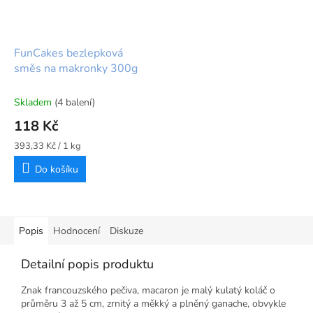
FunCakes bezlepková
směs na makronky 300g
Skladem
(4 balení)
118 Kč
Měrná
393,33 Kč / 1 kg
cena:
Do košíku
Popis
Hodnocení
Diskuze
Detailní popis produktu
Znak francouzského pečiva, macaron je malý kulatý koláč o
průměru 3 až 5 cm, zrnitý a měkký a plněný ganache, obvykle