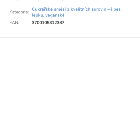
Cukrářské směsi z kvalitních surovin – i bez
Kategorie
:
lepku, veganské
EAN
:
3700105312387
Z
á
p
a
t
í