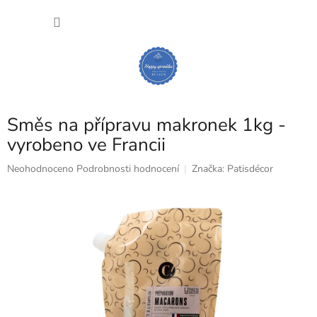
Přejít
NÁKU
na
obsah
KOŠÍK
Směs na přípravu makronek 1kg -
vyrobeno ve Francii
Průměrné
Neohodnoceno
Podrobnosti hodnocení
Značka:
Patisdécor
hodnocení
produktu
je
0,0
z
5
hvězdiček.