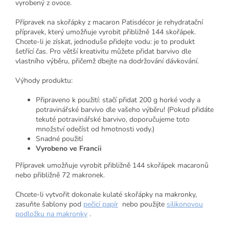
vyrobený z ovoce.
Přípravek na skořápky z macaron Patisdécor je rehydratační
přípravek, který umožňuje vyrobit přibližně 144 skořápek.
Chcete-li je získat, jednoduše přidejte vodu: je to produkt
šetřící čas. Pro větší kreativitu můžete přidat barvivo dle
vlastního výběru, přičemž dbejte na dodržování dávkování.
Výhody produktu:
Připraveno k použití: stačí přidat 200 g horké vody a
potravinářské barvivo dle vašeho výběru! (Pokud přidáte
tekuté potravinářské barvivo, doporučujeme toto
množství odečíst od hmotnosti vody.)
Snadné použití
Vyrobeno ve Francii
Přípravek umožňuje vyrobit přibližně 144 skořápek macaronů
nebo přibližně 72 makronek.
Chcete-li vytvořit dokonale kulaté skořápky na makronky,
zasuňte šablony pod
pečicí papír
nebo použijte
silikonovou
podložku na makronky
.