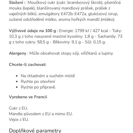
Složení
:
Moučkový cukr (cukr, bramborový škrob), pšeničná
mouka (lepek), blanšírovaný mandlový prášek, prášek z
vaječných bílků, emulgátory E472b-E472a, glukózový sirup,
sušené odstředěné mléko, aroma hořkých mandlí (mléko).
Výživové údaje na 100 g
:
Energie: 1799 kJ / 427 kcal - Tuky:
10,3 g z toho nasycené mastné kyseliny: 1,8 g - Sacharidy: 73
g z toho cukry: 58,5 g - Bílkoviny: 9,1 g - Sůl: 0,15 g.
Alergeny
: Může obsahovat stopy sóji, siřičitanů a lupiny.
Chcete-li zachovat:
Na chladném a suchém místě
Rychle po otevření
Rychle po přípravě.
Vyrobeno ve Francii
Cukr z EU.
Mandle původem z EU a mimo EU.
Vejce z EU.
Doplňkové parametry