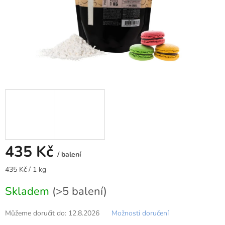
435 Kč
/ balení
Měrná
435 Kč / 1 kg
cena:
Skladem
(>5 balení)
Můžeme doručit do:
12.8.2026
Možnosti doručení