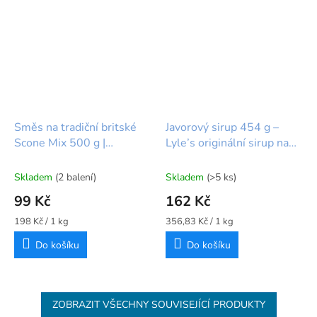
Směs na tradiční britské
Javorový sirup 454 g –
Scone Mix 500 g |
Lyle’s originální sirup na
Wright's
palačinky a vafle
Skladem
(2 balení)
Skladem
(>5 ks)
99 Kč
162 Kč
Měrná
Měrná
198 Kč / 1 kg
356,83 Kč / 1 kg
cena:
cena:
Do košíku
Do košíku
ZOBRAZIT VŠECHNY SOUVISEJÍCÍ PRODUKTY