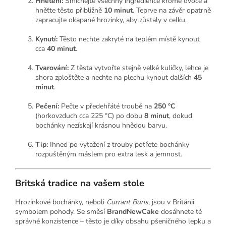
Hnětení:
Smíchejte všechny ingredience kromě ovoce a
hněťte těsto přibližně
10 minut
. Teprve na závěr opatrně
zapracujte okapané hrozinky, aby zůstaly v celku.
Kynutí:
Těsto nechte zakryté na teplém místě kynout
cca
40 minut
.
Tvarování:
Z těsta vytvořte stejně velké kuličky, lehce je
shora zploštěte a nechte na plechu kynout dalších
45
minut
.
Pečení:
Pečte v předehřáté troubě na
250 °C
(horkovzduch cca 225 °C) po dobu
8 minut
, dokud
bochánky nezískají krásnou hnědou barvu.
Tip:
Ihned po vytažení z trouby potřete bochánky
rozpuštěným máslem pro extra lesk a jemnost.
Britská tradice na vašem stole
Hrozinkové bochánky, neboli
Currant Buns
, jsou v Británii
symbolem pohody. Se směsí
BrandNewCake
dosáhnete té
správné konzistence – těsto je díky obsahu pšeničného lepku a