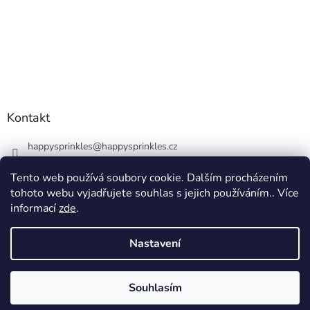
Kontakt
happysprinkles
@
happysprinkles.cz
+420736770446
Tento web používá soubory cookie. Dalším procházením
tohoto webu vyjadřujete souhlas s jejich používáním.. Více
informací
zde
.
Nastavení
Vytvořil Shoptet
Souhlasím
Copyright 2026
happysprinkles.cz 🧁
. Všechna práva vyhrazena.