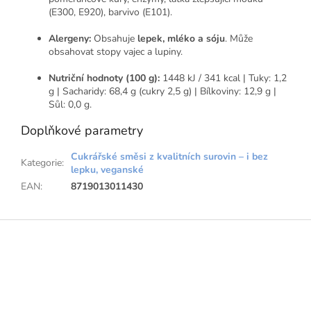
(E300, E920), barvivo (E101).
Alergeny:
Obsahuje
lepek, mléko a sóju
. Může
obsahovat stopy vajec a lupiny.
Nutriční hodnoty (100 g):
1448 kJ / 341 kcal | Tuky: 1,2
g | Sacharidy: 68,4 g (cukry 2,5 g) | Bílkoviny: 12,9 g |
Sůl: 0,0 g.
Doplňkové parametry
Cukrářské směsi z kvalitních surovin – i bez
Kategorie
:
lepku, veganské
EAN
:
8719013011430
Z
á
p
a
t
í