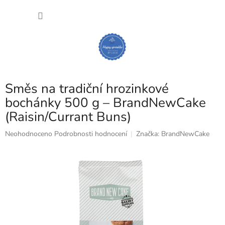
Přejít
NÁKU
na
obsah
KOŠÍK
Směs na tradiční hrozinkové
bochánky 500 g – BrandNewCake
(Raisin/Currant Buns)
Průměrné
Neohodnoceno
Podrobnosti hodnocení
Značka:
BrandNewCake
hodnocení
produktu
je
0,0
z
5
hvězdiček.