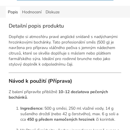
Popis
Hodnocení
Diskuze
Detailní popis produktu
Dopřejte si atmosféru pravé anglické snídaně s nadýchanými
hrozinkovými bochánky. Tato profesionální směs (500 g) je
navržena pro přípravu vláčného pečiva s jemným nádechem
citrusů, které se skvěle doplňuje s máslem nebo plátkem
farmářského sýra. Ideální pro rodinné brunche nebo jako
stylový doplněk k odpolednímu čaji.
Návod k použití (Příprava)
Z balení připravíte přibližně
10–12 dozlatova pečených
bochánků
.
Ingredience:
500 g směsi, 250 ml vlažné vody, 14 g
sušeného droždí (nebo 42 g čerstvého), max. 6 g soli a
cca
450 g předem namočených hrozinek
či korintek.