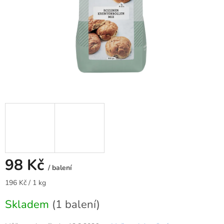
98 Kč
/ balení
Měrná
196 Kč / 1 kg
cena:
Skladem
(1 balení)