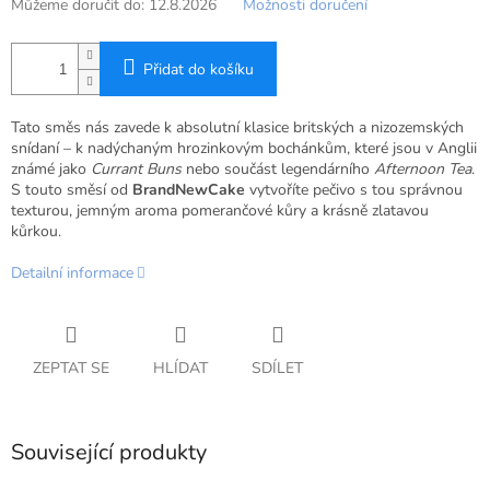
Můžeme doručit do:
12.8.2026
Možnosti doručení
Přidat do košíku
Tato směs nás zavede k absolutní klasice britských a nizozemských
snídaní – k nadýchaným hrozinkovým bochánkům, které jsou v Anglii
známé jako
Currant Buns
nebo součást legendárního
Afternoon Tea
.
S touto směsí od
BrandNewCake
vytvoříte pečivo s tou správnou
texturou, jemným aroma pomerančové kůry a krásně zlatavou
kůrkou.
Detailní informace
ZEPTAT SE
HLÍDAT
SDÍLET
Související produkty