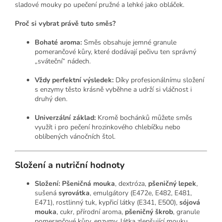
sladové mouky po upečení pružné a lehké jako obláček.
Proč si vybrat právě tuto směs?
Bohaté aroma:
Směs obsahuje jemné granule
pomerančové kůry, které dodávají pečivu ten správný
„sváteční“ nádech.
Vždy perfektní výsledek:
Díky profesionálnímu složení
s enzymy těsto krásně vyběhne a udrží si vláčnost i
druhý den.
Univerzální základ:
Kromě bochánků můžete směs
využít i pro pečení hrozinkového chlebíčku nebo
oblíbených vánočních štol.
Složení a nutriční hodnoty
Složení:
Pšeničná mouka
, dextróza,
pšeničný lepek
,
sušená
syrovátka
, emulgátory (E472e, E482, E481,
E471), rostlinný tuk, kypřicí látky (E341, E500),
sójová
mouka
, cukr, přírodní aroma,
pšeničný škrob
, granule
pomerančové kůry, enzymy, látka zlepšující mouku