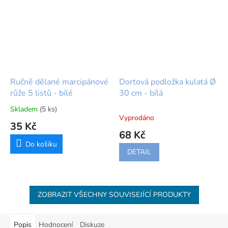
Ručně dělané marcipánové
Dortová podložka kulatá Ø
růže 5 listů - bílé
30 cm - bílá
Skladem
(5 ks)
Průměrné
Vyprodáno
hodnocení
35 Kč
produktu
68 Kč
je
Do košíku
5,0
DETAIL
z
5
hvězdiček.
ZOBRAZIT VŠECHNY SOUVISEJÍCÍ PRODUKTY
Popis
Hodnocení
Diskuze