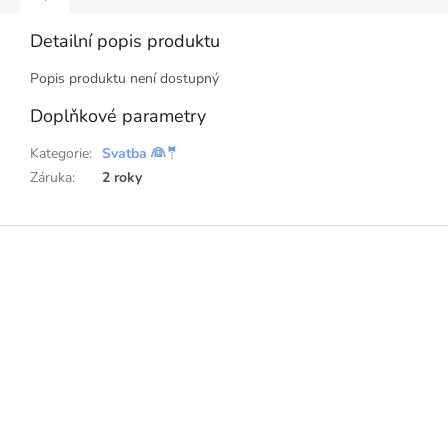
Detailní popis produktu
Popis produktu není dostupný
Doplňkové parametry
Kategorie
:
Svatba 👰🤵
Záruka
:
2 roky
Z
á
p
a
t
í