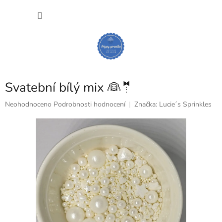
Přejít
NÁKU
na
obsah
KOŠÍK
Svatební bílý mix 👰🤵
Průměrné
Neohodnoceno
Podrobnosti hodnocení
Značka:
Lucie´s Sprinkles
hodnocení
produktu
je
0,0
z
5
hvězdiček.