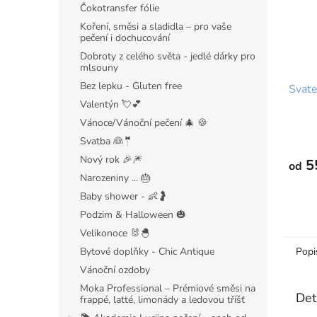
Čokotransfer fólie
Koření, směsi a sladidla – pro vaše
pečení i dochucování
Dobroty z celého světa - jedlé dárky pro
mlsouny
Bez lepku - Gluten free
Svate
Valentýn 💘💕
Vánoce/Vánoční pečení 🎄 🍪
Svatba 👰🤵
Nový rok 🎉🎆
5
od
Narozeniny ... 🎂
Baby shower - 👶🤰
Podzim & Halloween 🎃
Velikonoce 🐰🐣
Bytové doplňky - Chic Antique
Popi
Vánoční ozdoby
Moka Professional – Prémiové směsi na
Det
frappé, latté, limonády a ledovou tříšť