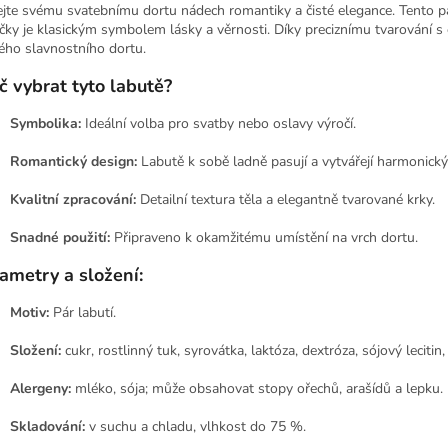
jte svému svatebnímu dortu nádech romantiky a čisté elegance. Tento pá
čky je klasickým symbolem lásky a věrnosti. Díky preciznímu tvarování 
ého slavnostního dortu.
č vybrat tyto labutě?
Symbolika:
Ideální volba pro svatby nebo oslavy výročí.
Romantický design:
Labutě k sobě ladně pasují a vytvářejí harmonický
Kvalitní zpracování:
Detailní textura těla a elegantně tvarované krky.
Snadné použití:
Připraveno k okamžitému umístění na vrch dortu.
ametry a složení:
Motiv:
Pár labutí.
Složení:
cukr, rostlinný tuk, syrovátka, laktóza, dextróza, sójový lecitin,
Alergeny:
mléko, sója; může obsahovat stopy ořechů, arašídů a lepku.
Skladování:
v suchu a chladu, vlhkost do 75 %.