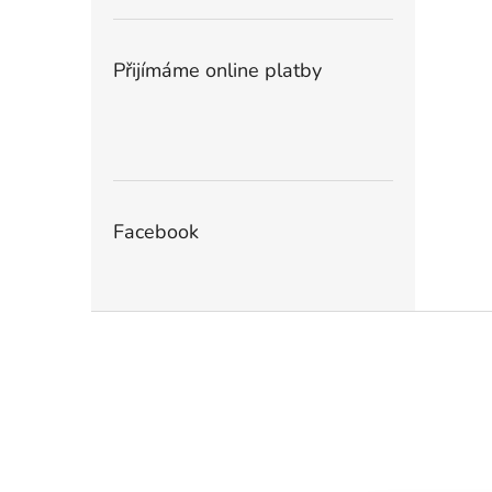
Přijímáme online platby
Facebook
Z
á
p
a
t
í