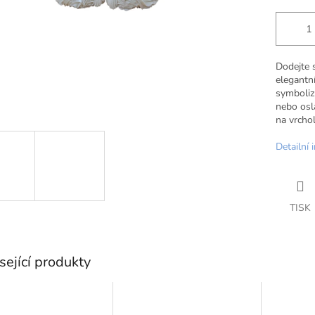
Dodejte 
elegantní
symbolizu
nebo osla
na vrcho
Detailní 
TISK
sející produkty