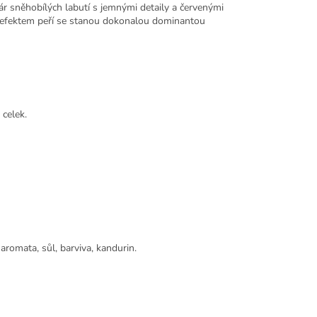
r sněhobílých labutí s jemnými detaily a červenými
s efektem peří se stanou dokonalou dominantou
 celek.
 aromata, sůl, barviva, kandurin.