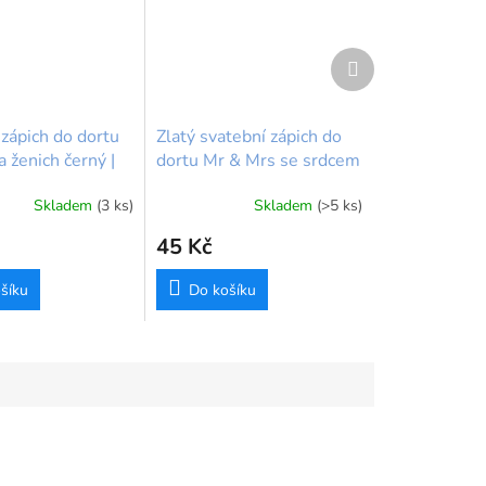
Další
produkt
zápich do dortu
Zlatý svatební zápich do
 ženich černý |
dortu Mr & Mrs se srdcem
m
| 16x14 cm
Skladem
(3 ks)
Skladem
(>5 ks)
45 Kč
šíku
Do košíku