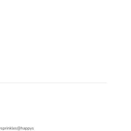
sprinkles
@
happys