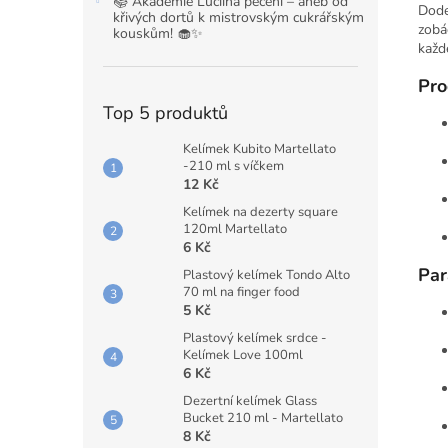
📚 Akademie Luciina pečení – aneb od
Dode
křivých dortů k mistrovským cukrářským
zobá
kouskům! 🧁✨
každ
Pro
Top 5 produktů
Kelímek Kubito Martellato
-210 ml s víčkem
12 Kč
Kelímek na dezerty square
120ml Martellato
6 Kč
Par
Plastový kelímek Tondo Alto
70 ml na finger food
5 Kč
Plastový kelímek srdce -
Kelímek Love 100ml
6 Kč
Dezertní kelímek Glass
Bucket 210 ml - Martellato
8 Kč