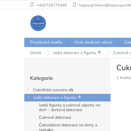
Přejít
+420736770446
happysprinkles@happysprinkl
na
obsah
Prodávané značky
Klub sladkých výhod
Cuk
Domů
Jedlé dekorace a figurky 🍭
Cukrová d
P
Cukr
o
Přeskočit
s
Kategorie
Průměr
1 hodno
kategorie
t
hodnoce
r
produkt
Cukrářské suroviny 🍰
a
je
Jedlé dekorace a figurky 🍭
n
5,0
Jedlé figurky a cukrové zápichy na
z
n
dort – dortová dekorace
5
í
hvězdiče
Cukrové dekorace
p
a
Čokoládové dekorace na dorty a
cupcaky