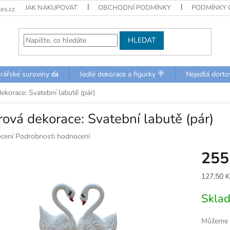
JAK NAKUPOVAT
OBCHODNÍ PODMÍNKY
PODMÍNKY 
es.cz
HLEDAT
rářské suroviny 🍰
Jedlé dekorace a figurky 🍭
Nejedlá dorto
ekorace: Svatební labutě (pár)
ová dekorace: Svatební labutě (pár)
né
cení
Podrobnosti hodnocení
ní
255
u
Měrná
127,50 Kč
cena:
Skla
k.
Můžeme d