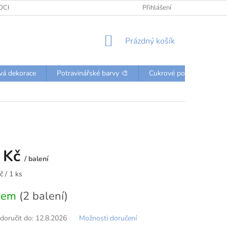
OCHRANY OSOBNÍCH ÚDAJŮ
KONTAKTY
Přihlášení
NÁKUPNÍ
Prázdný košík
KOŠÍK
vá dekorace
Potravinářské barvy 🎨
Cukrové posypky a perli
 Kč
/ balení
 / 1 ks
dem
(2 balení)
oručit do:
12.8.2026
Možnosti doručení