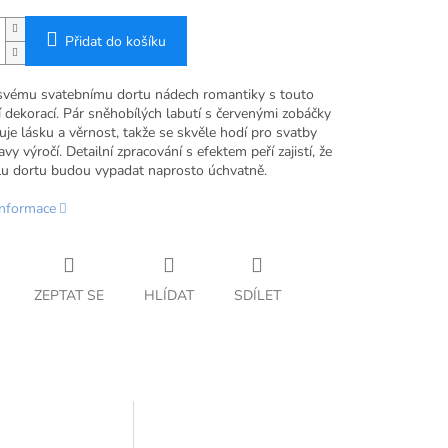
Přidat do košíku
svému svatebnímu dortu nádech romantiky s touto
 dekorací. Pár sněhobílých labutí s červenými zobáčky
je lásku a věrnost, takže se skvěle hodí pro svatby
vy výročí. Detailní zpracování s efektem peří zajistí, že
lu dortu budou vypadat naprosto úchvatně.
informace
ZEPTAT SE
HLÍDAT
SDÍLET