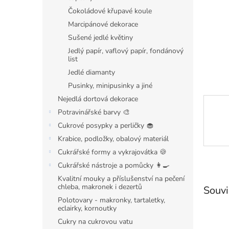
n
Čokoládové křupavé koule
e
l
Marcipánové dekorace
Sušené jedlé květiny
Jedlý papír, vaflový papír, fondánový
list
Jedlé diamanty
Pusinky, minipusinky a jiné
Nejedlá dortová dekorace
Potravinářské barvy 🎨
Cukrové posypky a perličky 🧁
Krabice, podložky, obalový materiál
Cukrářské formy a vykrajovátka 🍪
Cukrářské nástroje a pomůcky 👩‍🍳
Kvalitní mouky a příslušenství na pečení
chleba, makronek i dezertů
Souvi
Polotovary - makronky, tartaletky,
eclairky, kornoutky
Cukry na cukrovou vatu