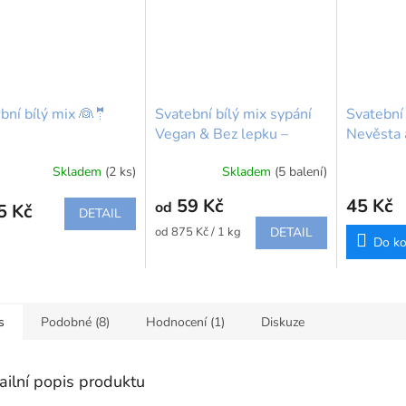
bní bílý mix 👰🤵
Svatební bílý mix sypání
Svatební 
Vegan & Bez lepku –
Nevěsta a
perly, hvězdičky a srdíčka
16x13 c
Skladem
(2 ks)
Skladem
(5 balení)
👰🤵
59 Kč
45 Kč
od
5 Kč
DETAIL
Měrná
od 875 Kč / 1 kg
DETAIL
Do ko
cena:
s
Podobné (8)
Hodnocení (1)
Diskuze
ailní popis produktu