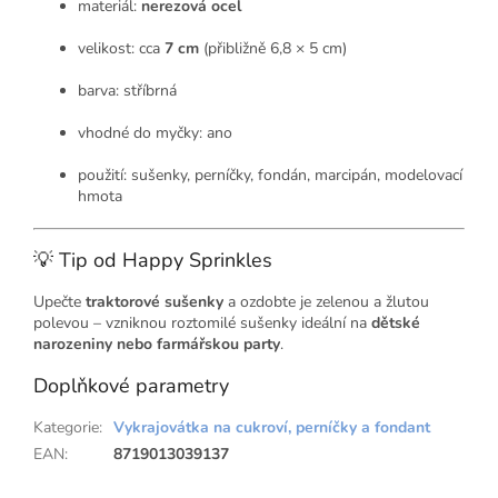
materiál:
nerezová ocel
velikost: cca
7 cm
(přibližně 6,8 × 5 cm)
barva: stříbrná
vhodné do myčky: ano
použití: sušenky, perníčky, fondán, marcipán, modelovací
hmota
💡 Tip od Happy Sprinkles
Upečte
traktorové sušenky
a ozdobte je zelenou a žlutou
polevou – vzniknou roztomilé sušenky ideální na
dětské
narozeniny nebo farmářskou party
.
Doplňkové parametry
Kategorie
:
Vykrajovátka na cukroví, perníčky a fondant
EAN
:
8719013039137