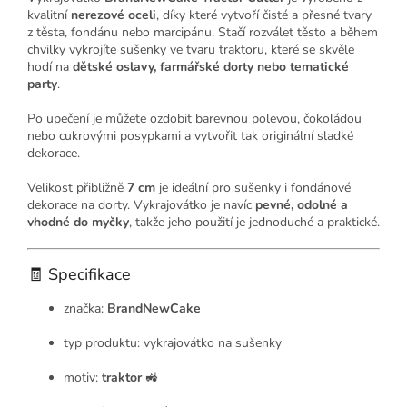
kvalitní
nerezové oceli
, díky které vytvoří čisté a přesné tvary
z těsta, fondánu nebo marcipánu. Stačí rozválet těsto a během
chvilky vykrojíte sušenky ve tvaru traktoru, které se skvěle
hodí na
dětské oslavy, farmářské dorty nebo tematické
party
.
Po upečení je můžete ozdobit barevnou polevou, čokoládou
nebo cukrovými posypkami a vytvořit tak originální sladké
dekorace.
Velikost přibližně
7 cm
je ideální pro sušenky i fondánové
dekorace na dorty. Vykrajovátko je navíc
pevné, odolné a
vhodné do myčky
, takže jeho použití je jednoduché a praktické.
🧾 Specifikace
značka:
BrandNewCake
typ produktu: vykrajovátko na sušenky
motiv:
traktor
🚜