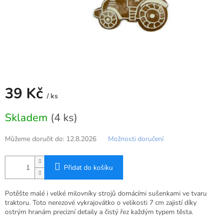
39 Kč
/ ks
Měrná
Skladem
(4 ks)
cena:
Můžeme doručit do:
12.8.2026
Možnosti doručení
Přidat do košíku
Potěšte malé i velké milovníky strojů domácími sušenkami ve tvaru
traktoru. Toto nerezové vykrajovátko o velikosti 7 cm zajistí díky
ostrým hranám precizní detaily a čistý řez každým typem těsta.