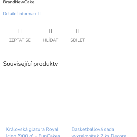
BrandNewCake
Detailní informace
ZEPTAT SE
HLÍDAT
SDÍLET
Související produkty
Královská glazura Royal
Basketballová sada
Icing (900 g) – FunCakes
vykrajovátek 2 ks Decora