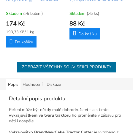
Skladem
(>5 balení)
Skladem
(>5 ks)
174 Kč
88 Kč
Měrná
193,33 Kč / 1 kg
Do košíku
cena:
Do košíku
ZOBRAZIT VŠECHNY SOUVISEJÍCÍ PRODUKTY
Popis
Hodnocení
Diskuze
Detailní popis produktu
Pečení může být někdy malé dobrodružství – a s tímto
vykrajovátkem ve tvaru traktoru
ho proměníte v zábavu pro
děti i dospělé.
Vykrajovátko
BrandNewCake Tractor Cutter
je vyrobeno z