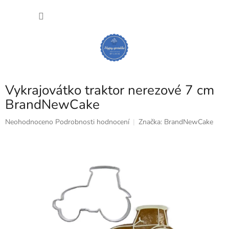
Přejít
NÁKU
na
obsah
KOŠÍK
Vykrajovátko traktor nerezové 7 cm
BrandNewCake
Průměrné
Neohodnoceno
Podrobnosti hodnocení
Značka:
BrandNewCake
hodnocení
produktu
je
0,0
z
5
hvězdiček.