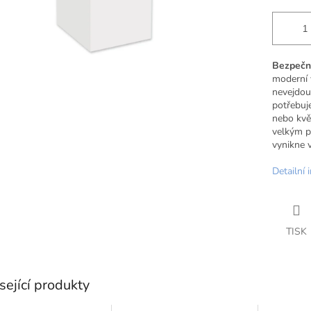
Bezpečný
moderní 
nevejdou
potřebuj
nebo květ
velkým p
vynikne v
Detailní 
TISK
sející produkty