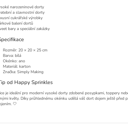
ysoké narozeninové dorty
vatební a slavnostní dorty
uxusní cukrářské výrobky
árkové balení dortů
eet bary a speciální zakázky
Specifikace
Rozměr: 20 × 20 × 25 cm
Barva: bílá
Okénko: ano
Materiál: karton
Značka: Simply Making
Tip od Happy Sprinkles
ice je ideální pro moderní vysoké dorty zdobené posypkami, toppery neb
nými květy. Díky průhlednému okénku udělá váš dort dojem ještě před 
ojením. 🤍