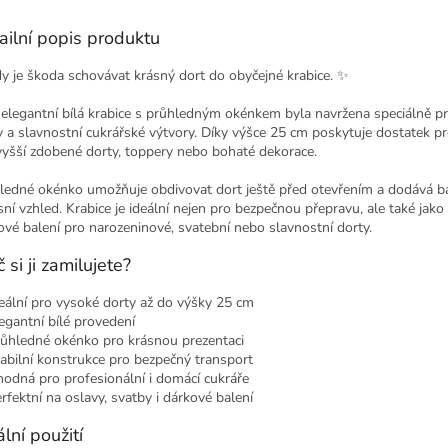
ailní popis produktu
y je škoda schovávat krásný dort do obyčejné krabice. ✨
 elegantní bílá krabice s průhledným okénkem byla navržena speciálně p
y a slavnostní cukrářské výtvory. Díky výšce 25 cm poskytuje dostatek pr
vyšší zdobené dorty, toppery nebo bohaté dekorace.
ledné okénko umožňuje obdivovat dort ještě před otevřením a dodává ba
sní vzhled. Krabice je ideální nejen pro bezpečnou přepravu, ale také jako
ové balení pro narozeninové, svatební nebo slavnostní dorty.
 si ji zamilujete?
eální pro vysoké dorty až do výšky 25 cm
egantní bílé provedení
ůhledné okénko pro krásnou prezentaci
abilní konstrukce pro bezpečný transport
odná pro profesionální i domácí cukráře
rfektní na oslavy, svatby i dárkové balení
ální použití