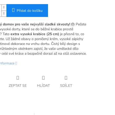
Přidat do košíku
 domov pro vaše nejvyšší sladké skvosty!
🎂 Pečete
vysoké dorty, které se do běžné krabice prostě
? Tato
extra vysoká krabice (25 cm)
je přesně to, co
ete. Už žádné obavy o poničený krém, vysoké zápichy
inové dekorace na vrchu dortu. Čistý bílý design s
růhledným okénkem zajistí, že vaše umělecké dílo
 celé své kráse a bezpečně dorazí až na stůl oslavence.
informace
ZEPTAT SE
HLÍDAT
SDÍLET