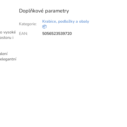
Doplňkové parametry
Krabice, podložky a obaly
Kategorie
:
📦
ro vysoké
EAN
:
5056523539720
ostoru i
lení
 elegantní