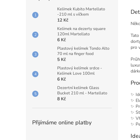
Kelímek Kubito Martellato
Det
-210 ml s víčkem
12 Kč
Někd
Kelímek na dezerty square
120ml Martellato
Tato
6 Kč
dort
pro 
Plastový kelímek Tondo Alto
70 ml na finger food
Průh
5 Kč
luxu
Plastový kelímek srdce -
dárk
Kelímek Love 100ml
6 Kč
Proč
Dezertní kelímek Glass
Bucket 210 ml - Martellato
✨ Id
8 Kč
✨ El
✨ Pr
✨ St
✨ Vh
Přijímáme online platby
✨ Pe
Ide