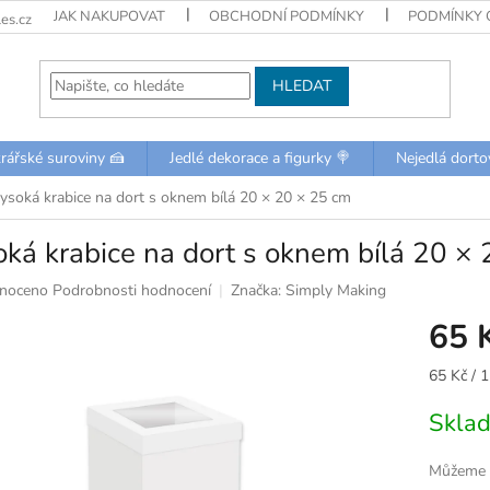
JAK NAKUPOVAT
OBCHODNÍ PODMÍNKY
PODMÍNKY 
es.cz
HLEDAT
rářské suroviny 🍰
Jedlé dekorace a figurky 🍭
Nejedlá dorto
ysoká krabice na dort s oknem bílá 20 × 20 × 25 cm
ká krabice na dort s oknem bílá 20 ×
né
noceno
Podrobnosti hodnocení
Značka:
Simply Making
ní
65 
u
Měrná
65 Kč / 1
cena:
Skla
k.
Můžeme d