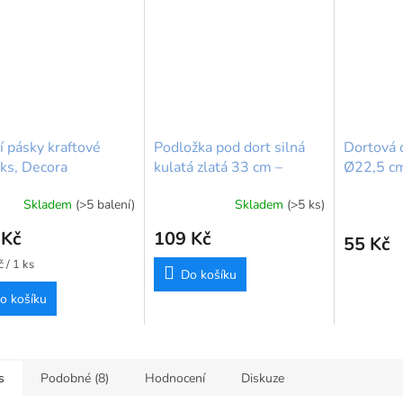
í pásky kraftové
Podložka pod dort silná
Dortová 
ks, Decora
kulatá zlatá 33 cm –
Ø22,5 cm 
FunCakes
Funcake
Skladem
(>5 balení)
Skladem
(>5 ks)
 Kč
109 Kč
55 Kč
 / 1 ks
Do košíku
o košíku
s
Podobné (8)
Hodnocení
Diskuze