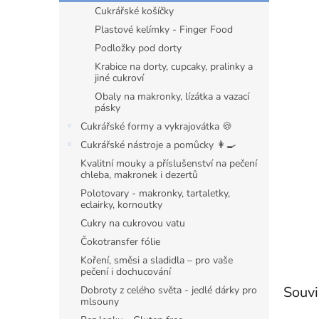
n
Cukrářské košíčky
e
Plastové kelímky - Finger Food
l
Podložky pod dorty
Krabice na dorty, cupcaky, pralinky a
jiné cukroví
Obaly na makronky, lízátka a vazací
pásky
Cukrářské formy a vykrajovátka 🍪
Cukrářské nástroje a pomůcky 👩‍🍳
Kvalitní mouky a příslušenství na pečení
chleba, makronek i dezertů
Polotovary - makronky, tartaletky,
eclairky, kornoutky
Cukry na cukrovou vatu
Čokotransfer fólie
Koření, směsi a sladidla – pro vaše
pečení i dochucování
Souvi
Dobroty z celého světa - jedlé dárky pro
mlsouny