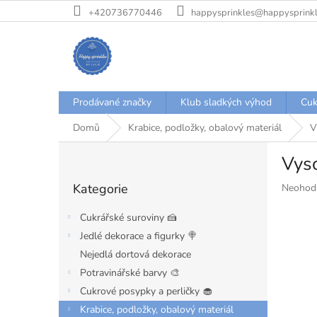
Přejít
+420736770446
happysprinkles@happysprinkl
na
obsah
Prodávané značky
Klub sladkých výhod
Cuk
Domů
Krabice, podložky, obalový materiál
V
P
Vyso
o
Přeskočit
s
Kategorie
Průměr
Neohod
kategorie
t
hodnoce
r
produkt
Cukrářské suroviny 🍰
a
je
Jedlé dekorace a figurky 🍭
n
0,0
Nejedlá dortová dekorace
z
n
5
í
Potravinářské barvy 🎨
hvězdiče
p
Cukrové posypky a perličky 🧁
a
Krabice, podložky, obalový materiál