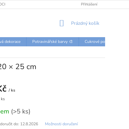
OCHRANY OSOBNÍCH ÚDAJŮ
KONTAKTY
Přihlášení
NÁKUPNÍ
Prázdný košík
KOŠÍK
vá dekorace
Potravinářské barvy 🎨
Cukrové posypky a perli
 20 × 25 cm
Kč
/ ks
 ks
dem
(>5 ks)
oručit do:
12.8.2026
Možnosti doručení