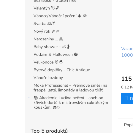
Bez lepku - Gluten free
Valentýn 💘💕
Vánoce/Vánoční pečení 🎄 🍪
Svatba 👰🤵
Nový rok 🎉🎆
Narozeniny ... 🎂
Baby shower - 👶🤰
Vazac
Podzim & Halloween 🎃
1000
Velikonoce 🐰🐣
Bytové doplňky - Chic Antique
Vánoční ozdoby
115
Moka Professional – Prémiové směsi na
Měrná
0,12 Kč
frappé, latté, limonády a ledovou tříšť
cena:
📚 Akademie Luciina pečení – aneb od
D
křivých dortů k mistrovským cukrářským
kouskům! 🧁✨
Popi
Top 5 produktů