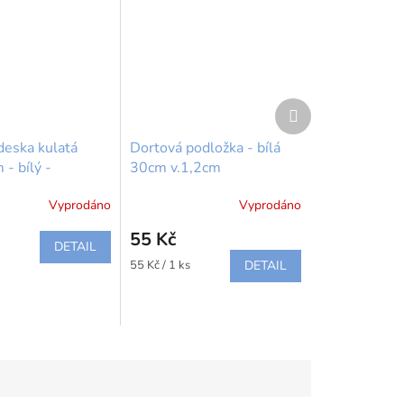
Další
produkt
deska kulatá
Dortová podložka - bílá
- bílý -
30cm v.1,2cm
s
Vyprodáno
Vyprodáno
55 Kč
DETAIL
Měrná
55 Kč / 1 ks
DETAIL
cena: