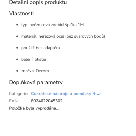
Detailní popis produktu
Vlastnosti
typ: hvězdicová zdobicí špička 1M
materiál: nerezová ocel (bez svarových bodů)
použití: bez adaptéru
balení: blister
značka: Decora
Doplňkové parametry
Kategorie
:
Cukrářské nástroje a pomůcky 👩‍🍳
EAN
:
8024622045302
Položka byla vyprodána…
Z
á