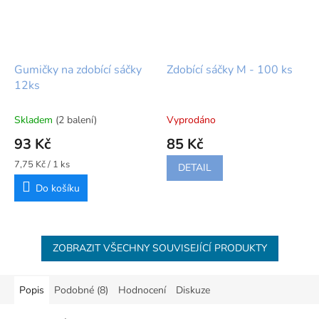
Gumičky na zdobící sáčky
Zdobící sáčky M - 100 ks
12ks
Skladem
(2 balení)
Vyprodáno
93 Kč
85 Kč
Měrná
7,75 Kč / 1 ks
DETAIL
cena:
Do košíku
ZOBRAZIT VŠECHNY SOUVISEJÍCÍ PRODUKTY
Popis
Podobné (8)
Hodnocení
Diskuze