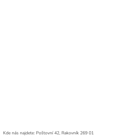
p
a
t
í
Kde nás najdete: Poštovní 42, Rakovník 269 01