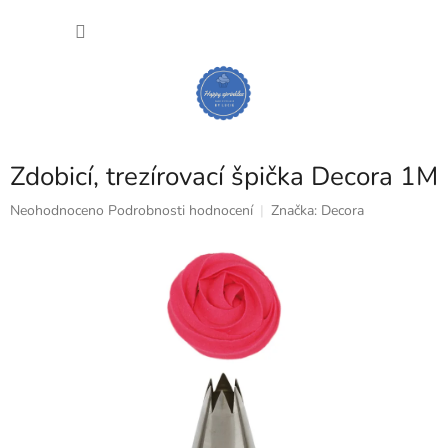
Přejít
NÁKU
na
obsah
KOŠÍK
Zdobicí, trezírovací špička Decora 1M
Průměrné
Neohodnoceno
Podrobnosti hodnocení
Značka:
Decora
hodnocení
produktu
je
0,0
z
5
hvězdiček.