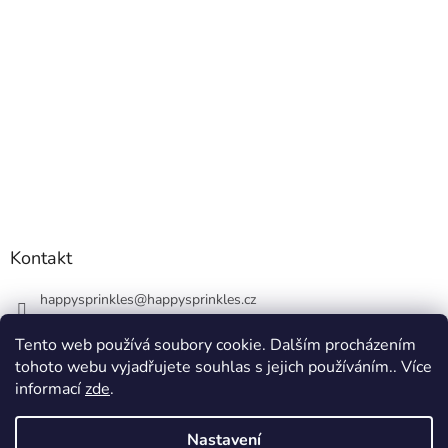
Kontakt
happysprinkles
@
happysprinkles.cz
+420736770446
Tento web používá soubory cookie. Dalším procházením
tohoto webu vyjadřujete souhlas s jejich používáním.. Více
informací
zde
.
Nastavení
Vytvořil Shoptet