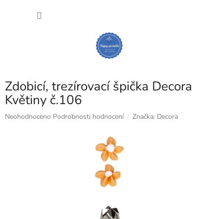
Přejít
NÁKU
na
obsah
KOŠÍK
Zdobicí, trezírovací špička Decora
Květiny č.106
Průměrné
Neohodnoceno
Podrobnosti hodnocení
Značka:
Decora
hodnocení
produktu
je
0,0
z
5
hvězdiček.