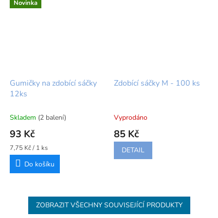
Novinka
Gumičky na zdobící sáčky
Zdobící sáčky M - 100 ks
12ks
Skladem
(2 balení)
Vyprodáno
93 Kč
85 Kč
Měrná
7,75 Kč / 1 ks
DETAIL
cena:
Do košíku
ZOBRAZIT VŠECHNY SOUVISEJÍCÍ PRODUKTY