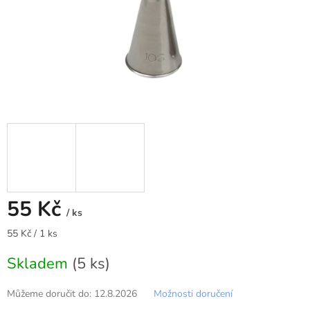
55 Kč
/ ks
Měrná
55 Kč / 1 ks
cena:
Skladem
(5 ks)
Můžeme doručit do:
12.8.2026
Možnosti doručení