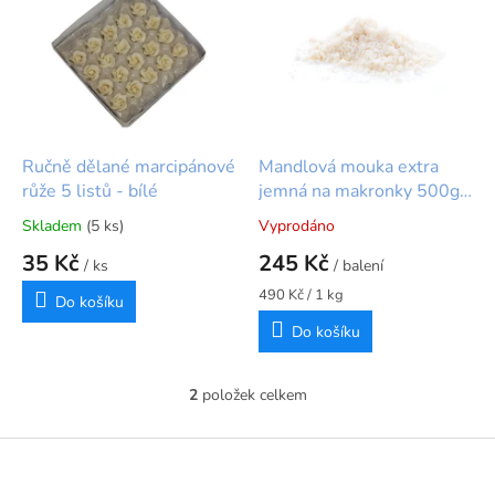
r
p
o
i
d
s
u
p
k
r
t
o
ů
d
Ručně dělané marcipánové
Mandlová mouka extra
u
růže 5 listů - bílé
jemná na makronky 500g –
k
100% loupané mandle
Skladem
(5 ks)
Vyprodáno
Průměrné
Průměrné
t
hodnocení
hodnocení
35 Kč
245 Kč
ů
/ ks
/ balení
produktu
produktu
je
je
Měrná
490 Kč / 1 kg
Do košíku
5,0
5,0
cena:
Do košíku
z
z
5
5
hvězdiček.
hvězdiček.
2
položek celkem
O
v
l
Z
á
á
d