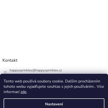
Kontakt
happysprinkles
@
happysprinkles.cz
+420736770446
Tento web používá soubory cookie. Dalším procházením
tohoto webu vyjadřujete souhlas s jejich používáním.. Více
informací
zde
.
Nastavení
Vytvořil Shoptet