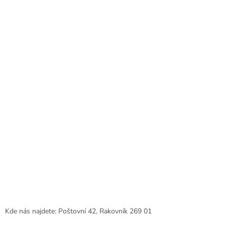
p
a
a
c
t
í
í
p
r
v
k
y
v
ý
p
i
s
u
Kde nás najdete: Poštovní 42, Rakovník 269 01