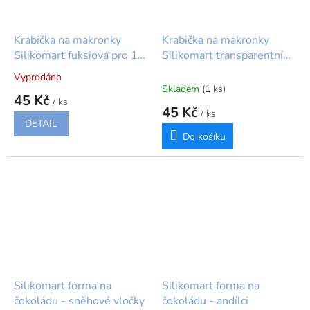
Krabička na makronky
Krabička na makronky
Silikomart fuksiová pro 12
Silikomart transparentní
makronek
pro 12 makronek
Vyprodáno
Průměrné
Skladem
(1 ks)
hodnocení
45 Kč
/ ks
produktu
45 Kč
/ ks
je
DETAIL
5,0
Do košíku
z
5
hvězdiček.
Silikomart forma na
Silikomart forma na
čokoládu - sněhové vločky
čokoládu - andílci