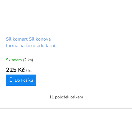
Silikomart Silikonová
forma na čokoládu Jarní
motivy
Skladem
(2 ks)
225 Kč
/ ks
Do košíku
11
položek celkem
O
v
l
Z
á
á
d
p
a
a