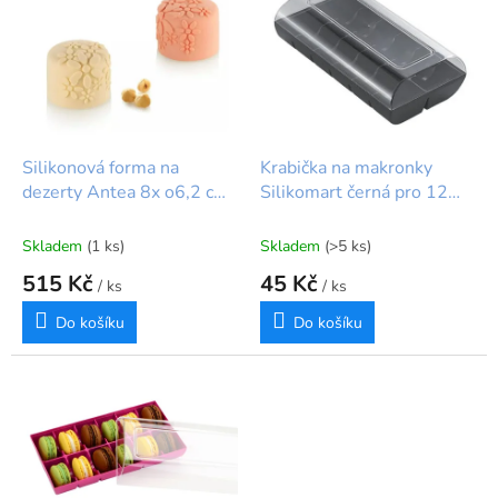
r
p
o
i
d
s
u
p
k
r
t
o
ů
d
Silikonová forma na
Krabička na makronky
u
dezerty Antea 8x o6,2 cm |
Silikomart černá pro 12
k
Silikomart
makronek
t
Skladem
(1 ks)
Skladem
(>5 ks)
ů
515 Kč
45 Kč
/ ks
/ ks
Do košíku
Do košíku