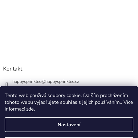
Kontakt
happysprinkles
@
happysprinkles.cz
+420736770446
Tento web používá soubory cookie. Dalším procházením
tohoto webu vyjadřujete souhlas s jejich používáním.. Více
informací
zde
.
Nastavení
Vytvořil Shoptet