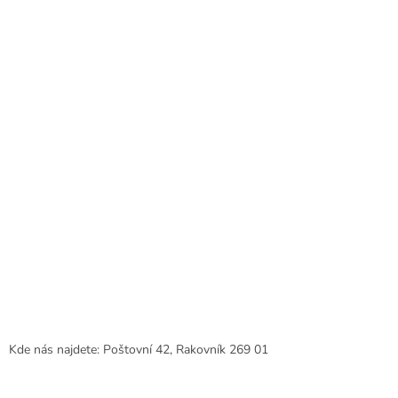
c
t
í
í
p
r
v
k
y
v
ý
p
i
s
u
Kde nás najdete: Poštovní 42, Rakovník 269 01