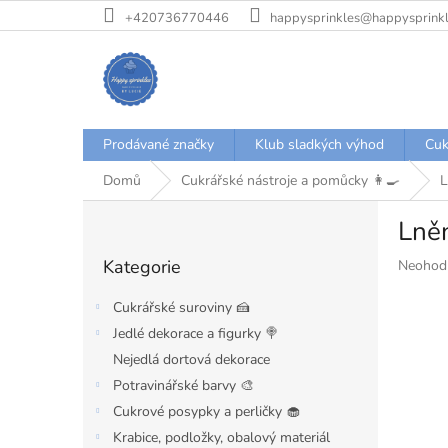
Přejít
+420736770446
happysprinkles@happysprinkl
na
obsah
Prodávané značky
Klub sladkých výhod
Cuk
Domů
Cukrářské nástroje a pomůcky 👩‍🍳
L
P
Lně
o
Přeskočit
s
Kategorie
Průměr
Neohod
kategorie
t
hodnoce
r
produkt
Cukrářské suroviny 🍰
a
je
Jedlé dekorace a figurky 🍭
n
0,0
Nejedlá dortová dekorace
z
n
5
í
Potravinářské barvy 🎨
hvězdiče
p
Cukrové posypky a perličky 🧁
a
Krabice, podložky, obalový materiál