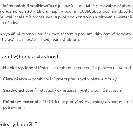
to
lněný potah BrandNewCake
je navržen speciálně pro
oválné ošatky 
a o rozměrech 30 × 15 cm
(např. model BNC00505). Je ideálním doplňk
ře, kteří chtějí mít proces kynutí plně pod kontrolou a zároveň si výrazně
bu ošatky.
h vytváří přirozenou bariéru mezi těstem a proutím, díky čemuž se těsto
chytává a zachovává si svůj tvar i strukturu.
lavní výhody a vlastnosti
Hladké vyklopení těsta
– len zabraňuje přilepení a poškození tvaru ch
Čistá ošatka
– potah chrání proutí před zbytky těsta a mouky
Snadné uchycení
– elastický okraj zajistí rychlé a pevné nasazení
Prémiový materiál
– 100% len je prodyšný, hygienický a vhodný pro k
potravinami
Pokyny k údržbě