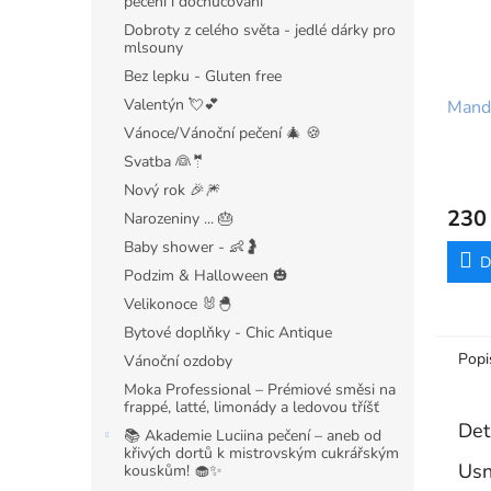
pečení i dochucování
Dobroty z celého světa - jedlé dárky pro
mlsouny
Bez lepku - Gluten free
Valentýn 💘💕
Mand
Vánoce/Vánoční pečení 🎄 🍪
Svatba 👰🤵
Průmě
Nový rok 🎉🎆
hodno
230
Narozeniny ... 🎂
produ
je
Baby shower - 👶🤰
5,0
D
Podzim & Halloween 🎃
z
5
Velikonoce 🐰🐣
hvězdi
Bytové doplňky - Chic Antique
Popi
Vánoční ozdoby
Moka Professional – Prémiové směsi na
frappé, latté, limonády a ledovou tříšť
Det
📚 Akademie Luciina pečení – aneb od
křivých dortů k mistrovským cukrářským
Usn
kouskům! 🧁✨