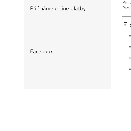
Pro 
Přijímáme online platby
Prav
🧾 
Facebook
Z
á
p
a
t
í