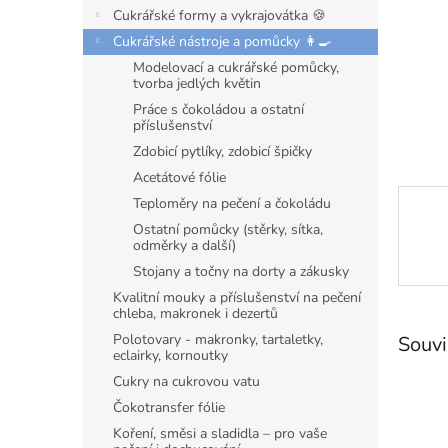
n
Cukrářské formy a vykrajovátka 🍪
e
Cukrářské nástroje a pomůcky 👩‍🍳
l
Modelovací a cukrářské pomůcky,
tvorba jedlých květin
Práce s čokoládou a ostatní
příslušenství
Zdobicí pytlíky, zdobicí špičky
Acetátové fólie
Teploměry na pečení a čokoládu
Ostatní pomůcky (stěrky, sítka,
odměrky a další)
Stojany a točny na dorty a zákusky
Kvalitní mouky a příslušenství na pečení
chleba, makronek i dezertů
Polotovary - makronky, tartaletky,
Souvi
eclairky, kornoutky
Cukry na cukrovou vatu
Čokotransfer fólie
Koření, směsi a sladidla – pro vaše