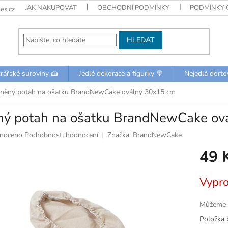
JAK NAKUPOVAT
OBCHODNÍ PODMÍNKY
PODMÍNKY 
es.cz
HLEDAT
rářské suroviny 🍰
Jedlé dekorace a figurky 🍭
Nejedlá dorto
něný potah na ošatku BrandNewCake oválný 30x15 cm
ný potah na ošatku BrandNewCake ov
né
noceno
Podrobnosti hodnocení
Značka:
BrandNewCake
ní
49 
u
Měrná
Vypr
cena:
k.
Můžeme d
Položka 