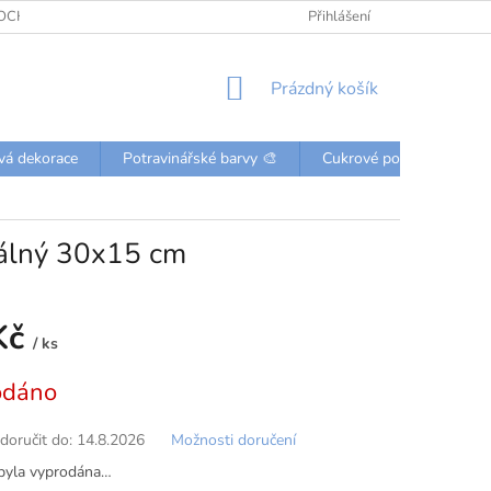
OCHRANY OSOBNÍCH ÚDAJŮ
KONTAKTY
Přihlášení
NÁKUPNÍ
Prázdný košík
KOŠÍK
vá dekorace
Potravinářské barvy 🎨
Cukrové posypky a perli
álný 30x15 cm
Kč
/ ks
odáno
oručit do:
14.8.2026
Možnosti doručení
byla vyprodána…