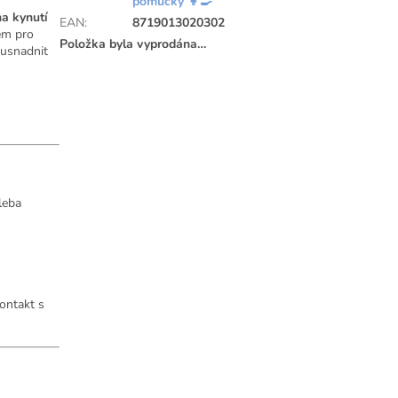
pomůcky 👩‍🍳
na kynutí
EAN
:
8719013020302
em pro
Položka byla vyprodána…
 usnadnit
leba
ontakt s