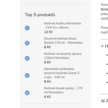
Ten
těst
peka
Top 5 produktů
údrž
Kelímek Kubito Martellato
Pota
-210 ml s víčkem
12 Kč
nepři
Dezertní kelímek Glass
Bucket 210 ml - Martellato
⭐ H
8 Kč
Kelímek na dezerty square
120ml Martellato
6 Kč
Martellato průhledný
dezertní kelímek Greek 3
Cups – 190 ml
8 Kč
Kelímek klasik kulatý - 170
ml Martellato
6 Kč
🧼 