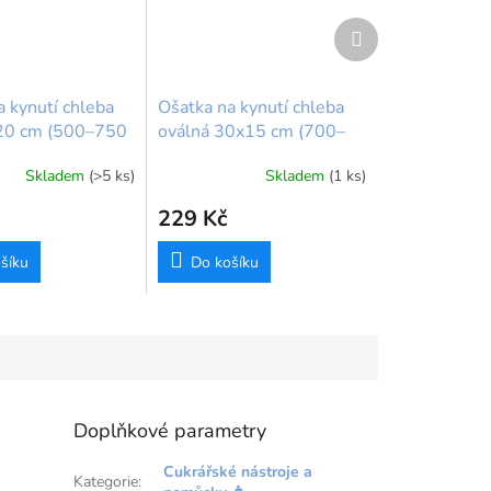
Další
produkt
a kynutí chleba
Ošatka na kynutí chleba
20 cm (500–750
oválná 30x15 cm (700–
an BrandNewCake
900 g) – ratanová
Skladem
(>5 ks)
Skladem
(1 ks)
229 Kč
šíku
Do košíku
Doplňkové parametry
Cukrářské nástroje a
Kategorie
: