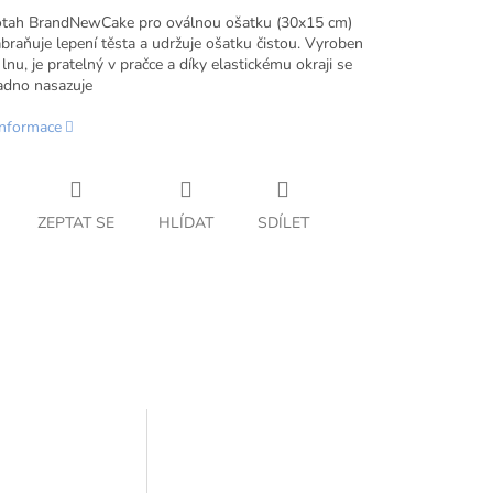
tah BrandNewCake pro oválnou ošatku (30x15 cm)
braňuje lepení těsta a udržuje ošatku čistou.
Vyroben
nu, je pratelný v pračce a díky elastickému okraji se
adno nasazuje
informace
ZEPTAT SE
HLÍDAT
SDÍLET