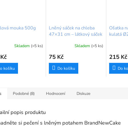
lová mouka 500g
Lněný sáček na chleba
Ošatka n
47×31 cm – látkový sáček
kulatá Ø
na celý bochník
g) – rat
Skladem
(>5 ks)
Skladem
(>5 ks)
BrandNewCake
rné
cení
 Kč
75 Kč
215 Kč
ktu
o košíku
Do košíku
Do ko
ček.
s
Podobné (8)
Hodnocení
Diskuze
ailní popis produktu
adněte si pečení s lněným potahem BrandNewCake