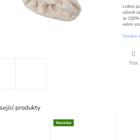
Lněný po
účinně za
ze 100% l
velmi sn
Detailní 
TISK
sející produkty
Novinka