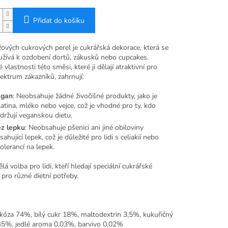
Přidat do košíku
ových cukrových perel je cukrářská dekorace, která se
užívá k ozdobení dortů, zákusků nebo cupcakes.
é vlastnosti této směsi, které ji dělají atraktivní pro
ektrum zákazníků, zahrnují:
gan
: Neobsahuje žádné živočišné produkty, jako je
latina, mléko nebo vejce, což je vhodné pro ty, kdo
držují veganskou dietu.
z lepku
: Neobsahuje pšenici ani jiné obiloviny
sahující lepek, což je důležité pro lidi s celiakií nebo
tolerancí na lepek.
ělá volba pro lidi, kteří hledají speciální cukrářské
pro různé dietní potřeby.
ukóza 74%, bílý cukr 18%, maltodextrin 3,5%, kukuřičný
45%, jedlé aroma 0,03%, barvivo 0,02%