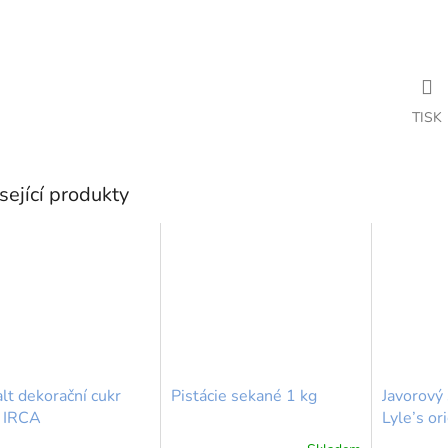
TISK
sející produkty
lt dekorační cukr
Pistácie sekané 1 kg
Javorový 
 IRCA
Lyle’s or
palačinky