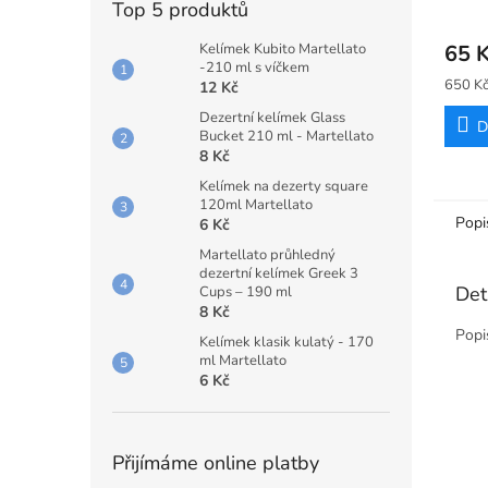
Top 5 produktů
Kelímek Kubito Martellato
65 
-210 ml s víčkem
Měrná
650 Kč
12 Kč
cena:
Dezertní kelímek Glass
D
Bucket 210 ml - Martellato
8 Kč
Kelímek na dezerty square
120ml Martellato
Popi
6 Kč
Martellato průhledný
dezertní kelímek Greek 3
Det
Cups – 190 ml
8 Kč
Popi
Kelímek klasik kulatý - 170
ml Martellato
6 Kč
Přijímáme online platby