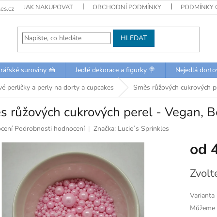
JAK NAKUPOVAT
OBCHODNÍ PODMÍNKY
PODMÍNKY 
es.cz
HLEDAT
rářské suroviny 🍰
Jedlé dekorace a figurky 🍭
Nejedlá dorto
é perličky a perly na dorty a cupcakes
Směs růžových cukrových pe
 růžových cukrových perel - Vegan, 
né
cení
Podrobnosti hodnocení
Značka:
Lucie´s Sprinkles
ní
od
u
Měrná
Zvolt
cena:
k.
Varianta
Můžeme d