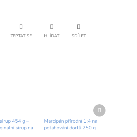
ZEPTAT SE
HLÍDAT
SDÍLET
Další
produkt
sirup 454 g –
Marcipán přírodní 1:4 na
iginální sirup na
potahování dortů 250 g
 a vafle
FunCakes