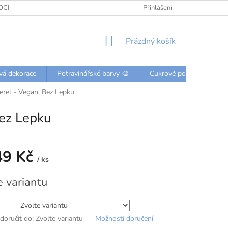
OCHRANY OSOBNÍCH ÚDAJŮ
KONTAKTY
Přihlášení
NÁKUPNÍ
Prázdný košík
KOŠÍK
vá dekorace
Potravinářské barvy 🎨
Cukrové posypky a perli
rel - Vegan, Bez Lepku
Bez Lepku
49 Kč
/ ks
e variantu
oručit do:
Zvolte variantu
Možnosti doručení