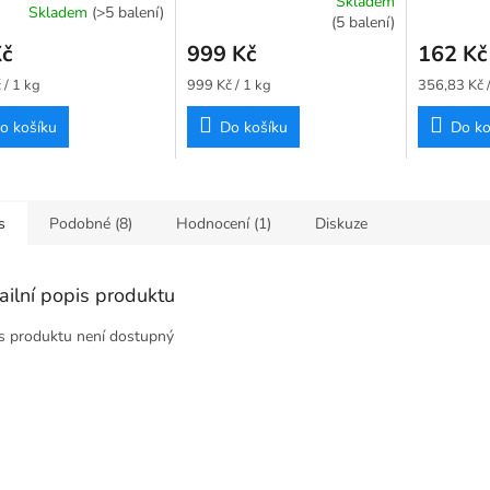
Skladem
Skladem
(>5 balení)
Průměrné
(5 balení)
hodnocení
Kč
999 Kč
162 Kč
produktu
je
Měrná
Měrná
 / 1 kg
999 Kč / 1 kg
356,83 Kč /
5,0
cena:
cena:
z
o košíku
Do košíku
Do ko
5
hvězdiček.
s
Podobné (8)
Hodnocení (1)
Diskuze
ailní popis produktu
s produktu není dostupný