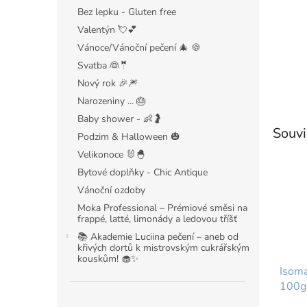
Bez lepku - Gluten free
Valentýn 💘💕
Vánoce/Vánoční pečení 🎄 🍪
Svatba 👰🤵
Nový rok 🎉🎆
Narozeniny ... 🎂
Baby shower - 👶🤰
Souvi
Podzim & Halloween 🎃
Velikonoce 🐰🐣
Bytové doplňky - Chic Antique
Vánoční ozdoby
Moka Professional – Prémiové směsi na
frappé, latté, limonády a ledovou tříšť
📚 Akademie Luciina pečení – aneb od
křivých dortů k mistrovským cukrářským
kouskům! 🧁✨
Isoma
100g