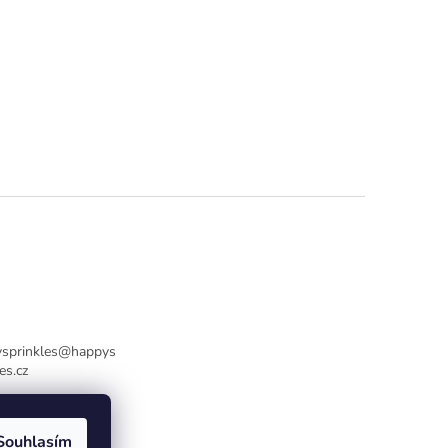
sprinkles
@
happys
es.cz
736770446
Souhlasím