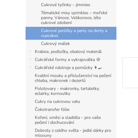
n
Cukrové tyčinky – jimmies
e
Tématické mixy sprinkles – mořské
l
panny, Vánoce, Velikonoce, léto
cukrové zdobení
Cukrové perličky a perly na dorty a
cupcakes
Cukrový máček
Krabice, podložky, obalový materiál
Cukrářské formy a vykrajovátka 🍪
Cukrářské nástroje a pomůcky 👩‍🍳
Kvalitní mouky a příslušenství na pečení
chleba, makronek i dezertů
Polotovary - makronky, tartaletky,
eclairky, kornoutky
Cukry na cukrovou vatu
Čokotransfer fólie
Koření, směsi a sladidla – pro vaše
pečení i dochucování
Dobroty z celého světa - jedlé dárky pro
mlsouny