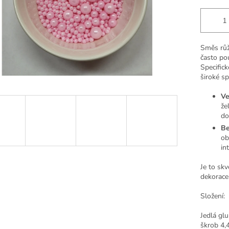
Směs růž
často po
Specifick
široké sp
Ve
že
do
Be
ob
in
Je to skv
dekorace 
Složení:
Jedlá gl
škrob 4,