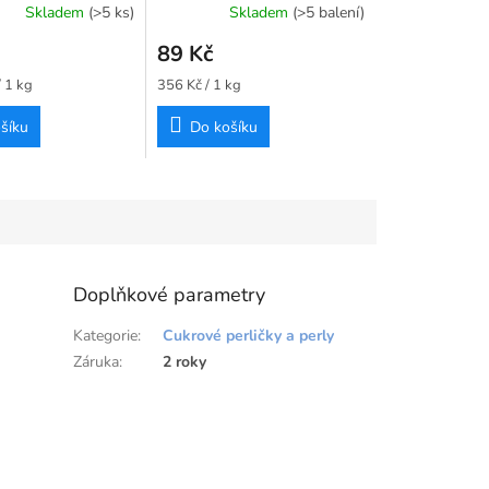
Skladem
(>5 ks)
Skladem
(>5 balení)
89 Kč
Měrná
 1 kg
356 Kč / 1 kg
cena:
šíku
Do košíku
Doplňkové parametry
Kategorie
:
Cukrové perličky a perly
Záruka
:
2 roky