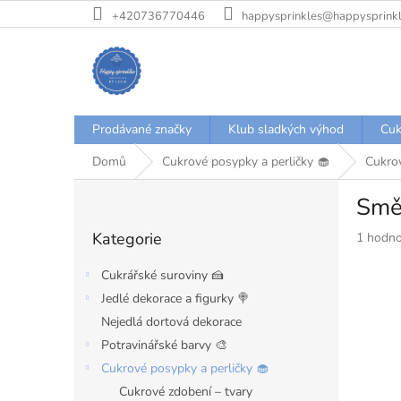
Přejít
+420736770446
happysprinkles@happysprinkl
na
obsah
Prodávané značky
Klub sladkých výhod
Cuk
Domů
Cukrové posypky a perličky 🧁
Cukrov
P
Směs
o
Přeskočit
s
Kategorie
Průměr
1 hodno
kategorie
t
hodnoce
r
produkt
Cukrářské suroviny 🍰
a
je
Jedlé dekorace a figurky 🍭
n
5,0
Nejedlá dortová dekorace
z
n
5
í
Potravinářské barvy 🎨
hvězdiče
p
Cukrové posypky a perličky 🧁
a
Cukrové zdobení – tvary