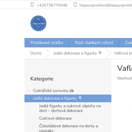
Přejít
+420736770446
happysprinkles@happysprinkl
na
obsah
Prodávané značky
Klub sladkých výhod
Cuk
Domů
Jedlé dekorace a figurky 🍭
Vaflová k
P
Vafl
o
Přeskočit
s
Kategorie
Průměr
Neohod
kategorie
t
hodnoce
r
produkt
Cukrářské suroviny 🍰
a
je
Jedlé dekorace a figurky 🍭
n
0,0
Jedlé figurky a cukrové zápichy na
z
n
dort – dortová dekorace
5
í
hvězdiče
Cukrové dekorace
p
a
Čokoládové dekorace na dorty a
cupcaky