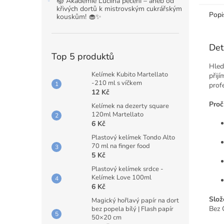
📚 Akademie Luciina pečení – aneb od
křivých dortů k mistrovským cukrářským
Popi
kouskům! 🧁✨
Det
Top 5 produktů
Hled
Kelímek Kubito Martellato
přij
-210 ml s víčkem
prof
12 Kč
Proč
Kelímek na dezerty square
120ml Martellato
6 Kč
Plastový kelímek Tondo Alto
70 ml na finger food
5 Kč
Plastový kelímek srdce -
Kelímek Love 100ml
6 Kč
Slož
Magický hořlavý papír na dort
Bez
bez popela bílý | Flash papír
50×20 cm