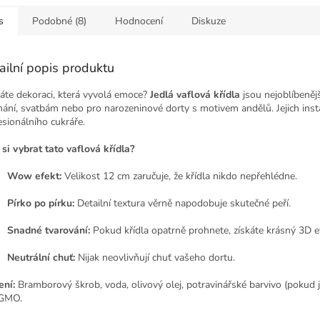
s
Podobné (8)
Hodnocení
Diskuze
ailní popis produktu
áte dekoraci, která vyvolá emoce?
Jedlá vaflová křídla
jsou nejoblíbeněj
ímání, svatbám nebo pro narozeninové dorty s motivem andělů. Jejich inst
esionálního cukráře.
 si vybrat tato vaflová křídla?
Wow efekt:
Velikost 12 cm zaručuje, že křídla nikdo nepřehlédne.
Pírko po pírku:
Detailní textura věrně napodobuje skutečné peří.
Snadné tvarování:
Pokud křídla opatrně prohnete, získáte krásný 3D ef
Neutrální chuť:
Nijak neovlivňují chuť vašeho dortu.
ení:
Bramborový škrob, voda, olivový olej, potravinářské barvivo (pokud js
 GMO.