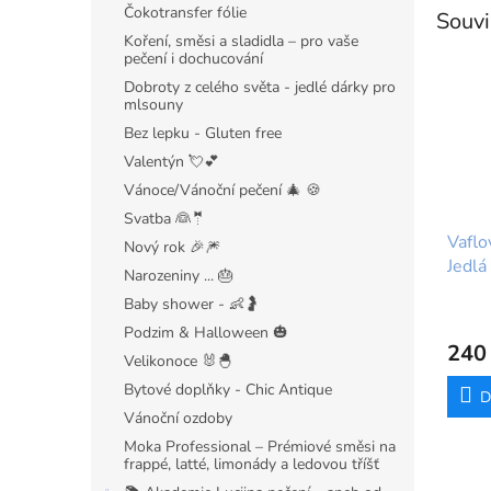
Čokotransfer fólie
Souvi
Koření, směsi a sladidla – pro vaše
pečení i dochucování
Dobroty z celého světa - jedlé dárky pro
mlsouny
Bez lepku - Gluten free
Valentýn 💘💕
Vánoce/Vánoční pečení 🎄 🍪
Svatba 👰🤵
Vaflo
Nový rok 🎉🎆
Jedlá
Narozeniny ... 🎂
Anděl
Baby shower - 👶🤰
Podzim & Halloween 🎃
240
Velikonoce 🐰🐣
Bytové doplňky - Chic Antique
D
Vánoční ozdoby
Moka Professional – Prémiové směsi na
frappé, latté, limonády a ledovou tříšť