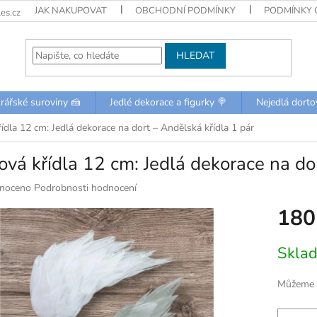
JAK NAKUPOVAT
OBCHODNÍ PODMÍNKY
PODMÍNKY 
es.cz
HLEDAT
rářské suroviny 🍰
Jedlé dekorace a figurky 🍭
Nejedlá dorto
řídla 12 cm: Jedlá dekorace na dort – Andělská křídla 1 pár
ová křídla 12 cm: Jedlá dekorace na do
né
noceno
Podrobnosti hodnocení
ní
180
u
Měrná
Skla
cena:
k.
Můžeme d