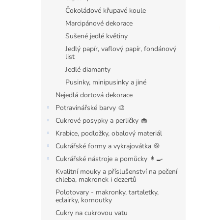
n
Čokoládové křupavé koule
e
l
Marcipánové dekorace
Sušené jedlé květiny
Jedlý papír, vaflový papír, fondánový
list
Jedlé diamanty
Pusinky, minipusinky a jiné
Nejedlá dortová dekorace
Potravinářské barvy 🎨
Cukrové posypky a perličky 🧁
Krabice, podložky, obalový materiál
Cukrářské formy a vykrajovátka 🍪
Cukrářské nástroje a pomůcky 👩‍🍳
Kvalitní mouky a příslušenství na pečení
chleba, makronek i dezertů
Polotovary - makronky, tartaletky,
eclairky, kornoutky
Cukry na cukrovou vatu