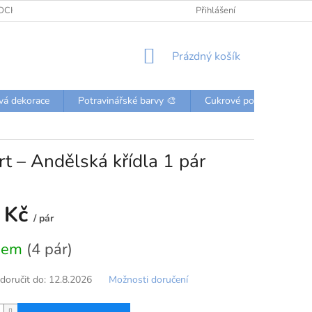
OCHRANY OSOBNÍCH ÚDAJŮ
KONTAKTY
Přihlášení
NÁKUPNÍ
Prázdný košík
KOŠÍK
vá dekorace
Potravinářské barvy 🎨
Cukrové posypky a perli
rt – Andělská křídla 1 pár
 Kč
/ pár
dem
(4 pár)
oručit do:
12.8.2026
Možnosti doručení