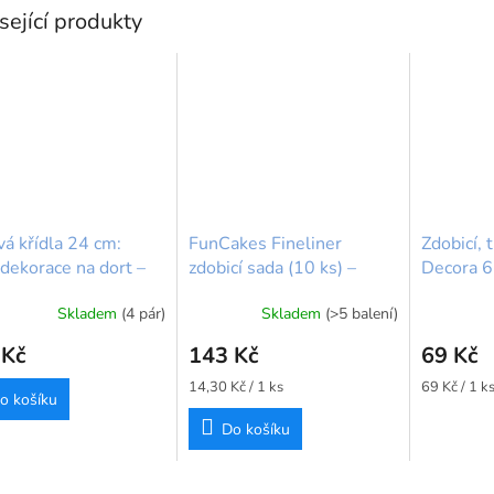
sející produkty
vá křídla 24 cm:
FunCakes Fineliner
Zdobicí, 
 dekorace na dort –
zdobicí sada (10 ks) –
Decora 
ská křídla 1 pár
Cukrářské sáčky s
Skladem
(4 pár)
Skladem
(>5 balení)
uzavíratelnou špičkou na
psaní
 Kč
143 Kč
69 Kč
Měrná
Měrná
14,30 Kč / 1 ks
69 Kč / 1 k
o košíku
cena:
cena:
Do košíku