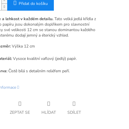
Přidat do košíku
 a lehkost v každém detailu.
Tato velká jedlá křídla z
o papíru jsou dokonalým doplňkem pro slavnostní
íky své velikosti 12 cm se stanou dominantou každého
kterému dodají jemný a éterický vzhled.
změr:
Výška 12 cm
teriál:
Vysoce kvalitní vaflový (jedlý) papír.
rva:
Čistě bílá s detailním reliéfem peří.
informace
ZEPTAT SE
HLÍDAT
SDÍLET