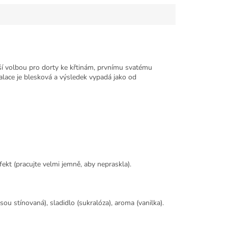
ší volbou pro dorty ke křtinám, prvnímu svatému
alace je blesková a výsledek vypadá jako od
ekt (pracujte velmi jemně, aby nepraskla).
ou stínovaná), sladidlo (sukralóza), aroma (vanilka).