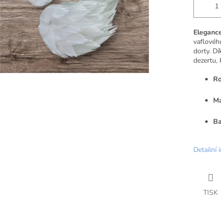
Elegance
vaflovéh
dorty. D
dezertu, 
Ro
Ma
Ba
Detailní 
TISK