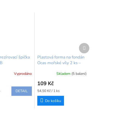
Další
produkt
trezírovací špička
Plastová forma na fondán
6B
Ocas mořské víly 2 ks –
JEM Pop It®
Vyprodáno
Skladem
(5 balení)
109 Kč
Měrná
s
DETAIL
54,50 Kč / 1 ks
cena:
Do košíku