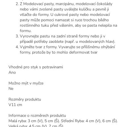
Z Modelovací pasty, marcipánu, modelovací čokolády
nebo vámi zvolené pasty uválejte kuličku a pevně ji
vtlačte do formy. U cukrové pasty nebo modelovací
pasty může pomoci namazat si ruce trochou bílého
rostlinného tuku před válením, aby se pasta nelepila na
formu.
Vyrovnejte pastu na zadní straně formy nebo ji v
případě potřeby zaoblete (např. u modelovaných hlav).
Vyjměte tvar z formy. Vyvarujte se přílišnému ohýbání
formy, protože by to mohlo deformovat tvar
Vhodné pro styk s potravinami
Ano
Možno mýt v myčce
Ne
Rozměry produktu
V11 cm
Informace o rozměrech produktu
Malá ryba: 3 cm (V), 5 cm (Š). Střední Ryba: 4 cm (V), 6 cm (Š).
Velká ryba: 4,5 cm (V), 7 cm (Š).