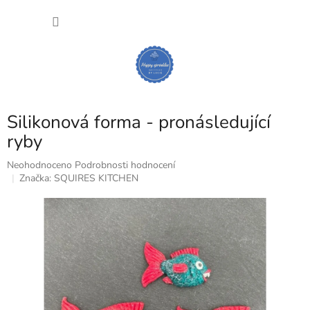
Přejít
NÁKU
na
obsah
KOŠÍK
Silikonová forma - pronásledující
ryby
Průměrné
Neohodnoceno
Podrobnosti hodnocení
hodnocení
Značka:
SQUIRES KITCHEN
produktu
je
0,0
z
5
hvězdiček.