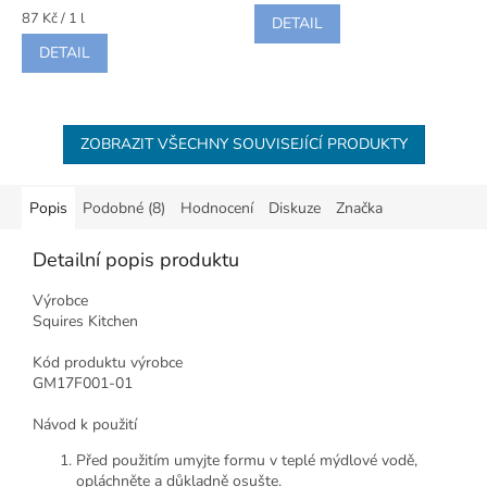
Měrná
87 Kč / 1 l
DETAIL
cena:
DETAIL
ZOBRAZIT VŠECHNY SOUVISEJÍCÍ PRODUKTY
Popis
Podobné (8)
Hodnocení
Diskuze
Značka
Detailní popis produktu
Výrobce
Squires Kitchen
Kód produktu výrobce
GM17F001-01
Návod k použití
Před použitím umyjte formu v teplé mýdlové vodě,
opláchněte a důkladně osušte.