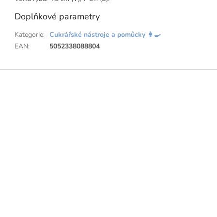
Doplňkové parametry
Kategorie
:
Cukrářské nástroje a pomůcky 👩‍🍳
EAN
:
5052338088804
Z
á
p
a
t
í