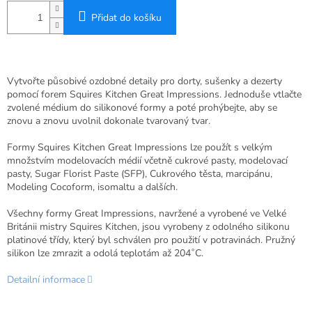
Přidat do košíku
Vytvořte působivé ozdobné detaily pro dorty, sušenky a dezerty
pomocí forem Squires Kitchen Great Impressions. Jednoduše vtlačte
zvolené médium do silikonové formy a poté prohýbejte, aby se
znovu a znovu uvolnil dokonale tvarovaný tvar.
Formy Squires Kitchen Great Impressions lze použít s velkým
množstvím modelovacích médií včetně cukrové pasty, modelovací
pasty, Sugar Florist Paste (SFP), Cukrového těsta, marcipánu,
Modeling Cocoform, isomaltu a dalších.
Všechny formy Great Impressions, navržené a vyrobené ve Velké
Británii mistry Squires Kitchen, jsou vyrobeny z odolného silikonu
platinové třídy, který byl schválen pro použití v potravinách. Pružný
silikon lze zmrazit a odolá teplotám až 204˚C.
Detailní informace