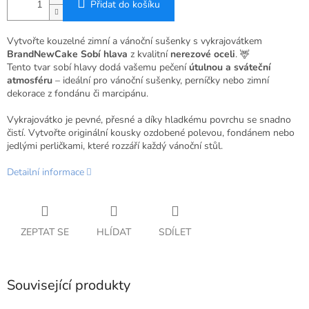
Přidat do košíku
Vytvořte kouzelné zimní a vánoční sušenky s vykrajovátkem
BrandNewCake Sobí hlava
z kvalitní
nerezové oceli
. 🦌
Tento tvar sobí hlavy dodá vašemu pečení
útulnou a sváteční
atmosféru
– ideální pro vánoční sušenky, perníčky nebo zimní
dekorace z fondánu či marcipánu.
Vykrajovátko je pevné, přesné a díky hladkému povrchu se snadno
čistí. Vytvořte originální kousky ozdobené polevou, fondánem nebo
jedlými perličkami, které rozzáří každý vánoční stůl.
Detailní informace
ZEPTAT SE
HLÍDAT
SDÍLET
Související produkty