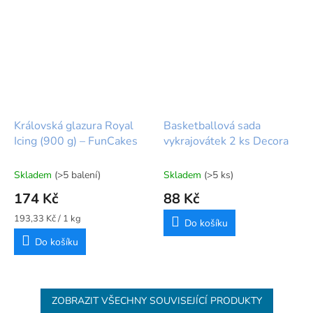
Královská glazura Royal
Basketballová sada
Icing (900 g) – FunCakes
vykrajovátek 2 ks Decora
Skladem
(>5 balení)
Skladem
(>5 ks)
174 Kč
88 Kč
Měrná
193,33 Kč / 1 kg
Do košíku
cena:
Do košíku
ZOBRAZIT VŠECHNY SOUVISEJÍCÍ PRODUKTY