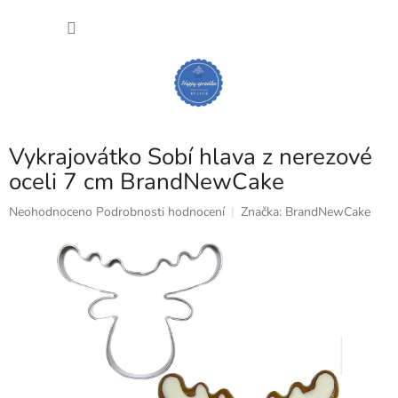
Přejít
NÁKU
na
obsah
KOŠÍK
Vykrajovátko Sobí hlava z nerezové
oceli 7 cm BrandNewCake
Průměrné
Neohodnoceno
Podrobnosti hodnocení
Značka:
BrandNewCake
hodnocení
produktu
je
0,0
z
5
hvězdiček.