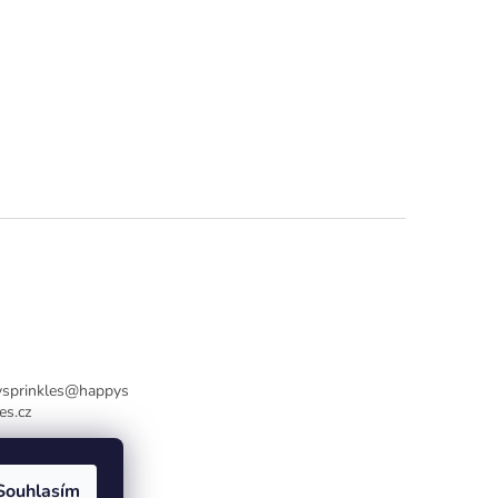
sprinkles
@
happys
es.cz
736770446
Souhlasím