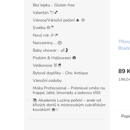
Bez lepku - Gluten free
Valentýn 💘💕
Vánoce/Vánoční pečení 🎄 🍪
Svatba 👰🤵
Nový rok 🎉🎆
Třtin
Narozeniny ... 🎂
Black
Baby shower - 👶🤰
Lyle'
Podzim & Halloween 🎃
Velikonoce 🐰🐣
89 
Bytové doplňky - Chic Antique
Měrná
196,04
Vánoční ozdoby
cena:
Moka Professional – Prémiové směsi na
frappé, latté, limonády a ledovou tříšť
📚 Akademie Luciina pečení – aneb od
křivých dortů k mistrovským cukrářským
kouskům! 🧁✨
Popi