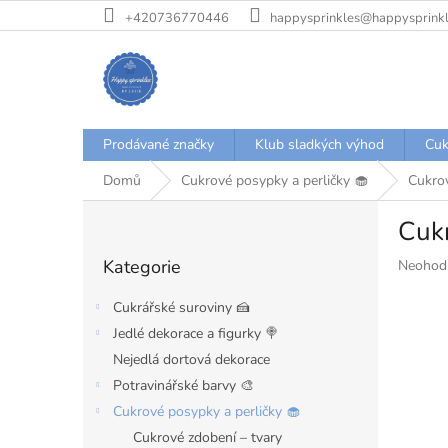
Přejít
+420736770446
happysprinkles@happysprinkl
na
obsah
Prodávané značky
Klub sladkých výhod
Cuk
Domů
Cukrové posypky a perličky 🧁
Cukrov
P
Cukr
o
Přeskočit
s
Kategorie
Průměr
Neohod
kategorie
t
hodnoce
r
produkt
Cukrářské suroviny 🍰
a
je
Jedlé dekorace a figurky 🍭
n
0,0
Nejedlá dortová dekorace
z
n
5
í
Potravinářské barvy 🎨
hvězdiče
p
Cukrové posypky a perličky 🧁
a
Cukrové zdobení – tvary