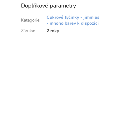
Doplňkové parametry
Cukrové tyčinky - jimmies
Kategorie
:
- mnoho barev k dispozici
Záruka
:
2 roky