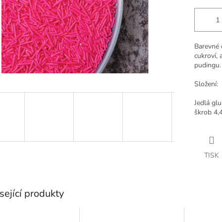
Barevné 
cukroví, 
pudingu. 
Složení:
Jedlá gl
škrob 4,
TISK
sející produkty