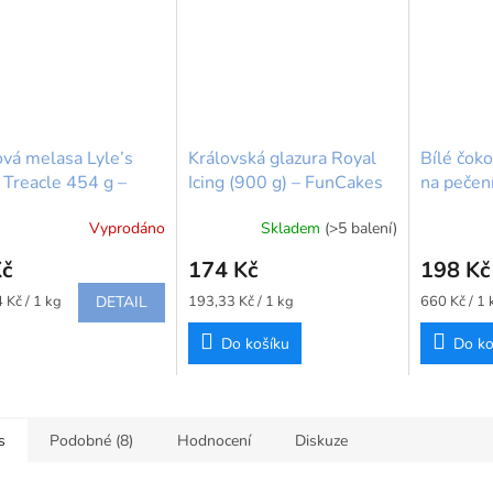
ová melasa Lyle’s
Královská glazura Royal
Bílé čok
 Treacle 454 g –
Icing (900 g) – FunCakes
na pečení
s
FunCakes
Vyprodáno
Skladem
(>5 balení)
Kč
174 Kč
198 Kč
Měrná
Měrná
 Kč / 1 kg
DETAIL
193,33 Kč / 1 kg
660 Kč / 1 
cena:
cena:
Do košíku
Do ko
s
Podobné (8)
Hodnocení
Diskuze