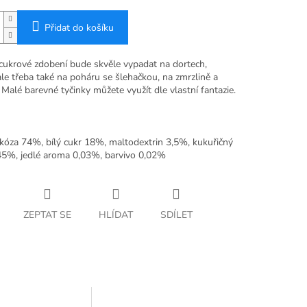
Přidat do košíku
cukrové zdobení bude skvěle vypadat na dortech,
ale třeba také na poháru se šlehačkou, na zmrzlině a
Malé barevné tyčinky můžete využít dle vlastní fantazie.
ukóza 74%, bílý cukr 18%, maltodextrin 3,5%, kukuřičný
45%, jedlé aroma 0,03%, barvivo 0,02%
ZEPTAT SE
HLÍDAT
SDÍLET