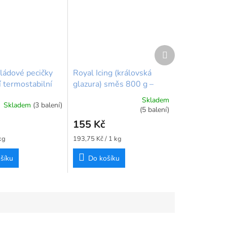
Další
produkt
oládové pecičky
Royal Icing (královská
 termostabilní
glazura) směs 800 g –
 (350 g)
BrandNewCake
Skladem
Skladem
(3 balení)
Průměrné
(5 balení)
hodnocení
155 Kč
produktu
je
Měrná
kg
193,75 Kč / 1 kg
5,0
cena:
z
šíku
Do košíku
5
hvězdiček.