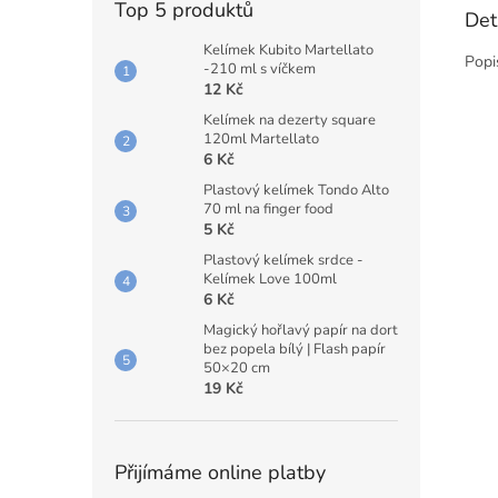
Top 5 produktů
Det
Kelímek Kubito Martellato
Popi
-210 ml s víčkem
12 Kč
Kelímek na dezerty square
120ml Martellato
6 Kč
Plastový kelímek Tondo Alto
70 ml na finger food
5 Kč
Plastový kelímek srdce -
Kelímek Love 100ml
6 Kč
Magický hořlavý papír na dort
bez popela bílý | Flash papír
50×20 cm
19 Kč
Přijímáme online platby