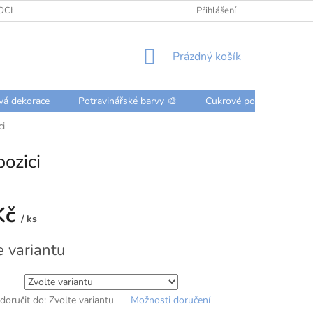
OCHRANY OSOBNÍCH ÚDAJŮ
KONTAKTY
Přihlášení
NÁKUPNÍ
Prázdný košík
KOŠÍK
vá dekorace
Potravinářské barvy 🎨
Cukrové posypky a perli
ci
ozici
Kč
/ ks
e variantu
oručit do:
Zvolte variantu
Možnosti doručení