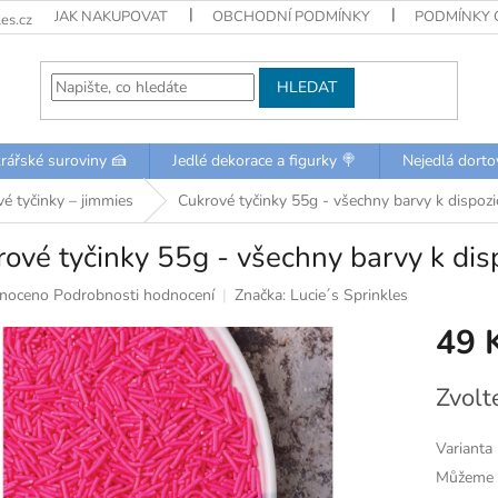
JAK NAKUPOVAT
OBCHODNÍ PODMÍNKY
PODMÍNKY 
es.cz
HLEDAT
rářské suroviny 🍰
Jedlé dekorace a figurky 🍭
Nejedlá dorto
é tyčinky – jimmies
Cukrové tyčinky 55g - všechny barvy k dispozi
ové tyčinky 55g - všechny barvy k disp
né
noceno
Podrobnosti hodnocení
Značka:
Lucie´s Sprinkles
ní
49 
u
Měrná
Zvolt
cena:
k.
Varianta
Můžeme d