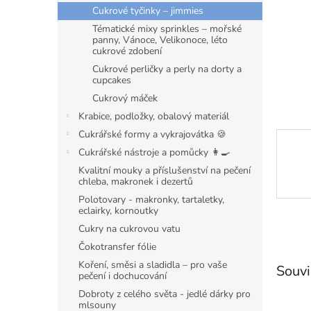
n
Cukrové tyčinky – jimmies
e
Tématické mixy sprinkles – mořské
l
panny, Vánoce, Velikonoce, léto
cukrové zdobení
Cukrové perličky a perly na dorty a
cupcakes
Cukrový máček
Krabice, podložky, obalový materiál
Cukrářské formy a vykrajovátka 🍪
Cukrářské nástroje a pomůcky 👩‍🍳
Kvalitní mouky a příslušenství na pečení
chleba, makronek i dezertů
Polotovary - makronky, tartaletky,
eclairky, kornoutky
Cukry na cukrovou vatu
Čokotransfer fólie
Koření, směsi a sladidla – pro vaše
Souvi
pečení i dochucování
Dobroty z celého světa - jedlé dárky pro
mlsouny