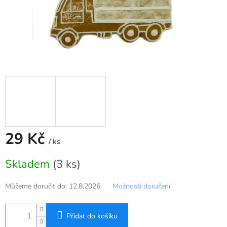
29 Kč
/ ks
Měrná
Skladem
(3 ks)
cena:
Můžeme doručit do:
12.8.2026
Možnosti doručení
Přidat do košíku