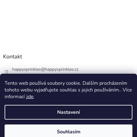
Kontakt
happysprinkles
@
happysprinkles.cz
+420736770446
Tento web používá soubory cookie. Dalším procházením
tohoto webu vyjadřujete souhlas s jejich používáním.. Více
informací
zde
.
Nastavení
Vytvořil Shoptet
Souhlasím
Copyright 2026
happysprinkles.cz 🧁
. Všechna práva vyhrazena.