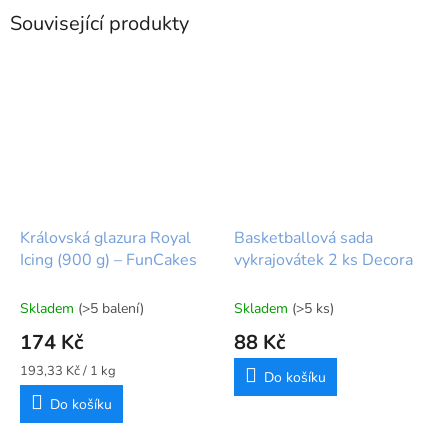
Související produkty
Královská glazura Royal
Basketballová sada
Icing (900 g) – FunCakes
vykrajovátek 2 ks Decora
Skladem
(>5 balení)
Skladem
(>5 ks)
174 Kč
88 Kč
Měrná
193,33 Kč / 1 kg
Do košíku
cena:
Do košíku