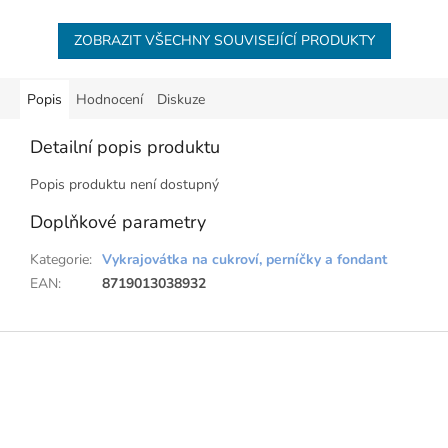
ZOBRAZIT VŠECHNY SOUVISEJÍCÍ PRODUKTY
Popis
Hodnocení
Diskuze
Detailní popis produktu
Popis produktu není dostupný
Doplňkové parametry
Kategorie
:
Vykrajovátka na cukroví, perníčky a fondant
EAN
:
8719013038932
Z
á
p
a
t