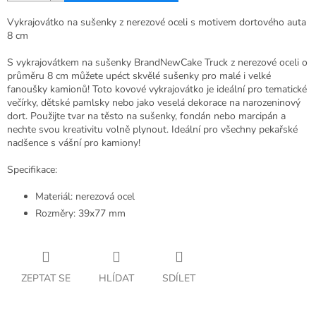
Vykrajovátko na sušenky z nerezové oceli s motivem dortového auta
8 cm
S vykrajovátkem na sušenky BrandNewCake Truck z nerezové oceli o
průměru 8 cm můžete upéct skvělé sušenky pro malé i velké
fanoušky kamionů! Toto kovové vykrajovátko je ideální pro tematické
večírky, dětské pamlsky nebo jako veselá dekorace na narozeninový
dort. Použijte tvar na těsto na sušenky, fondán nebo marcipán a
nechte svou kreativitu volně plynout. Ideální pro všechny pekařské
nadšence s vášní pro kamiony!
Specifikace:
Materiál: nerezová ocel
Rozměry: 39x77 mm
ZEPTAT SE
HLÍDAT
SDÍLET