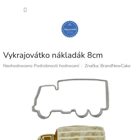
Přejít
NÁKU
na
obsah
KOŠÍK
Vykrajovátko nákladák 8cm
Průměrné
Neohodnoceno
Podrobnosti hodnocení
Značka:
BrandNewCake
hodnocení
produktu
je
0,0
z
5
hvězdiček.