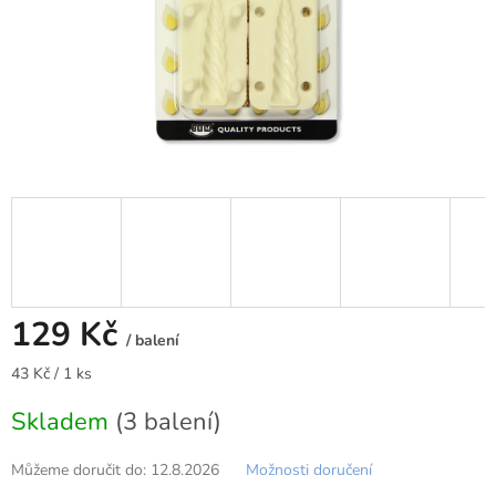
129 Kč
/ balení
Měrná
43 Kč / 1 ks
cena:
Skladem
(3 balení)
Můžeme doručit do:
12.8.2026
Možnosti doručení