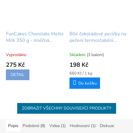
FunCakes Chocolate Melts
Bílé čokoládové pecičky na
Milk 350 g - mléčná
pečení termostabilní
čokoláda v peckách
FunCakes (350 g)
Vyprodáno
Skladem
(3 balení)
275 Kč
198 Kč
Měrná
660 Kč / 1 kg
DETAIL
cena:
Do košíku
ZOBRAZIT VŠECHNY SOUVISEJÍCÍ PRODUKTY
Popis
Podobné (8)
Videa (1)
Hodnocení (1)
Diskuze