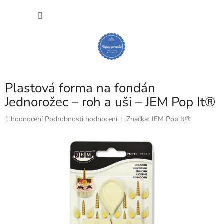
Přejít
NÁKU
na
obsah
KOŠÍK
Plastová forma na fondán
Jednorožec – roh a uši – JEM Pop It®
Průměrné
1 hodnocení
Podrobnosti hodnocení
Značka:
JEM Pop It®
hodnocení
produktu
je
5,0
z
5
hvězdiček.