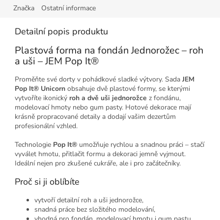
Značka
Ostatní informace
Detailní popis produktu
Plastová forma na fondán Jednorožec – roh
a uši – JEM Pop It®
Proměňte své dorty v pohádkové sladké výtvory. Sada
JEM
Pop It® Unicorn
obsahuje dvě plastové formy, se kterými
vytvoříte ikonický
roh a dvě uši jednorožce
z fondánu,
modelovací hmoty nebo gum pasty. Hotové dekorace mají
krásně propracované detaily a dodají vašim dezertům
profesionální vzhled.
Technologie
Pop It®
umožňuje rychlou a snadnou práci – stačí
vyválet hmotu, přitlačit formu a dekoraci jemně vyjmout.
Ideální nejen pro zkušené cukráře, ale i pro začátečníky.
Proč si ji oblíbíte
vytvoří detailní roh a uši jednorožce,
snadná práce bez složitého modelování,
vhodná pro fondán, modelovací hmotu i gum pastu,