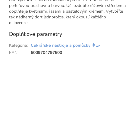
perleťovou prachovou barvou. Uši ozdobte růžovým středem a
doplňte je květinami, řasami a pastelovým krémem. Vytvoříte
tak nádherný dort jednorožce, který okouzlí každého
oslavence.
Doplňkové parametry
Kategorie
:
Cukrářské nástroje a pomůcky 👩‍🍳
EAN
:
6009704797500
Z
á
p
a
t
í