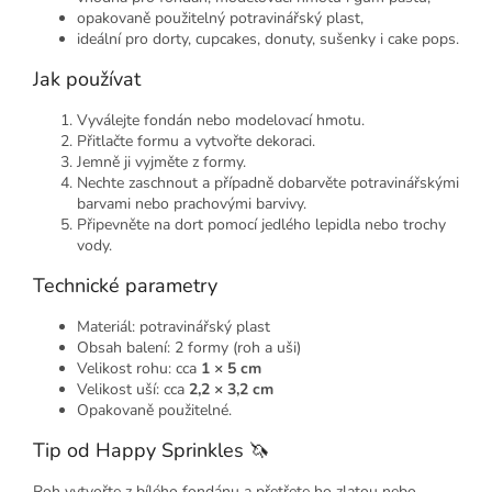
opakovaně použitelný potravinářský plast,
ideální pro dorty, cupcakes, donuty, sušenky i cake pops.
Jak používat
Vyválejte fondán nebo modelovací hmotu.
Přitlačte formu a vytvořte dekoraci.
Jemně ji vyjměte z formy.
Nechte zaschnout a případně dobarvěte potravinářskými
barvami nebo prachovými barvivy.
Připevněte na dort pomocí jedlého lepidla nebo trochy
vody.
Technické parametry
Materiál: potravinářský plast
Obsah balení: 2 formy (roh a uši)
Velikost rohu: cca
1 × 5 cm
Velikost uší: cca
2,2 × 3,2 cm
Opakovaně použitelné.
Tip od Happy Sprinkles 🦄
Roh vytvořte z bílého fondánu a přetřete ho zlatou nebo