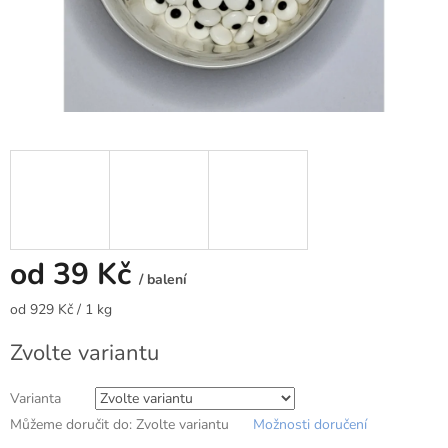
od
39 Kč
/ balení
Měrná
od 929 Kč / 1 kg
cena:
Zvolte variantu
Varianta
Můžeme doručit do:
Zvolte variantu
Možnosti doručení