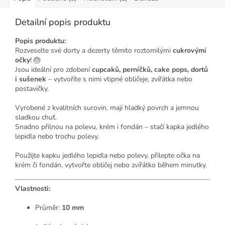
Detailní popis produktu
Popis produktu:
Rozveselte své dorty a dezerty těmito roztomilými
cukrovými
očky
! 🎂
Jsou ideální pro zdobení
cupcaků, perníčků, cake pops, dortů
i sušenek
– vytvoříte s nimi vtipné obličeje, zvířátka nebo
postavičky.
Vyrobené z kvalitních surovin, mají hladký povrch a jemnou
sladkou chuť.
Snadno přilnou na polevu, krém i fondán – stačí kapka jedlého
lepidla nebo trochu polevy.
Použijte kapku jedlého lepidla nebo polevy, přilepte očka na
krém či fondán, vytvořte obličej nebo zvířátko během minutky.
Vlastnosti:
Průměr:
10 mm