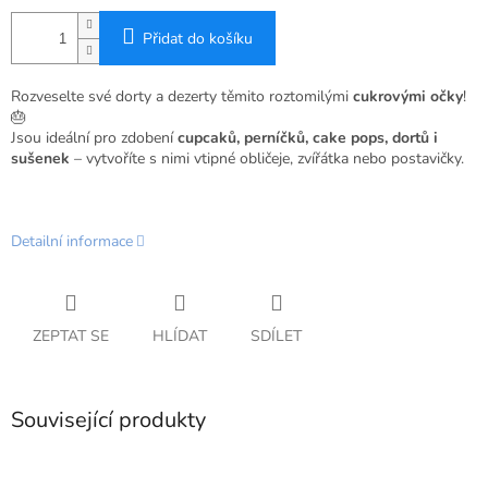
Přidat do košíku
Rozveselte své dorty a dezerty těmito roztomilými
cukrovými očky
!
🎂
Jsou ideální pro zdobení
cupcaků, perníčků, cake pops, dortů i
sušenek
– vytvoříte s nimi vtipné obličeje, zvířátka nebo postavičky.
Detailní informace
ZEPTAT SE
HLÍDAT
SDÍLET
Související produkty