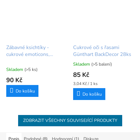
Zábavné ksichtíky -
Cukrové oči s řasami
cukrové emoticons,
Günthart BackDecor 28ks
cukrové obličeje 😎
Skladem
(>5 balení)
Průměrné
Skladem
(>5 ks)
hodnocení
85 Kč
produktu
90 Kč
je
Měrná
3,04 Kč / 1 ks
5,0
cena:
Do košíku
Do košíku
z
5
hvězdiček.
ZOBRAZIT VŠECHNY SOUVISEJÍCÍ PRODUKTY
Popis
Podobné (8)
Hodnocení (1)
Diskuze