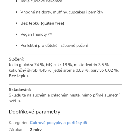
Jedlé cukrové dekorace
Vhodné na dorty, muffiny, cupcakes i perníčky
Bez lepku (gluten free)
Vegan friendly 🌱
Perfektní pro dětské i zábavné pečení
Složení:
Jedlá glukóza 74 %, bílý cukr 18 %, maltodextrin 3,5 %,
kukuřičný škrob 4,45 %, jedlé aroma 0,03 %, barvivo 0,02 %.
Bez lepku.
Skladování:
Skladujte na suchém a chladném místě, mimo přímé sluneční
světlo.
Doplňkové parametry
Kategorie
:
Cukrové posypky a perličky 🧁
Záruka
:
2 roky