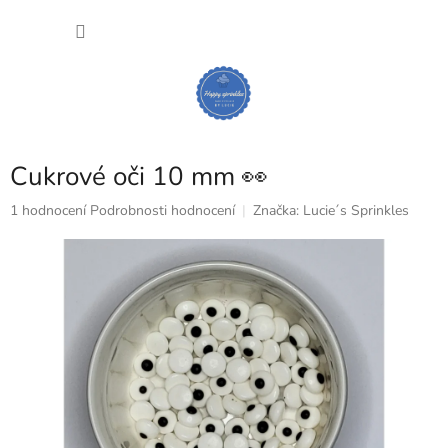
Přejít
NÁKU
na
obsah
KOŠÍK
Cukrové oči 10 mm 👀
Průměrné
1 hodnocení
Podrobnosti hodnocení
Značka:
Lucie´s Sprinkles
hodnocení
produktu
je
5,0
z
5
hvězdiček.