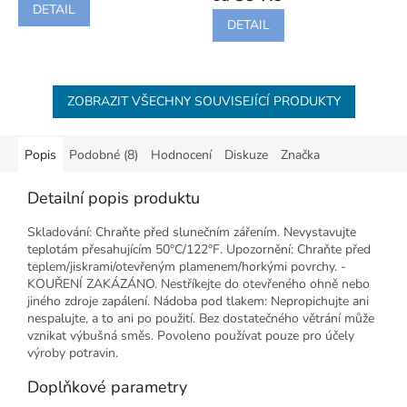
je
DETAIL
5,0
DETAIL
z
5
hvězdiček.
ZOBRAZIT VŠECHNY SOUVISEJÍCÍ PRODUKTY
Popis
Podobné (8)
Hodnocení
Diskuze
Značka
Detailní popis produktu
Skladování: Chraňte před slunečním zářením. Nevystavujte
teplotám přesahujícím 50°C/122°F. Upozornění: Chraňte před
teplem/jiskrami/otevřeným plamenem/horkými povrchy. -
KOUŘENÍ ZAKÁZÁNO. Nestříkejte do otevřeného ohně nebo
jiného zdroje zapálení. Nádoba pod tlakem: Nepropichujte ani
nespalujte, a to ani po použití. Bez dostatečného větrání může
vznikat výbušná směs. Povoleno používat pouze pro účely
výroby potravin.
Doplňkové parametry