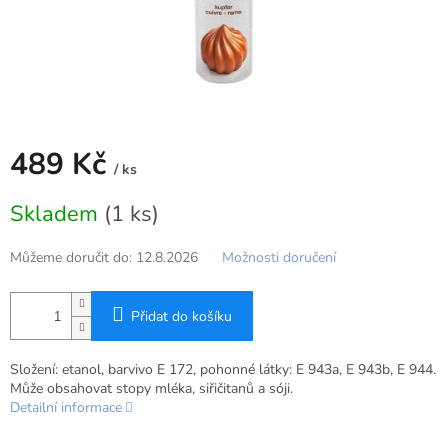
489 Kč
/ ks
Měrná
Skladem
(1 ks)
cena:
Můžeme doručit do:
12.8.2026
Možnosti doručení
Přidat do košíku
Složení: etanol, barvivo E 172, pohonné látky: E 943a, E 943b, E 944.
Může obsahovat stopy mléka, siřičitanů a sóji.
Detailní informace