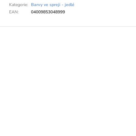
Kategorie
:
Barvy ve spreji - jedlé
EAN
:
04009853048999
Z
á
p
a
t
í