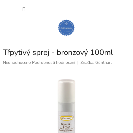
Přejít
NÁKU
na
obsah
KOŠÍK
Třpytivý sprej - bronzový 100ml
Průměrné
Neohodnoceno
Podrobnosti hodnocení
Značka:
Günthart
hodnocení
produktu
je
0,0
z
5
hvězdiček.