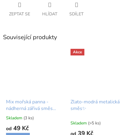
ZEPTAT SE
HLÍDAT
SDÍLET
Související produkty
Akce
Mix mořská panna -
Zlato-modrá metalická
nádherná zářivá směs
směs✨
čokoládových a cukrových
Skladem
(3 ks)
Průměrné
kuliček🐟🧜‍♀️
Skladem
(>5 ks)
hodnocení
49 Kč
od
produktu
39 Kč
od