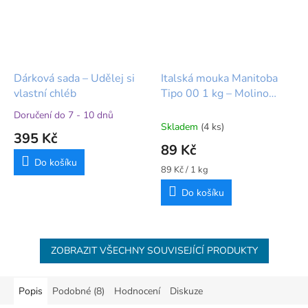
Dárková sada – Udělej si
Italská mouka Manitoba
vlastní chléb
Tipo 00 1 kg – Molino
Grassi (vysokoproteinová)
Doručení do 7 - 10 dnů
Průměrné
Skladem
(4 ks)
hodnocení
395 Kč
produktu
89 Kč
je
Do košíku
5,0
Měrná
89 Kč / 1 kg
cena:
z
Do košíku
5
hvězdiček.
ZOBRAZIT VŠECHNY SOUVISEJÍCÍ PRODUKTY
Popis
Podobné (8)
Hodnocení
Diskuze