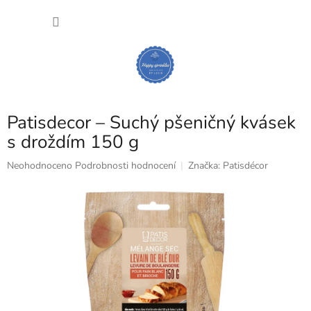
Přejít
NÁKU
na
obsah
KOŠÍK
Patisdecor – Suchý pšeničný kvásek
s droždím 150 g
Průměrné
Neohodnoceno
Podrobnosti hodnocení
Značka:
Patisdécor
hodnocení
produktu
je
0,0
z
5
hvězdiček.